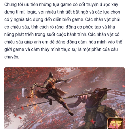
Chúng tôi ưu tiên những tựa game có cốt truyện được xây
dựng tỉ mỉ, logic, với nhiều tình tiết bất ngờ và các lựa chọn
có ý nghĩa tác động đến diễn biến game. Các nhân vật phải
có chiều sâu, tính cách rõ ràng, động cơ phức tạp và khả
năng phát triển trong suốt cuộc hành trình. Các nhân vật có
chiều sâu giúp anh em dễ dàng đồng cảm, hòa mình vào thế
giới game và cảm thấy mình thực sự là một phần của câu
chuyện.