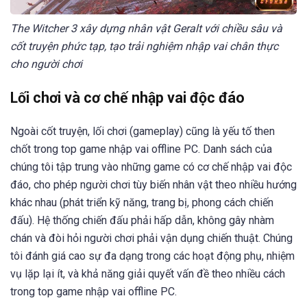
The Witcher 3 xây dựng nhân vật Geralt với chiều sâu và
cốt truyện phức tạp, tạo trải nghiệm nhập vai chân thực
cho người chơi
Lối chơi và cơ chế nhập vai độc đáo
Ngoài cốt truyện, lối chơi (gameplay) cũng là yếu tố then
chốt trong top game nhập vai offline PC. Danh sách của
chúng tôi tập trung vào những game có cơ chế nhập vai độc
đáo, cho phép người chơi tùy biến nhân vật theo nhiều hướng
khác nhau (phát triển kỹ năng, trang bị, phong cách chiến
đấu). Hệ thống chiến đấu phải hấp dẫn, không gây nhàm
chán và đòi hỏi người chơi phải vận dụng chiến thuật. Chúng
tôi đánh giá cao sự đa dạng trong các hoạt động phụ, nhiệm
vụ lặp lại ít, và khả năng giải quyết vấn đề theo nhiều cách
trong top game nhập vai offline PC.