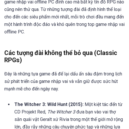
game nhập vai offline PC đỉnh cao mà bất kỳ tín đồ RPG nào
cũng nên thử qua. Từ những tượng đài đã định hình thể loại
cho đến các siêu phẩm mới nhất, mỗi trò chơi đều mang đến
một hành trình độc đáo và khó quên trong top game nhập vai
offline PC.
Các tượng đài không thể bỏ qua (Classic
RPGs)
Đây là những tựa game đã để lại dấu ấn sâu đậm trong lịch
sử phát triển của game nhập vai và vẫn giữ được sức hút
mạnh mẽ cho đến ngày nay.
The Witcher 3: Wild Hunt (2015):
Một kiệt tác đến từ
CD Projekt Red,
The Witcher 3
đưa bạn vào vai thợ
săn quái vật Geralt xứ Rivia trong một thế giới mở rộng
lớn, đầy rẫy những câu chuyện phức tạp và những lựa