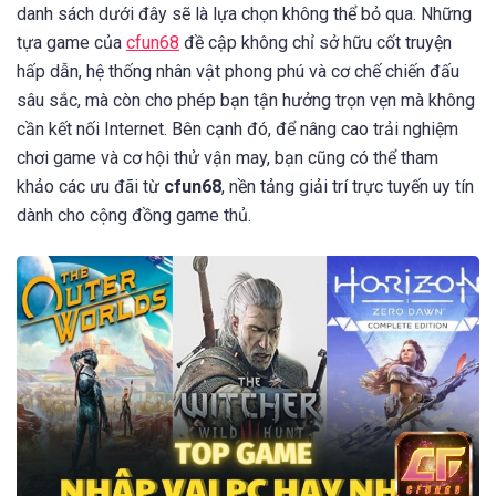
danh sách dưới đây sẽ là lựa chọn không thể bỏ qua. Những
tựa game của
cfun68
đề cập không chỉ sở hữu cốt truyện
hấp dẫn, hệ thống nhân vật phong phú và cơ chế chiến đấu
sâu sắc, mà còn cho phép bạn tận hưởng trọn vẹn mà không
cần kết nối Internet. Bên cạnh đó, để nâng cao trải nghiệm
chơi game và cơ hội thử vận may, bạn cũng có thể tham
khảo các ưu đãi từ
cfun68
, nền tảng giải trí trực tuyến uy tín
dành cho cộng đồng game thủ.