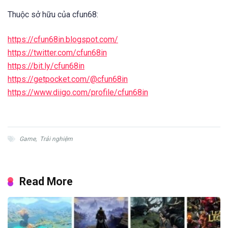
Thuộc sở hữu của cfun68:
https://cfun68in.blogspot.com/
https://twitter.com/cfun68in
https://bit.ly/cfun68in
https://getpocket.com/@cfun68in
https://www.diigo.com/profile/cfun68in
Game
,
Trải nghiệm
Read More