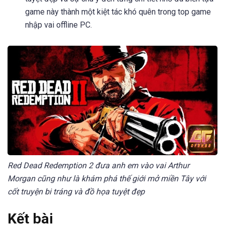
game này thành một kiệt tác khó quên trong top game
nhập vai offline PC.
Red Dead Redemption 2 đưa anh em vào vai Arthur
Morgan cũng như là khám phá thế giới mở miền Tây với
cốt truyện bi tráng và đồ họa tuyệt đẹp
Kết bài