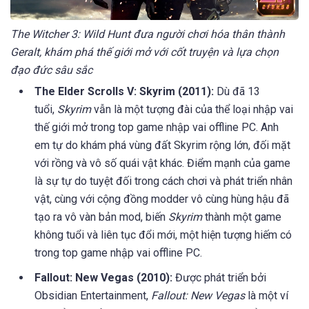
The Witcher 3: Wild Hunt đưa người chơi hóa thân thành
Geralt, khám phá thế giới mở với cốt truyện và lựa chọn
đạo đức sâu sắc
The Elder Scrolls V: Skyrim (2011):
Dù đã 13
tuổi,
Skyrim
vẫn là một tượng đài của thể loại nhập vai
thế giới mở trong top game nhập vai offline PC. Anh
em tự do khám phá vùng đất Skyrim rộng lớn, đối mặt
với rồng và vô số quái vật khác. Điểm mạnh của game
là sự tự do tuyệt đối trong cách chơi và phát triển nhân
vật, cùng với cộng đồng modder vô cùng hùng hậu đã
tạo ra vô vàn bản mod, biến
Skyrim
thành một game
không tuổi và liên tục đổi mới, một hiện tượng hiếm có
trong top game nhập vai offline PC.
Fallout: New Vegas (2010):
Được phát triển bởi
Obsidian Entertainment,
Fallout: New Vegas
là một ví