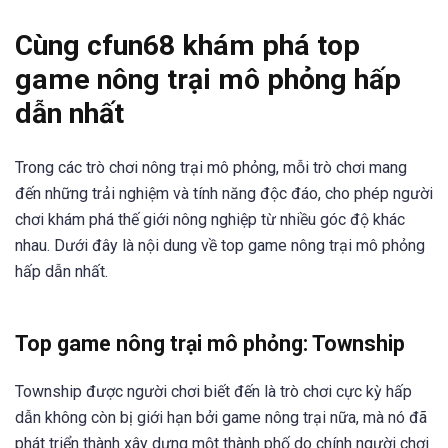
Cùng cfun68 khám phá top
game nông trại mô phỏng hấp
dẫn nhất
Trong các trò chơi nông trại mô phỏng, mỗi trò chơi mang
đến những trải nghiệm và tính năng độc đáo, cho phép người
chơi khám phá thế giới nông nghiệp từ nhiều góc độ khác
nhau. Dưới đây là nội dung về top game nông trại mô phỏng
hấp dẫn nhất.
Top game nông trại mô phỏng: Township
Township được người chơi biết đến là trò chơi cực kỳ hấp
dẫn không còn bị giới hạn bởi game nông trại nữa, mà nó đã
phát triển thành xây dựng một thành phố do chính người chơi