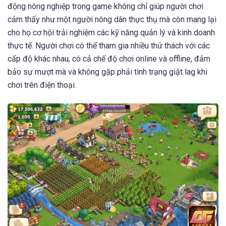
động nông nghiệp trong game không chỉ giúp người chơi
cảm thấy như một người nông dân thực thụ mà còn mang lại
cho họ cơ hội trải nghiệm các kỹ năng quản lý và kinh doanh
thực tế. Người chơi có thể tham gia nhiều thử thách với các
cấp độ khác nhau, có cả chế độ chơi online và offline, đảm
bảo sự mượt mà và không gặp phải tình trạng giật lag khi
chơi trên điện thoại.