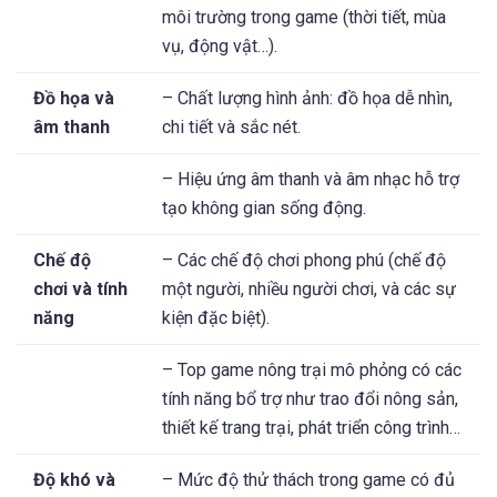
môi trường trong game (thời tiết, mùa
vụ, động vật…).
Đồ họa và
– Chất lượng hình ảnh: đồ họa dễ nhìn,
âm thanh
chi tiết và sắc nét.
– Hiệu ứng âm thanh và âm nhạc hỗ trợ
tạo không gian sống động.
Chế độ
– Các chế độ chơi phong phú (chế độ
chơi và tính
một người, nhiều người chơi, và các sự
năng
kiện đặc biệt).
– Top game nông trại mô phỏng có các
tính năng bổ trợ như trao đổi nông sản,
thiết kế trang trại, phát triển công trình…
Độ khó và
– Mức độ thử thách trong game có đủ