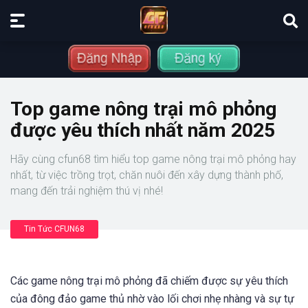
Top game nông trại mô phỏng
được yêu thích nhất năm 2025
Hãy cùng cfun68 tìm hiểu top game nông trại mô phỏng hay
nhất, từ việc trồng trọt, chăn nuôi đến xây dựng thành phố,
mang đến trải nghiệm thú vị nhé!
Tin Tức CFUN68
Các game nông trại mô phỏng đã chiếm được sự yêu thích
của đông đảo game thủ nhờ vào lối chơi nhẹ nhàng và sự tự