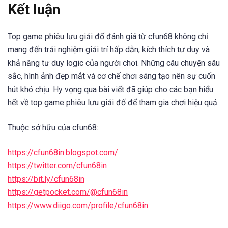
Kết luận
Top game phiêu lưu giải đố đánh giá từ cfun68 không chỉ
mang đến trải nghiệm giải trí hấp dẫn, kích thích tư duy và
khả năng tư duy logic của người chơi. Những câu chuyện sâu
sắc, hình ảnh đẹp mắt và cơ chế chơi sáng tạo nên sự cuốn
hút khó chịu. Hy vọng qua bài viết đã giúp cho các bạn hiểu
hết về top game phiêu lưu giải đố để tham gia chơi hiệu quả.
Thuộc sở hữu của cfun68:
https://cfun68in.blogspot.com/
https://twitter.com/cfun68in
https://bit.ly/cfun68in
https://getpocket.com/@cfun68in
https://www.diigo.com/profile/cfun68in