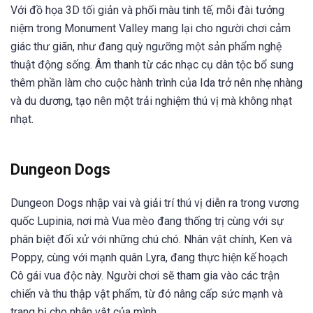
Với đồ họa 3D tối giản và phối màu tinh tế, mỗi đài tưởng
niệm trong Monument Valley mang lại cho người chơi cảm
giác thư giãn, như đang quỳ ngưỡng một sản phẩm nghệ
thuật động sống. Âm thanh từ các nhạc cụ dân tộc bổ sung
thêm phần làm cho cuộc hành trình của Ida trở nên nhẹ nhàng
và du dương, tạo nên một trải nghiệm thú vị mà không nhạt
nhạt.
Dungeon Dogs
Dungeon Dogs nhập vai và giải trí thú vị diễn ra trong vương
quốc Lupinia, nơi mà Vua mèo đang thống trị cùng với sự
phân biệt đối xử với những chú chó. Nhân vật chính, Ken và
Poppy, cùng với mạnh quân Lyra, đang thực hiện kế hoạch
Cô gái vua độc này. Người chơi sẽ tham gia vào các trận
chiến và thu thập vật phẩm, từ đó nâng cấp sức mạnh và
trang bị cho nhân vật của mình.