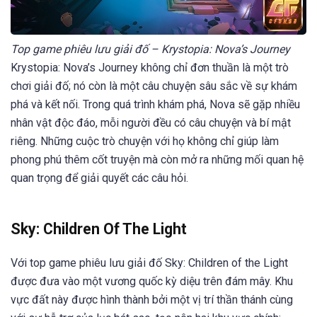
Top game phiêu lưu giải đố – Krystopia: Nova’s Journey
Krystopia: Nova’s Journey không chỉ đơn thuần là một trò
chơi giải đố; nó còn là một câu chuyện sâu sắc về sự khám
phá và kết nối. Trong quá trình khám phá, Nova sẽ gặp nhiều
nhân vật độc đáo, mỗi người đều có câu chuyện và bí mật
riêng. Những cuộc trò chuyện với họ không chỉ giúp làm
phong phú thêm cốt truyện mà còn mở ra những mối quan hệ
quan trọng để giải quyết các câu hỏi.
Sky: Children Of The Light
Với top game phiêu lưu giải đố Sky: Children of the Light
được đưa vào một vương quốc kỳ diệu trên đám mây. Khu
vực đất này được hình thành bởi một vị trí thần thánh cùng