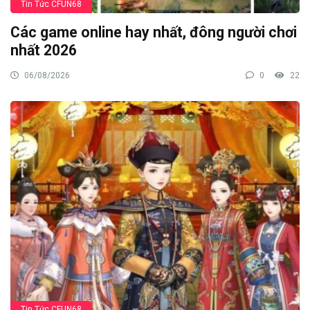
Tin Tức CFUN68
Các game online hay nhất, đông người chơi
nhất 2026
06/08/2026
0
22
Tin Tức CFUN68