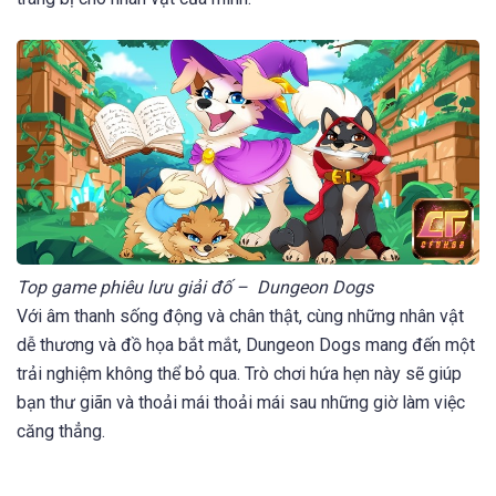
Top game phiêu lưu giải đố – Dungeon Dogs
Với âm thanh sống động và chân thật, cùng những nhân vật
dễ thương và đồ họa bắt mắt, Dungeon Dogs mang đến một
trải nghiệm không thể bỏ qua. Trò chơi hứa hẹn này sẽ giúp
bạn thư giãn và thoải mái thoải mái sau những giờ làm việc
căng thẳng.