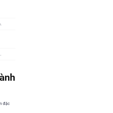
.
.
hành
ệm đặc