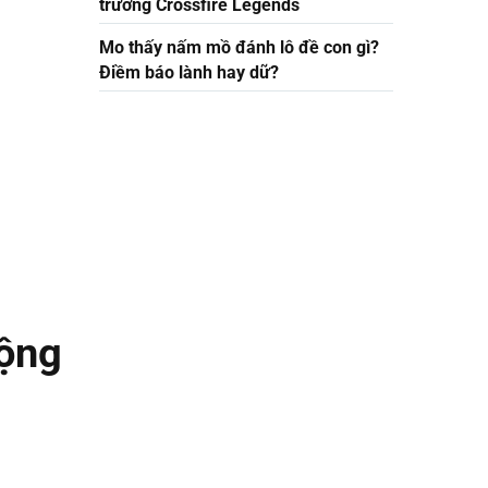
trường Crossfire Legends
Mo thấy nấm mồ đánh lô đề con gì?
Điềm báo lành hay dữ?
động