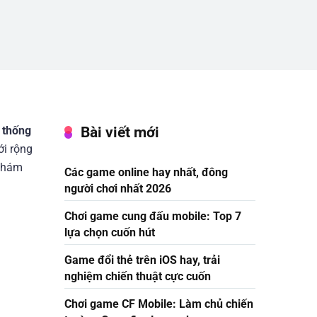
Bài viết mới
ệ thống
ới rộng
hám
Các game online hay nhất, đông
người chơi nhất 2026
Chơi game cung đấu mobile: Top 7
lựa chọn cuốn hút
Game đổi thẻ trên iOS hay, trải
nghiệm chiến thuật cực cuốn
Chơi game CF Mobile: Làm chủ chiến