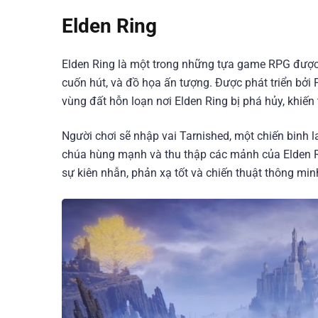
Elden Ring
Elden Ring là một trong những tựa game RPG được đ
cuốn hút, và đồ họa ấn tượng. Được phát triển bở
vùng đất hỗn loạn nơi Elden Ring bị phá hủy, khiến 
Người chơi sẽ nhập vai Tarnished, một chiến binh 
chúa hùng mạnh và thu thập các mảnh của Elden R
sự kiên nhẫn, phản xạ tốt và chiến thuật thông min