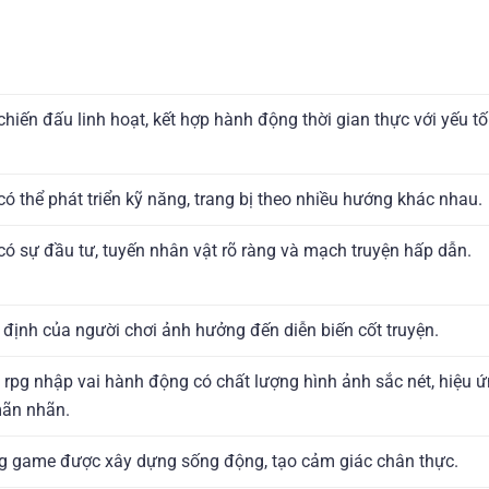
hiến đấu linh hoạt, kết hợp hành động thời gian thực với yếu t
ó thể phát triển kỹ năng, trang bị theo nhiều hướng khác nhau.
có sự đầu tư, tuyến nhân vật rõ ràng và mạch truyện hấp dẫn.
 định của người chơi ảnh hưởng đến diễn biến cốt truyện.
rpg nhập vai hành động có chất lượng hình ảnh sắc nét, hiệu 
mãn nhãn.
g game được xây dựng sống động, tạo cảm giác chân thực.