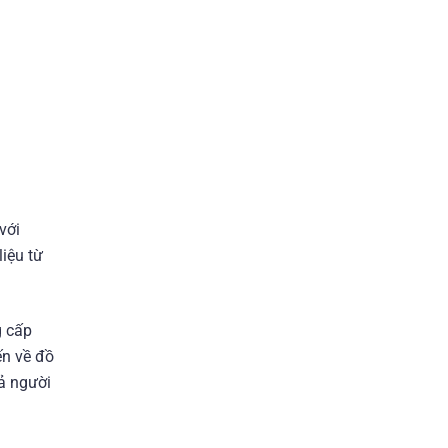
với
iệu từ
g cấp
ến về đồ
ả người