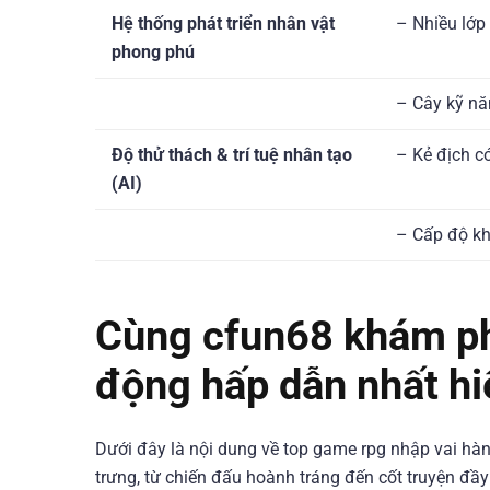
Hệ thống phát triển nhân vật
– Nhiều lớp
phong phú
– Cây kỹ nă
Độ thử thách & trí tuệ nhân tạo
– Kẻ địch c
(AI)
– Cấp độ kh
Cùng cfun68 khám ph
động hấp dẫn nhất hi
Dưới đây là nội dung về top game rpg nhập vai hà
trưng, từ chiến đấu hoành tráng đến cốt truyện đầy