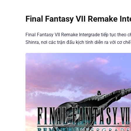
Final Fantasy VII Remake In
Final Fantasy VII Remake Intergrade tiếp tục theo 
Shinra, nơi các trận đấu kịch tính diễn ra với cơ ch