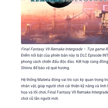
Final Fantasy VII Remake Intergrade – Tựa game R
Điểm nổi bật của phiên bản này là DLC Episode INTE
phong cách chiến đấu độc đáo. Kết hợp cùng đồng
Shinra để bảo vệ quê hương.
Hệ thống Materia đóng vai trò cực kỳ quan trọng tr
nhân vật, giúp người chơi cải thiện kỹ năng và linh
họa và lối chơi, Final Fantasy VII Remake Intergr
chơi cũ lẫn người mới.