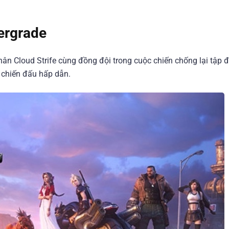
tergrade
chân Cloud Strife cùng đồng đội trong cuộc chiến chống lại tập 
ế chiến đấu hấp dẫn.