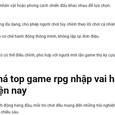
 nhân vật hoặc phong cách chiến đấu khác nhau để lựa chọn.
ng đa dạng, cho phép người chơi tùy chỉnh theo lối chơi cá nhân
ó cơ chế hành động thông minh, không lặp lại đơn điệu.
ó có thể điều chỉnh, phù hợp với người mới lẫn game thủ kỳ cựu
á top game rpg nhập vai 
ện nay
nh động hàng đầu, mỗi trò chơi đều mang đến những trải nghi
 chiều sâu.