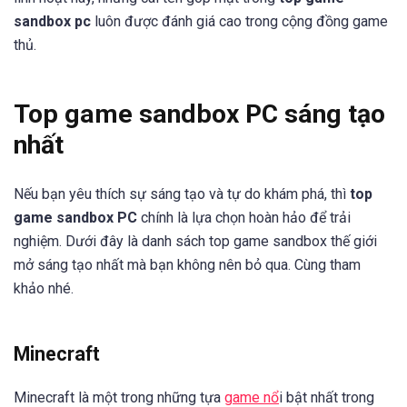
sandbox pc
luôn được đánh giá cao trong cộng đồng game
thủ.
Top game sandbox PC sáng tạo
nhất
Nếu bạn yêu thích sự sáng tạo và tự do khám phá, thì
top
game sandbox PC
chính là lựa chọn hoàn hảo để trải
nghiệm. Dưới đây là danh sách top game sandbox thế giới
mở sáng tạo nhất mà bạn không nên bỏ qua. Cùng tham
khảo nhé.
Minecraft
Minecraft là một trong những tựa
game nổ
i bật nhất trong