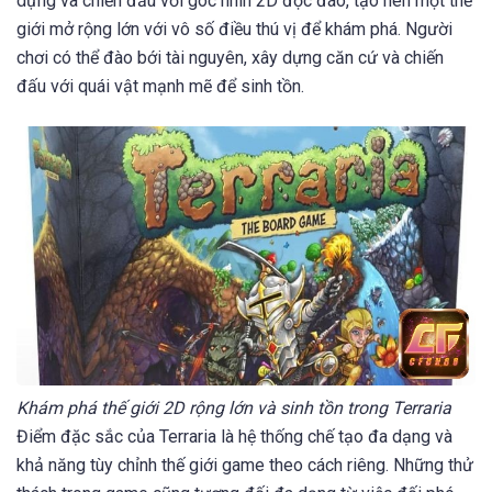
dựng và chiến đấu với góc nhìn 2D độc đáo, tạo nên một thế
giới mở rộng lớn với vô số điều thú vị để khám phá. Người
chơi có thể đào bới tài nguyên, xây dựng căn cứ và chiến
đấu với quái vật mạnh mẽ để sinh tồn.
Khám phá thế giới 2D rộng lớn và sinh tồn trong Terraria
Điểm đặc sắc của Terraria là hệ thống chế tạo đa dạng và
khả năng tùy chỉnh thế giới game theo cách riêng. Những thử