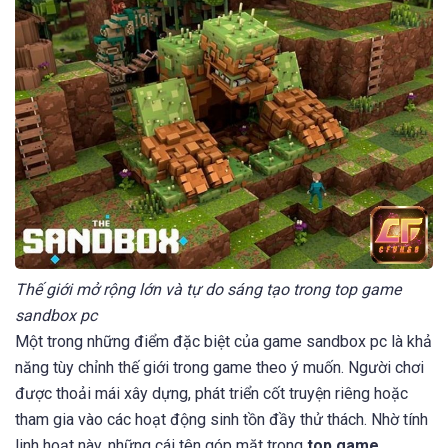
Thế giới mở rộng lớn và tự do sáng tạo trong top game
sandbox pc
Một trong những điểm đặc biệt của game sandbox pc là khả
năng tùy chỉnh thế giới trong game theo ý muốn. Người chơi
được thoải mái xây dựng, phát triển cốt truyện riêng hoặc
tham gia vào các hoạt động sinh tồn đầy thử thách. Nhờ tính
linh hoạt này, những cái tên góp mặt trong
top game