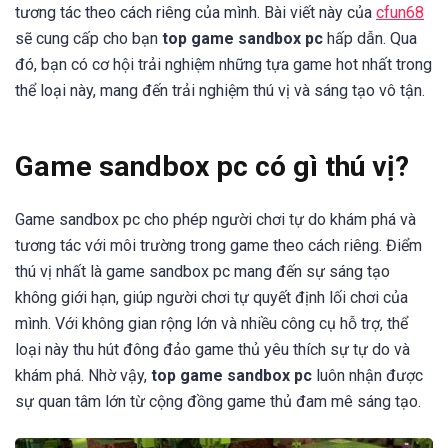
tương tác theo cách riêng của mình. Bài viết này của
cfun68
sẽ cung cấp cho bạn
top game sandbox pc
hấp dẫn. Qua
đó, bạn có cơ hội trải nghiệm những tựa game hot nhất trong
thể loại này, mang đến trải nghiệm thú vị và sáng tạo vô tận.
Game sandbox pc có gì thú vị?
Game sandbox pc cho phép người chơi tự do khám phá và
tương tác với môi trường trong game theo cách riêng. Điểm
thú vị nhất là game sandbox pc mang đến sự sáng tạo
không giới hạn, giúp người chơi tự quyết định lối chơi của
mình. Với không gian rộng lớn và nhiều công cụ hỗ trợ, thể
loại này thu hút đông đảo game thủ yêu thích sự tự do và
khám phá. Nhờ vậy,
top game sandbox pc
luôn nhận được
sự quan tâm lớn từ cộng đồng game thủ đam mê sáng tạo.