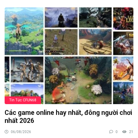
Tin Tức CFUN68
Các game online hay nhất, đông người chơi
nhất 2026
06/08/2026
0
21