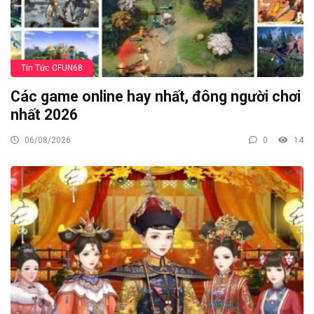
Tin Tức CFUN68
Các game online hay nhất, đông người chơi
nhất 2026
06/08/2026
0
14