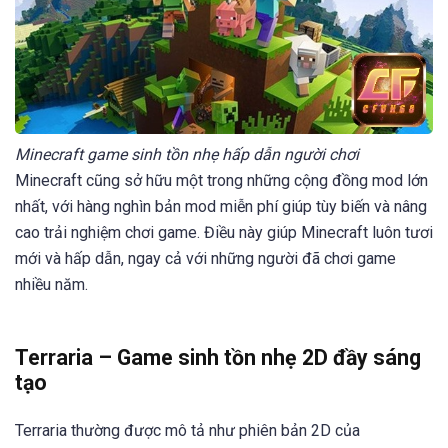
Minecraft game sinh tồn nhẹ hấp dẫn người chơi
Minecraft cũng sở hữu một trong những cộng đồng mod lớn
nhất, với hàng nghìn bản mod miễn phí giúp tùy biến và nâng
cao trải nghiệm chơi game. Điều này giúp Minecraft luôn tươi
mới và hấp dẫn, ngay cả với những người đã chơi game
nhiều năm.
Terraria – Game sinh tồn nhẹ 2D đầy sáng
tạo
Terraria thường được mô tả như phiên bản 2D của