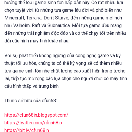
hưởng thể loại game sinh tồn hấp dẫn này. Có rất nhiều lựa
chọn tuyệt vời, từ những tựa game lâu đời và phổ biến như
Minecraft, Terraria, Don’t Starve, đến những game mới hơn
như Valheim, Raft và Subnautica. Mỗi tựa game đều mang
đến những trải nghiệm độc đáo và có thể chạy tốt trên nhiều
dải cấu hình máy tính khác nhau.
Với sự phát triển không ngừng của công nghệ game và kỹ
thuật tối ưu hóa, chúng ta có thể kỳ vọng sẽ có thêm nhiều
tựa game sinh tồn nhẹ chất lượng cao xuất hiện trong tương
lai, tiếp tục mở rộng các lựa chọn cho người chơi có máy tính
cấu hình thấp và trung bình.
Thuộc sở hữu của cfun68:
https://cfun68in.blogspot.com/
https://twitter.com/cfun68in
https://bit.ly/cfun68in