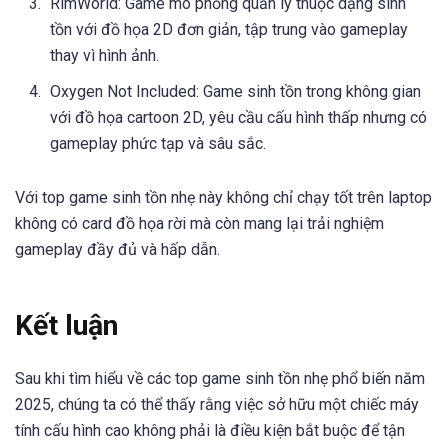
RimWorld: Game mô phỏng quản lý thuộc dạng sinh
tồn với đồ họa 2D đơn giản, tập trung vào gameplay
thay vì hình ảnh.
Oxygen Not Included: Game sinh tồn trong không gian
với đồ họa cartoon 2D, yêu cầu cấu hình thấp nhưng có
gameplay phức tạp và sâu sắc.
Với top game sinh tồn nhẹ này không chỉ chạy tốt trên laptop
không có card đồ họa rời mà còn mang lại trải nghiệm
gameplay đầy đủ và hấp dẫn.
Kết luận
Sau khi tìm hiểu về các top game sinh tồn nhẹ phổ biến năm
2025, chúng ta có thể thấy rằng việc sở hữu một chiếc máy
tính cấu hình cao không phải là điều kiện bắt buộc để tận