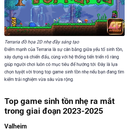
Terraria đồ họa 2D nhẹ đầy sáng tạo
Điểm mạnh của Terraria là sự cân bằng giữa yếu tố sinh tồn,
xây dựng và chiến đấu, cùng với hệ thống tiến triển rõ ràng
giúp người chơi luôn có mục tiêu để hướng tới. Đây là lựa
chọn tuyệt vời trong top game sinh tồn nhẹ nếu bạn đang tìm
kiếm trải nghiệm vừa sâu vừa rộng.
Top game sinh tồn nhẹ ra mắt
trong giai đoạn 2023-2025
Valheim