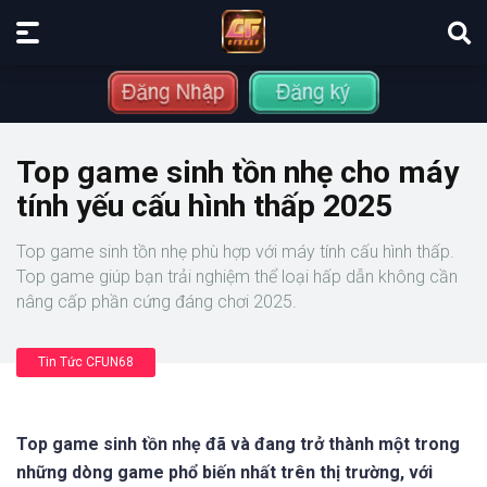
Top game sinh tồn nhẹ cho máy
tính yếu cấu hình thấp 2025
Top game sinh tồn nhẹ phù hợp với máy tính cấu hình thấp.
Top game giúp bạn trải nghiệm thể loại hấp dẫn không cần
nâng cấp phần cứng đáng chơi 2025.
Tin Tức CFUN68
Top game sinh tồn nhẹ đã và đang trở thành một trong
những dòng game phổ biến nhất trên thị trường, với