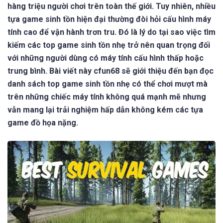
hàng triệu người chơi trên toàn thế giới. Tuy nhiên, nhiều
tựa game sinh tồn hiện đại thường đòi hỏi cấu hình máy
tính cao để vận hành trơn tru. Đó là lý do tại sao việc tìm
kiếm các top game sinh tồn nhẹ trở nên quan trọng đối
với những người dùng có máy tính cấu hình thấp hoặc
trung bình. Bài viết này cfun68 sẽ giới thiệu đến bạn đọc
danh sách top game sinh tồn nhẹ có thể chơi mượt mà
trên những chiếc máy tính không quá mạnh mẽ nhưng
vẫn mang lại trải nghiệm hấp dẫn không kém các tựa
game đồ họa nặng.