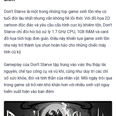
Don’t Starve là một trong những top game sinh tồn nhẹ có
tuổi đời lâu nhất nhưng vẫn không hề lỗi thời. Với đồ họa 2D
cartoon độc đáo và yêu cầu cấu hình cực kỳ khiêm tốn, Don’t
Starve chỉ đòi hỏi bộ xử lý 1.7 GHz CPU, 1GB RAM và card
đồ họa tích hợp đơn giản. Điều này khiến tựa game sinh tồn
nhẹ này trở thành lựa chọn hoàn hảo cho những chiếc máy
tính cũ kỹ.
Gameplay của Don’t Starve tập trung vào việc thu thập tài
nguyên, chế tạo công cụ và vũ khí, cũng như duy trì các chỉ
số sức khỏe, đói và tinh thần của nhân vật. Mỗi ngày trôi qua
trong game sẽ trở nên khó khăn hơn với nhiều sinh vật nguy
hiểm xuất hiện vào ban đêm.