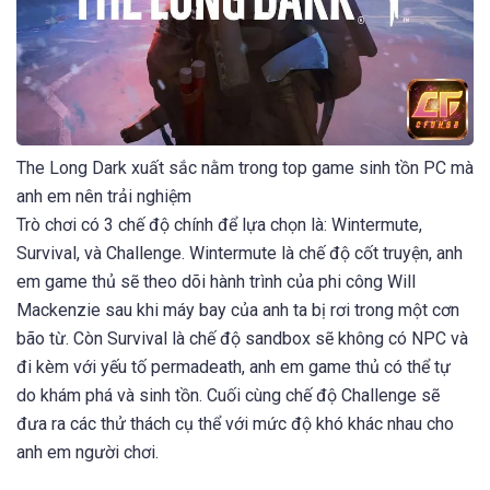
The Long Dark xuất sắc nằm trong top game sinh tồn PC mà
anh em nên trải nghiệm
Trò chơi có 3 chế độ chính để lựa chọn là: Wintermute,
Survival, và Challenge. Wintermute là chế độ cốt truyện, anh
em game thủ sẽ theo dõi hành trình của phi công Will
Mackenzie sau khi máy bay của anh ta bị rơi trong một cơn
bão từ. Còn Survival là chế độ sandbox sẽ không có NPC và
đi kèm với yếu tố permadeath, anh em game thủ có thể tự
do khám phá và sinh tồn. Cuối cùng chế độ Challenge sẽ
đưa ra các thử thách cụ thể với mức độ khó khác nhau cho
anh em người chơi.