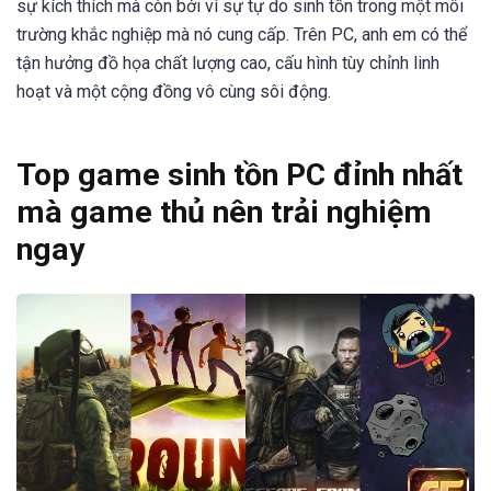
sự kích thích mà còn bởi vì sự tự do sinh tồn trong một môi
trường khắc nghiệp mà nó cung cấp. Trên PC, anh em có thể
tận hưởng đồ họa chất lượng cao, cấu hình tùy chỉnh linh
hoạt và một cộng đồng vô cùng sôi động.
Top game sinh tồn PC đỉnh nhất
mà game thủ nên trải nghiệm
ngay