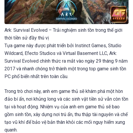
Ark: Survival Evolved – Trải nghiệm sinh tồn trong thế giới
thời tiền sử đầy thú vị
Tựa game này được phát triển bởi Instinct Games, Studio
Wildcard, Efecto Studios và Virtual Basement LLC, Ark:
Survival Evolved chính thức ra mắt vào ngày 29 tháng 9 năm
2017 và nhanh chóng trở thành một trong top game sinh tồn
PC phổ biến nhất trên toàn cầu.
Trong trò chơi này, anh em game thủ sẽ khám phá một hòn
đảo bí ẩn, nơi khủng long và các sinh vật tiền sử vẫn còn tồn
tại và hoạt động. Nhiệm vụ của anh em game thủ sẽ bao
gồm sinh tồn, xây dựng nơi trú ẩn, thu thập tài nguyên và chế
tạo vũ khí để bảo vệ bản thân khỏi các mối nguy hiểm xung
quanh.