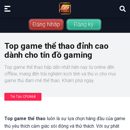
Top game thể thao đỉnh cao
dành cho tín đồ gaming
Top game thể thao hấp dẫn nhất hiện nay từ online đến
offline, mang đến trải nghiệm kịch tính và thú vị cho mọi
game thủ đam mê thể thao. Khám phá ngay.
Tin Tức CFUN68
Top game thể thao
luôn là sự lựa chọn hàng đầu của game
thủ yêu thích cảm giác sôi động và thử thách. Với sự phát