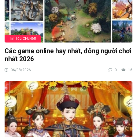
Tin Tức CFUN68
Các game online hay nhất, đông người chơi
nhất 2026
06/08/2026
0
16