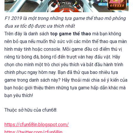
F1 2019 là một trong những tựa game thể thao mô phỏng
đua xe tốc độ được ưa thích nhất
Trên đây là danh sách
top game thể thao
mà bạn không
nên bỏ qua nếu muốn thử sức với các môn thể thao qua màn
hình máy tính hoặc console. Mỗi game đều có điểm thú vị
riêng từ bóng đá, bóng rổ đến trượt ván hay đấu vật. Hãy
chọn cho mình một trò chơi yêu thích và bắt đầu hành trình
chinh phục ngay hôm nay. Bạn đã thử qua bao nhiêu tựa
game trong danh sách này? Hãy thoải mái chia sẻ ý kiến của
bạn hoặc giới thiệu thêm những tựa game hấp dẫn khác mà
bạn yêu thích!
Thuộc sở hữu của cfun68:
https://cfun68in.blogspot.com/
https://twitter.com/cfun68in