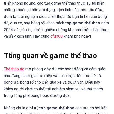
triển không ngừng, các tựa game thể thao thực sự tái hiện
những khoảng khắc sôi động, kịch tính của mỗi trậu đấu,
đem lại trải nghiệm siêu chân thực. Dù bạn là fan của bóng
đá, đua xe, hay bóng rổ, danh sách
top game thể thao
năm
2024 sẽ giúp bạn trải nghiệm những khoảnh khắc chân thực
và đầy kịch tính. Hãy cùng
cfun68
khám phá ngay!
Tổng quan về game thể thao
Thể thao ảo
mô phỏng đầy đủ các hoạt động và cảm giác
như đang tham gia trực tiếp vào các trận đấu thực tế, từ
bóng đá, bóng rổ cho đến đua xe và trượt ván. Điều này
khiến người chơi có thể trải nghiệm niềm vui và thử thách
trong từng pha bóng hoặc đường đua.
Không chỉ là giải trí,
top game thể thao
còn tạo cơ hội kết