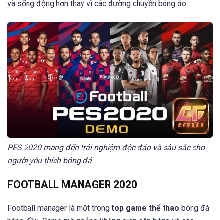
và sống động hơn thay vì các đường chuyền bóng ảo.
PES 2020 mang đến trải nghiệm độc đáo và sâu sắc cho
người yêu thích bóng đá
FOOTBALL MANAGER 2020
Football manager là một trong
top game thể thao
bóng đá