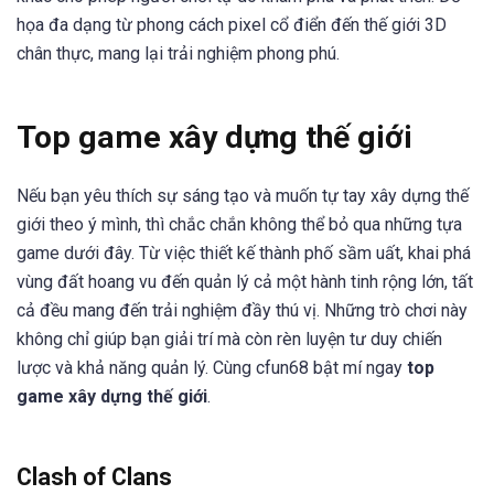
họa đa dạng từ phong cách pixel cổ điển đến thế giới 3D
chân thực, mang lại trải nghiệm phong phú.
Top game xây dựng thế giới
Nếu bạn yêu thích sự sáng tạo và muốn tự tay xây dựng thế
giới theo ý mình, thì chắc chắn không thể bỏ qua những tựa
game dưới đây. Từ việc thiết kế thành phố sầm uất, khai phá
vùng đất hoang vu đến quản lý cả một hành tinh rộng lớn, tất
cả đều mang đến trải nghiệm đầy thú vị. Những trò chơi này
không chỉ giúp bạn giải trí mà còn rèn luyện tư duy chiến
lược và khả năng quản lý. Cùng cfun68 bật mí ngay
top
game xây dựng thế giới
.
Clash of Clans