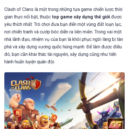
Clash of Clans là một trong những tựa game chiến lược thời
gian thực nổi bật, thuộc
top game xây dựng thế giới
được
yêu thích nhất. Trò chơi đưa bạn đến một vùng đất loạn lạc,
nơi chiến tranh và cướp bóc diễn ra liên miên. Trong vai một
nhà lãnh đạo, nhiệm vụ của bạn là khôi phục ngôi làng bị tàn
phá và xây dựng vương quốc hùng mạnh. Để làm được điều
đó, bạn cần khai thác tài nguyên, xây dựng cũng như tiến
hành huấn luyện quân đội.