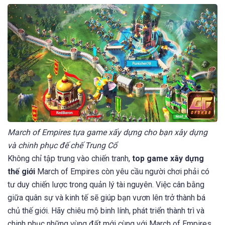
March of Empires tựa game xấy dựng cho bạn xây dựng
và chinh phục đế chế Trung Cổ
Không chỉ tập trung vào chiến tranh,
top game xây dựng
thế giới
March of Empires còn yêu cầu người chơi phải có
tư duy chiến lược trong quản lý tài nguyên. Việc cân bằng
giữa quân sự và kinh tế sẽ giúp bạn vươn lên trở thành bá
chủ thế giới. Hãy chiêu mộ binh lính, phát triển thành trì và
chinh phục những vùng đất mới cùng với March of Empires