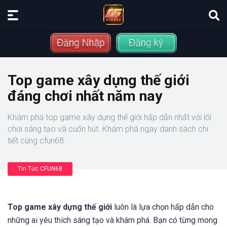
Top game xây dựng thế giới
đáng chơi nhất năm nay
Khám phá top game xây dựng thế giới hấp dẫn nhất với lối
chơi sáng tạo và cuốn hút. Khám phá ngay danh sách chi
tiết cùng cfun68.
Tin Tức CFUN68
Top game xây dựng thế giới
luôn là lựa chọn hấp dẫn cho
những ai yêu thích sáng tạo và khám phá. Bạn có từng mong