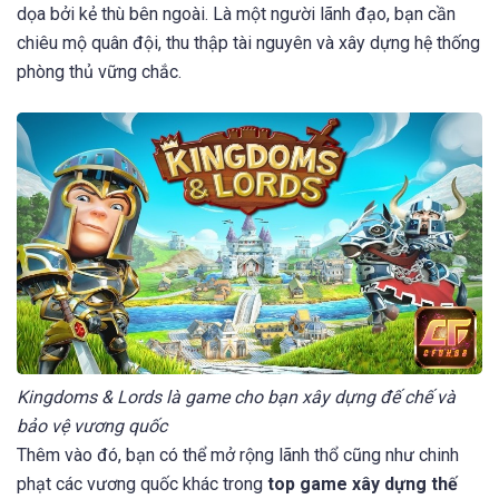
dọa bởi kẻ thù bên ngoài. Là một người lãnh đạo, bạn cần
chiêu mộ quân đội, thu thập tài nguyên và xây dựng hệ thống
phòng thủ vững chắc.
Kingdoms & Lords là game cho bạn xây dựng đế chế và
bảo vệ vương quốc
Thêm vào đó, bạn có thể mở rộng lãnh thổ cũng như chinh
phạt các vương quốc khác trong
top game xây dựng thế