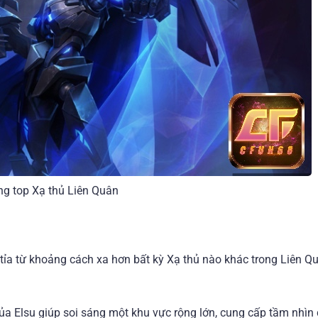
ong top Xạ thủ Liên Quân
tỉa từ khoảng cách xa hơn bất kỳ Xạ thủ nào khác trong Liên Q
ủa Elsu giúp soi sáng một khu vực rộng lớn, cung cấp tầm nhìn