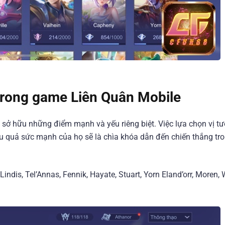
trong game Liên Quân Mobile
ị sở hữu những điểm mạnh và yếu riêng biệt. Việc lựa chọn vị t
hiệu quả sức mạnh của họ sẽ là chìa khóa dẫn đến chiến thắng tr
Lindis, Tel’Annas, Fennik, Hayate, Stuart, Yorn Eland’orr, Moren, 