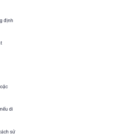
ng định
t
hoặc
 nếu di
cách sử