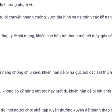
địch trong phạm vi.
su di chuyển nhanh chóng, vượt địa hình và né tránh các kỹ nă
a tăng tỷ lệ chí mạng, khiến cho hắn trở thành một cỗ máy gây sá
 năng chống chịu kém, khiến hắn dễ bị hạ gục bởi các sát thủ 
 không có kỹ năng bứt tốc hay lướt đi, khiến hắn dễ bị bắt chết
đòi hỏi người chơi phải tập luyện thường xuyên để thành thạo 