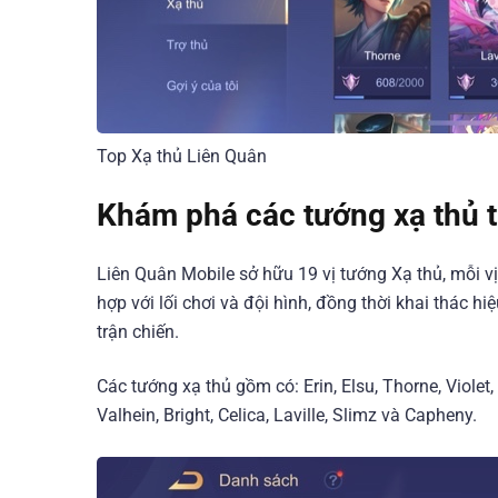
Top Xạ thủ Liên Quân
Khám phá các tướng xạ thủ 
Liên Quân Mobile sở hữu 19 vị tướng Xạ thủ, mỗi v
hợp với lối chơi và đội hình, đồng thời khai thác 
trận chiến.
Các tướng xạ thủ gồm có: Erin, Elsu, Thorne, Violet, 
Valhein, Bright, Celica, Laville, Slimz và Capheny.