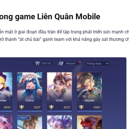
trong game Liên Quân Mobile
n mật ở giai đoạn đầu trận để tập trung phát triển sức mạnh ch
 trở thành “át chủ bài” gánh team với khả năng gây sát thương 