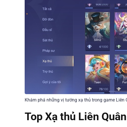
Khám phá những vị tướng xạ thủ trong game Liên
Top Xạ thủ Liên Quân