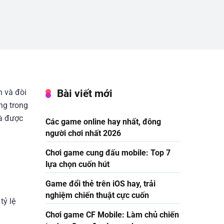
Bài viết mới
h và đòi
ọng trong
và được
Các game online hay nhất, đông
người chơi nhất 2026
Chơi game cung đấu mobile: Top 7
lựa chọn cuốn hút
Game đổi thẻ trên iOS hay, trải
nghiệm chiến thuật cực cuốn
tỷ lệ
Chơi game CF Mobile: Làm chủ chiến