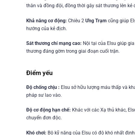
thân và đồng đội, đồng thời gây sát thương lên kẻ 
Khả năng cơ động:
Chiêu 2
Ưng Trạm
cũng giúp El
hướng của kẻ địch.
Sát thương chí mạng cao:
Nội tại của Elsu giúp gi
thương đáng gờm trong giai đoạn cuối trận.
Điểm yếu
Độ chống chịu :
Elsu sở hữu lượng máu thấp và khả
pháp sư lao vào.
Độ cơ động hạn chế:
Khác với các Xạ thủ khác, Elsu
chuyển đơn độc.
Khó chơi:
Bộ kỹ năng của Elsu có độ khó nhất định 