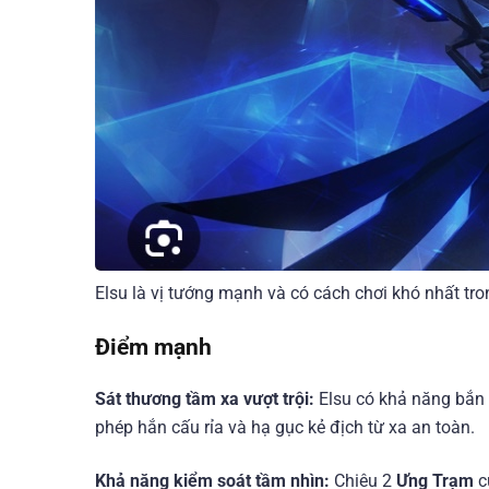
Elsu là vị tướng mạnh và có cách chơi khó nhất tr
Điểm mạnh
Sát thương tầm xa vượt trội:
Elsu có khả năng bắn 
phép hắn cấu rỉa và hạ gục kẻ địch từ xa an toàn.
Khả năng kiểm soát tầm nhìn:
Chiêu 2
Ưng Trạm
c