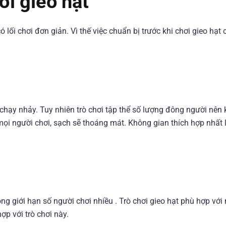
ơi gieo hạt
có lối chơi đơn giản. Vì thế việc chuẩn bị trước khi chơi gieo hạt
 chạy nhảy. Tuy nhiên trò chơi tập thể số lượng đông người nên
mọi người chơi, sạch sẽ thoáng mát. Không gian thích hợp nhất l
hông giới hạn số người chơi nhiều . Trò chơi gieo hạt phù hợp với
hợp với trò chơi này.