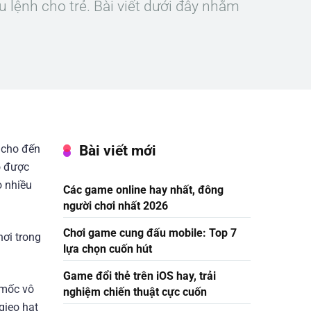
u lệnh cho trẻ. Bài viết dưới đây nhằm
Bài viết mới
y cho đến
õ được
o nhiều
Các game online hay nhất, đông
người chơi nhất 2026
Chơi game cung đấu mobile: Top 7
hơi trong
lựa chọn cuốn hút
Game đổi thẻ trên iOS hay, trải
 mốc vô
nghiệm chiến thuật cực cuốn
gieo hạt