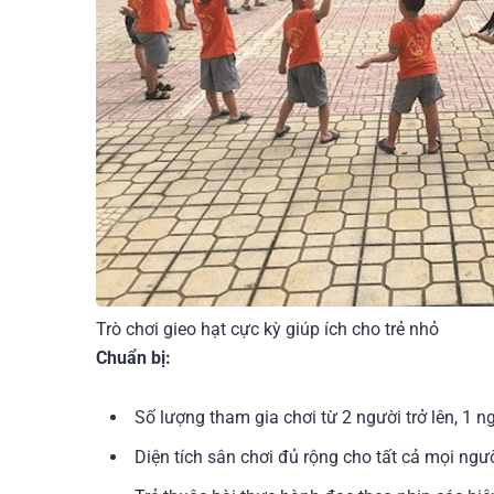
Trò chơi gieo hạt cực kỳ giúp ích cho trẻ nhỏ
Chuẩn bị:
Số lượng tham gia chơi từ 2 người trở lên, 1 n
Diện tích sân chơi đủ rộng cho tất cả mọi ngườ