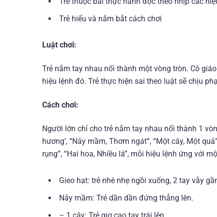
Trẻ thuộc bài thực hành đọc theo nhịp các hiệ
Trẻ hiểu và nắm bắt cách chơi
Luật chơi:
Trẻ nắm tay nhau nối thành một vòng tròn. Cô giáo
hiệu lệnh đó. Trẻ thực hiện sai theo luật sẽ chịu phạ
Cách chơi:
Người lớn chỉ cho trẻ nắm tay nhau nối thành 1 vòn
hương’, “Nảy mầm, Thơm ngát”, “Một cây, Một quả”, “
rụng”, “Hai hoa, Nhiều lá”, mỗi hiệu lệnh ứng với mộ
Gieo hạt: trẻ nhè nhẹ ngồi xuống, 2 tay vẫy gầ
Nảy mầm: Trẻ dần dần đứng thẳng lên.
– 1 cây: Trẻ giơ cao tay trái lên.