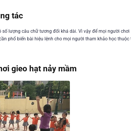
ộng tác
 có số lượng câu chữ tương đối khá dài. Vì vậy để mọi người chơi
 cần phổ biến bài hiệu lệnh cho mọi người tham khảo học thuộc 
hơi gieo hạt nảy mầm