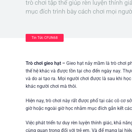
trò chơi tập thể giúp rèn luyện thính g
mục đích trình bày cách chơi mọi người
Tin Tức CFUN68
Trò chơi gieo hạt –
Gieo hạt nảy mầm là trò chơi ph
thế hệ khác và được tồn tại cho đến ngày nay. Thực 
và do ai tạo ra. Mọi người chơi được là sau khi học
khác người chơi mà thôi.
Hiện nay, trò chơi này rất được phổ tại các cô cơ s
giờ hoặc ngoài giờ học nhằm mục đích gắn kết các b
Việc phát triển tư duy rèn luyện thính giác, khả n
cùng quan trọng đối với trẻ em. Và để mang lại hiệu