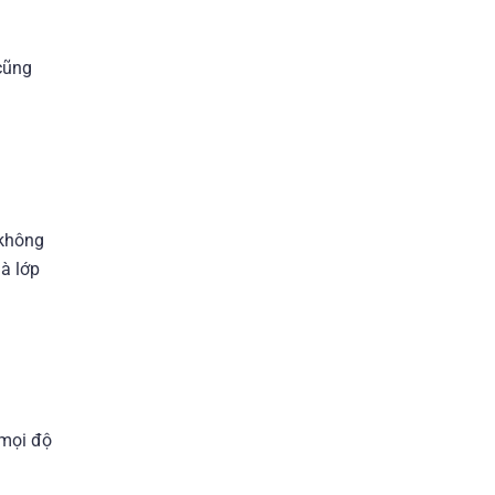
 cũng
 không
à lớp
 mọi độ