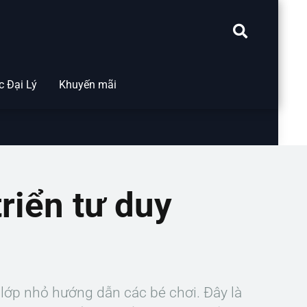
 Đại Lý
Khuyến mãi
triển tư duy
 lớp nhỏ hướng dẫn các bé chơi. Đây là