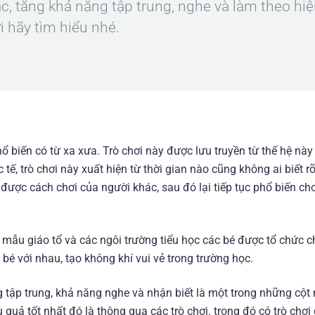
iác, tăng khả năng tập trung, nghe và làm theo hiệ
 hãy tìm hiểu nhé.
ổ biến có từ xa xưa. Trò chơi này được lưu truyền từ thế hệ nà
tế, trò chơi này xuất hiện từ thời gian nào cũng không ai biết r
 được cách chơi của người khác, sau đó lại tiếp tục phổ biến ch
ở mẫu giáo tổ và các ngôi trường tiểu học các bé được tổ chức c
é với nhau, tạo không khí vui vẻ trong trường học.
ăng tập trung, khả năng nghe và nhận biết là một trong những cột
 quả tốt nhất đó là thông qua các trò chơi. trong đó có trò chơi 