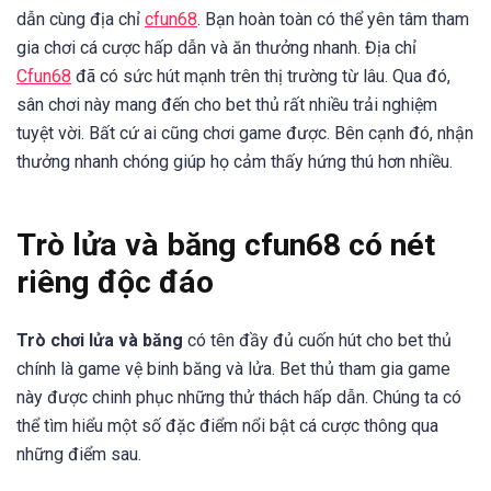
dẫn cùng địa chỉ
cfun68
. Bạn hoàn toàn có thể yên tâm tham
gia chơi cá cược hấp dẫn và ăn thưởng nhanh. Địa chỉ
Cfun68
đã có sức hút mạnh trên thị trường từ lâu. Qua đó,
sân chơi này mang đến cho bet thủ rất nhiều trải nghiệm
tuyệt vời. Bất cứ ai cũng chơi game được. Bên cạnh đó, nhận
thưởng nhanh chóng giúp họ cảm thấy hứng thú hơn nhiều.
Trò lửa và băng cfun68 có nét
riêng độc đáo
Trò chơi lửa và băng
có tên đầy đủ cuốn hút cho bet thủ
chính là game vệ binh băng và lửa. Bet thủ tham gia game
này được chinh phục những thử thách hấp dẫn. Chúng ta có
thể tìm hiểu một số đặc điểm nổi bật cá cược thông qua
những điểm sau.