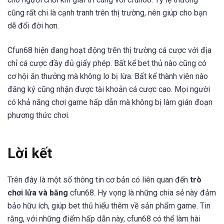
cũng rất chi là cạnh tranh trên thị trường, nên giúp cho bạn
dễ đổi đời hơn.
Cfun68 hiện đang hoạt động trên thị trường cá cược với địa
chỉ cá cược đầy đủ giấy phép. Bất kể bet thủ nào cũng có
cơ hội ăn thưởng mà không lo bị lừa. Bất kể thành viên nào
đăng ký cũng nhận được tài khoản cá cược cao. Mọi người
có khả năng chơi game hấp dẫn mà không bị làm gián đoạn
phương thức chơi.
Lời kết
Trên đây là một số thông tin cơ bản có liên quan đến
trò
chơi lửa và băng
cfun68. Hy vọng là những chia sẻ này đảm
bảo hữu ích, giúp bet thủ hiểu thêm về sản phẩm game. Tin
rằng, với những điểm hấp dẫn này, cfun68 có thể làm hài