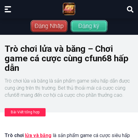
Trò chơi lửa và băng – Chơi
game cá cược cùng cfun68 hấp
dẫn
Trò chơi lửa và băng là sản phẩm game siêu hấp dẫn được
cung ứng trên thị trường. Bet thủ thoải mái cá cược cùng
cfun68 mang đến cơ hội cá cược cho phần thưởng cao.
Bài Viết tổng hợp
Trò chơi
lửa và băng
là sản phẩm game cá cược siêu hấp