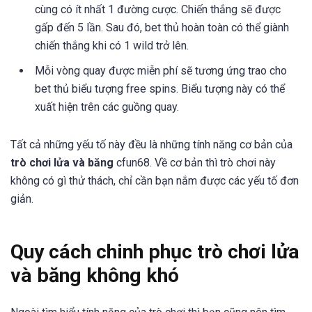
cùng có ít nhất 1 đường cược. Chiến thắng sẽ được
gấp đến 5 lần. Sau đó, bet thủ hoàn toàn có thể giành
chiến thắng khi có 1 wild trở lên.
Mỗi vòng quay được miễn phí sẽ tương ứng trao cho
bet thủ biểu tượng free spins. Biểu tượng này có thể
xuất hiện trên các guồng quay.
Tất cả những yếu tố này đều là những tính năng cơ bản của
trò chơi lửa và băng
cfun68. Về cơ bản thì trò chơi này
không có gì thử thách, chỉ cần bạn nắm được các yếu tố đơn
giản.
Quy cách chinh phục trò chơi lửa
và băng không khó