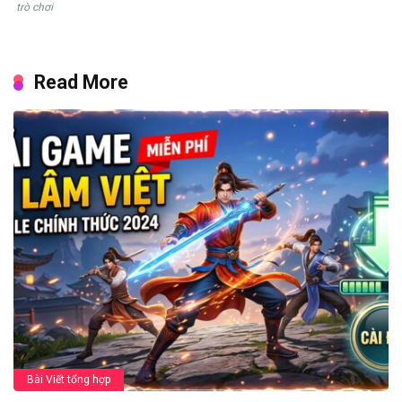
trò chơi
Read More
Bài Viết tổng hợp