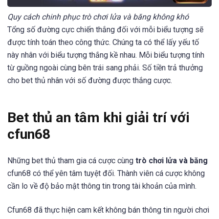
Quy cách chinh phục trò chơi lửa và băng không khó
Tổng số đường cực chiến thắng đối với mỗi biểu tượng sẽ
được tính toán theo công thức. Chúng ta có thể lấy yếu tố
này nhân với biểu tượng thắng kề nhau. Mỗi biểu tượng tính
từ guồng ngoài cùng bên trái sang phải. Số tiền trả thưởng
cho bet thủ nhân với số đường được thắng cược.
Bet thủ an tâm khi giải trí với
cfun68
Những bet thủ tham gia cá cược cùng
trò chơi lửa và băng
cfun68 có thể yên tâm tuyệt đối. Thành viên cá cược không
cần lo về độ bảo mật thông tin trong tài khoản của mình.
Cfun68 đã thực hiện cam kết không bán thông tin người chơi