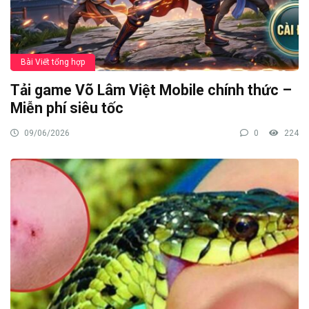
Bài Viết tổng hợp
Tải game Võ Lâm Việt Mobile chính thức –
Miễn phí siêu tốc
09/06/2026
0
224