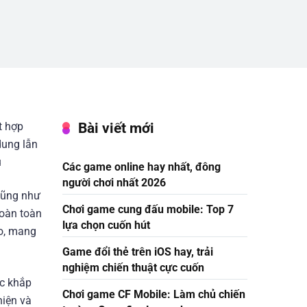
Bài viết mới
t hợp
dung lẫn
ủ
Các game online hay nhất, đông
người chơi nhất 2026
cũng như
Chơi game cung đấu mobile: Top 7
hoàn toàn
lựa chọn cuốn hút
ao, mang
Game đổi thẻ trên iOS hay, trải
nghiệm chiến thuật cực cuốn
ợc khắp
Chơi game CF Mobile: Làm chủ chiến
hiện và