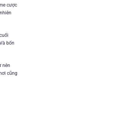
ame cược
 nhiên
cuối
 Và bốn
ư nên
hơi cũng