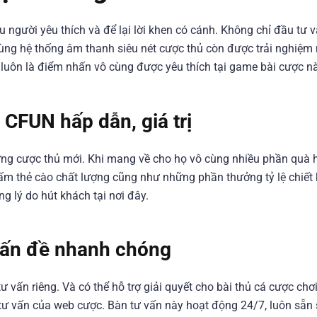
 người yêu thích và để lại lời khen có cánh. Không chỉ đầu tư 
Cùng hệ thống âm thanh siêu nét cược thủ còn được trải nghiệm
 luôn là điểm nhấn vô cùng được yêu thích tại game bài cược nà
CFUN hấp dẫn, giá trị
hững cược thủ mới. Khi mang về cho họ vô cùng nhiều phần quà
 thẻ cào chất lượng cũng như những phần thưởng tỷ lệ chiết 
g lý do hút khách tại nơi đây.
 vấn đề nhanh chóng
 vấn riêng. Và có thể hỗ trợ giải quyết cho bài thủ cá cược chơ
tư vấn của web cược. Bàn tư vấn này hoạt động 24/7, luôn sẵn