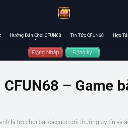
t
Hướng Dẫn Chơi CFUN68
Tin Tức CFUN68
Hợp Tác
u CFUN68 – Game bài
 là trò chơi bài cá cược đổi thưởng uy tín và ă