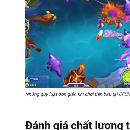
Những quy luật đơn giản khi chơi tien bau tại CFU
Đánh giá chất lượng 