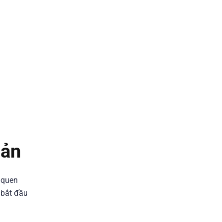
iản
 quen
 bắt đầu