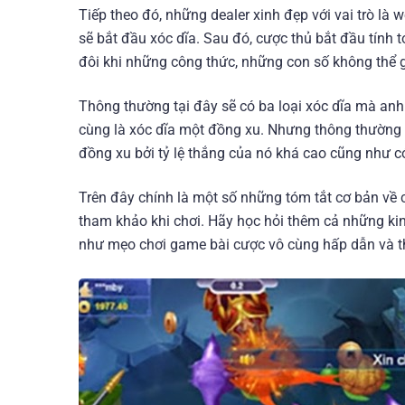
Tiếp theo đó, những dealer xinh đẹp với vai trò l
sẽ bắt đầu xóc dĩa. Sau đó, cược thủ bắt đầu tính
đôi khi những công thức, những con số không thể 
Thông thường tại đây sẽ có ba loại xóc dĩa mà anh 
cùng là xóc dĩa một đồng xu. Nhưng thông thường 
đồng xu bởi tỷ lệ thắng của nó khá cao cũng như 
Trên đây chính là một số những tóm tắt cơ bản về
tham khảo khi chơi. Hãy học hỏi thêm cả những ki
như mẹo chơi game bài cược vô cùng hấp dẫn và th