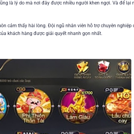
ũng là lý do mà nơi đây được nhiều người khen ngợi. Và để lại
n cảm thấy hài lòng. Đội ngũ nhân viên hỗ trợ chuyên nghiệp 
của khách hàng được giải quyết nhanh gọn nhất.