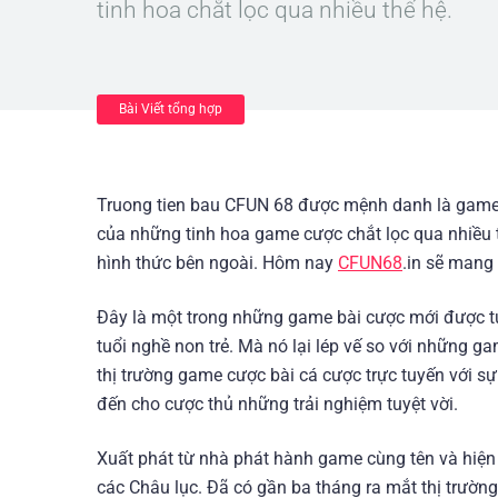
tinh hoa chắt lọc qua nhiều thế hệ.
Bài Viết tổng hợp
Truong tien bau CFUN 68 được mệnh danh là game c
của những tinh hoa game cược chắt lọc qua nhiều 
hình thức bên ngoài. Hôm nay
CFUN68
.in sẽ mang
Đây là một trong những game bài cược mới được tu
tuổi nghề non trẻ. Mà nó lại lép vế so với những
thị trường game cược bài cá cược trực tuyến với 
đến cho cược thủ những trải nghiệm tuyệt vời.
Xuất phát từ nhà phát hành game cùng tên và hiện
các Châu lục. Đã có gần ba tháng ra mắt thị trườn