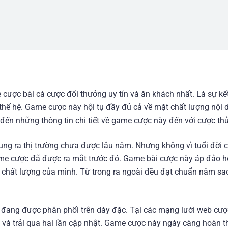
ược bài cá cược đổi thưởng uy tín và ăn khách nhất. Là sự kế
thế hệ. Game cược này hội tụ đầy đủ cả về mặt chất lượng nội 
 đến những thông tin chi tiết về game cược này đến với cược th
ng ra thị trường chưa được lâu năm. Nhưng không vì tuổi đời 
 game cược đã được ra mắt trước đó. Game bài cược này áp đảo 
sự chất lượng của mình. Từ trong ra ngoài đều đạt chuẩn năm s
 đang được phân phối trên dày đặc. Tại các mạng lưới web cư
g và trải qua hai lần cập nhật. Game cược này ngày càng hoàn t