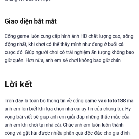
Giao diện bắt mắt
Cổng game luôn cung cấp hình ảnh HD chất lượng cao, sống
động nhất, khi chơi có thể thấy mình như đang ở buổi cá
cược đó. Giúp người chơi có trải nghiệm ấn tượng không bao
giờ quên. Hơn nữa, anh em sẽ chơi không bao giờ chán.
Lời kết
Trên đây là toàn bộ thông tin về cổng game
vao loto188
mà
anh em lên biết khi lựa chọn nhà cái uy tín của chúng tôi. Hy
vọng bài viết sẽ giúp anh em giải đáp những thắc mắc của
anh em khi chơi tại nhà cái. Chúc anh em luôn luôn thành
công và gặt hái được nhiều phần quà độc đắc cho gia đình.