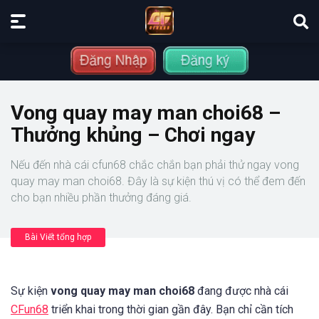
Vong quay may man choi68 –
Thưởng khủng – Chơi ngay
Nếu đến nhà cái cfun68 chắc chắn bạn phải thử ngay vong
quay may man choi68. Đây là sự kiện thú vị có thể đem đến
cho bạn nhiều phần thưởng đáng giá.
Bài Viết tổng hợp
Sự kiện
vong quay may man choi68
đang được nhà cái
CFun68
triển khai trong thời gian gần đây. Bạn chỉ cần tích