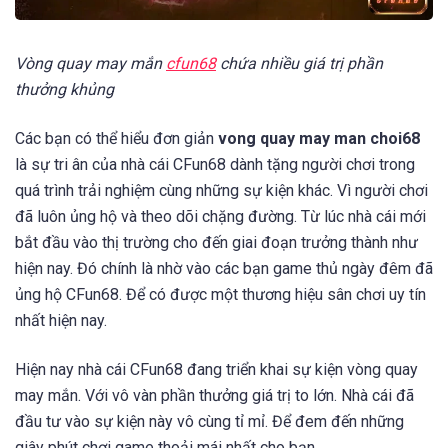
Vòng quay may mắn
cfun68
chứa nhiều giá trị phần
thưởng khủng
Các bạn có thể hiểu đơn giản
vong quay may man choi68
là sự tri ân của nhà cái CFun68 dành tặng người chơi trong
quá trình trải nghiệm cùng những sự kiện khác. Vì người chơi
đã luôn ủng hộ và theo dõi chặng đường. Từ lúc nhà cái mới
bắt đầu vào thị trường cho đến giai đoạn trưởng thành như
hiện nay. Đó chính là nhờ vào các bạn game thủ ngày đêm đã
ủng hộ CFun68. Để có được một thương hiệu sân chơi uy tín
nhất hiện nay.
Hiện nay nhà cái CFun68 đang triển khai sự kiện vòng quay
may mắn. Với vô vàn phần thưởng giá trị to lớn. Nhà cái đã
đầu tư vào sự kiện này vô cùng tỉ mỉ. Để đem đến những
giây phút chơi game thoải mái nhất cho bạn.