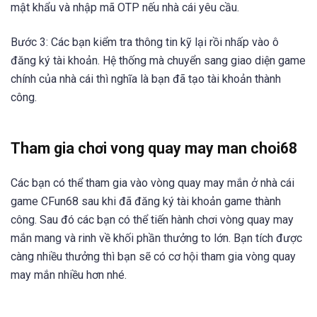
mật khẩu và nhập mã OTP nếu nhà cái yêu cầu.
Bước 3: Các bạn kiểm tra thông tin kỹ lại rồi nhấp vào ô
đăng ký tài khoản. Hệ thống mà chuyển sang giao diện game
chính của nhà cái thì nghĩa là bạn đã tạo tài khoản thành
công.
Tham gia chơi vong quay may man choi68
Các bạn có thể tham gia vào vòng quay may mắn ở nhà cái
game CFun68 sau khi đã đăng ký tài khoản game thành
công. Sau đó các bạn có thể tiến hành chơi vòng quay may
mắn mang và rinh về khối phần thưởng to lớn. Bạn tích được
càng nhiều thưởng thì bạn sẽ có cơ hội tham gia vòng quay
may mắn nhiều hơn nhé.