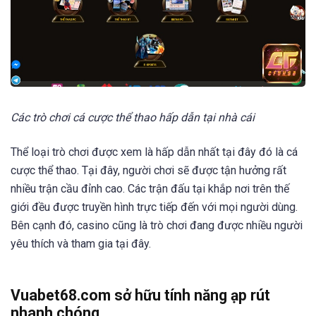
Các trò chơi cá cược thể thao hấp dẫn tại nhà cái
Thể loại trò chơi được xem là hấp dẫn nhất tại đây đó là cá
cược thể thao. Tại đây, người chơi sẽ được tận hưởng rất
nhiều trận cầu đỉnh cao. Các trận đấu tại khắp nơi trên thế
giới đều được truyền hình trực tiếp đến với mọi người dùng.
Bên cạnh đó, casino cũng là trò chơi đang được nhiều người
yêu thích và tham gia tại đây.
Vuabet68.com sở hữu tính năng ạp rút
nhanh chóng