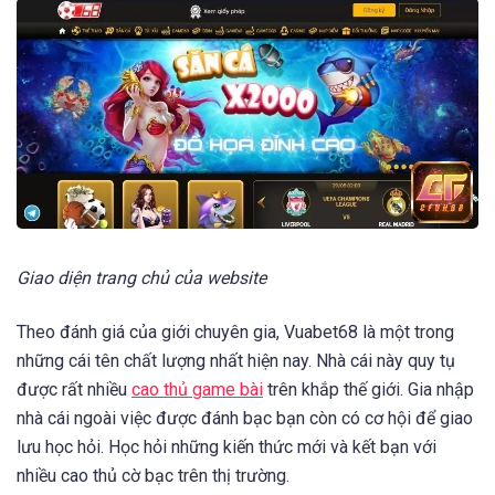
Giao diện trang chủ của website
Theo đánh giá của giới chuyên gia, Vuabet68 là một trong
những cái tên chất lượng nhất hiện nay. Nhà cái này quy tụ
được rất nhiều
cao thủ game bài
trên khắp thế giới. Gia nhập
nhà cái ngoài việc được đánh bạc bạn còn có cơ hội để giao
lưu học hỏi. Học hỏi những kiến thức mới và kết bạn với
nhiều cao thủ cờ bạc trên thị trường.