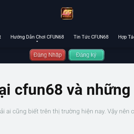
t
Hướng Dẫn Chơi CFUN68
Tin Tức CFUN68
Hợp Tác
tại cfun68 và những
ải ai cũng biết trên thị trường hiện nay. Vậy nê