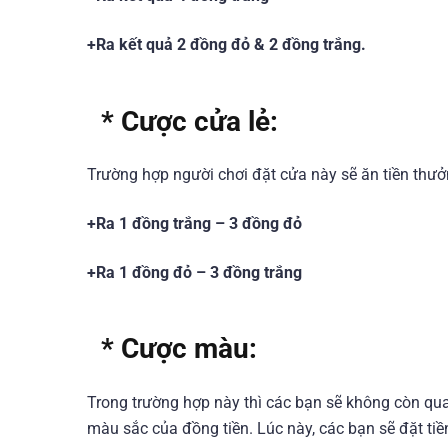
+Ra kết quả 2 đồng đỏ & 2 đồng trắng.
* Cược cửa lẻ:
Trường hợp người chơi đặt cửa này sẽ ăn tiền thưở
+Ra 1 đồng trắng – 3 đồng đỏ
+Ra 1 đồng đỏ – 3 đồng trắng
* Cược màu:
Trong trường hợp này thì các bạn sẽ không còn qua
màu sắc của đồng tiền. Lúc này, các bạn sẽ đặt tiền