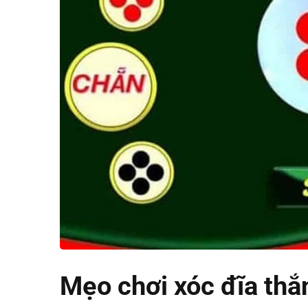
Mẹo chơi xóc đĩa thắ