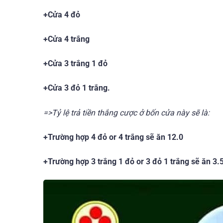
+Cửa 4 đỏ
+Cửa 4 trắng
+Cửa 3 trắng 1 đỏ
+Cửa 3 đỏ 1 trắng.
=>Tỷ lệ trả tiền thắng cược ở bốn cửa này sẽ là:
+Trường hợp 4 đỏ or 4 trắng sẽ ăn 12.0
+Trường hợp 3 trắng 1 đỏ or 3 đỏ 1 trắng sẽ ăn 3.5