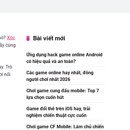
Bài viết mới
sao?
Xóc
Hãy cùng
Ứng dụng hack game online Android
có hiệu quả và an toàn?
ày. Trò
Các game online hay nhất, đông
ơi nổi
người chơi nhất 2026
Chơi game cung đấu mobile: Top 7
lựa chọn cuốn hút
Game đổi thẻ trên iOS hay, trải
nghiệm chiến thuật cực cuốn
Chơi game CF Mobile: Làm chủ chiến