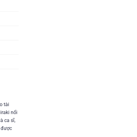
o tài
iraki nổi
à ca sĩ,
h được