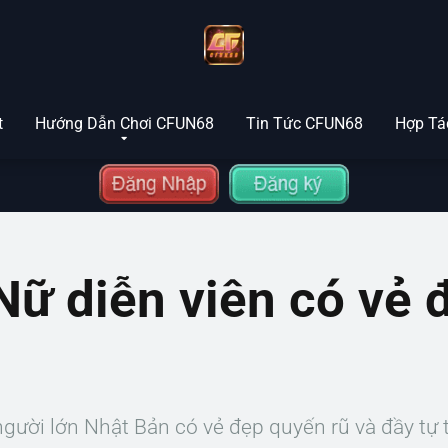
t
Hướng Dẫn Chơi CFUN68
Tin Tức CFUN68
Hợp Tác
Nữ diễn viên có vẻ 
người lớn Nhật Bản có vẻ đẹp quyến rũ và đầy tự t