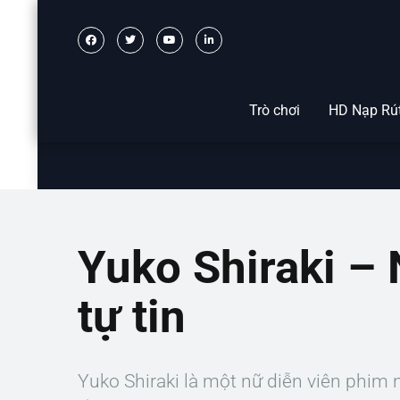
Trò chơi
HD Nạp Rú
Yuko Shiraki – 
tự tin
Yuko Shiraki là một nữ diễn viên phim 