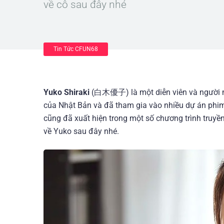
về cô sau đây nhé
Tin Tức CFUN68
Yuko Shiraki
(白木優子) là một diễn viên và người mẫ
của Nhật Bản và đã tham gia vào nhiều dự án phim 
cũng đã xuất hiện trong một số chương trình truyền 
về Yuko sau đây nhé.