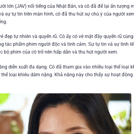
ười lớn (JAV) nổi tiếng của Nhật Bản, và cô đã để lại ấn tượng
à sự tự tin trên màn hình, cô đã thu hút sự chú ý của người xem
ếng.
vẻ đẹp tự nhiên và quyến rũ. Cô ấy có vẻ mặt đầy quyến rũ cùng
g tác phẩm phim người độc và tinh cảm. Sự tự tin và sự tinh tế
c bộ phim của cô trở nên hấp dẫn và thu hút người xem.
ăng diễn xuất đa dạng. Cô đã tham gia vào nhiều loại thể loại 
 thể loại khiêu dâm nặng. Khả năng này cho thấy sự hoạt động