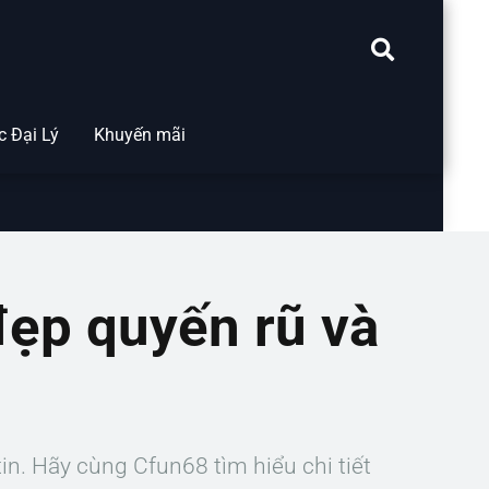
 Đại Lý
Khuyến mãi
đẹp quyến rũ và
in. Hãy cùng Cfun68 tìm hiểu chi tiết