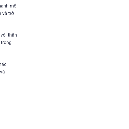
 mạnh mẽ
 và trở
 với thân
 trong
khác
 và