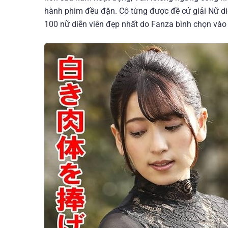
hành phim đều đặn. Cô từng được đề cử giải Nữ d
100 nữ diễn viên đẹp nhất do Fanza bình chọn và