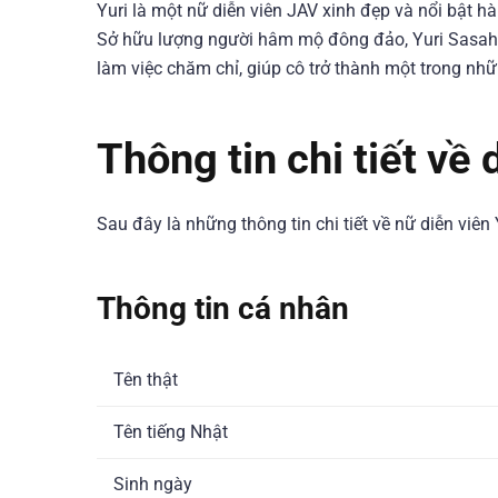
Yuri là một nữ diễn viên JAV xinh đẹp và nổi bật 
Sở hữu lượng người hâm mộ đông đảo, Yuri Sasahar
làm việc chăm chỉ, giúp cô trở thành một trong nh
Thông tin chi tiết về
Sau đây là những thông tin chi tiết về nữ diễn viên
Thông tin cá nhân
Tên thật
Tên tiếng Nhật
Sinh ngày