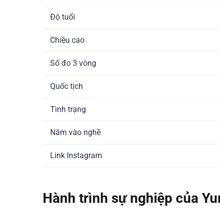
Độ tuổi
Chiều cao
Số đo 3 vòng
Quốc tịch
Tình trạng
Năm vào nghề
Link Instagram
Hành trình sự nghiệp của Yu