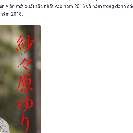
iễn viên mới xuất sắc nhất vào năm 2016 và nằm trong danh sá
o năm 2018.