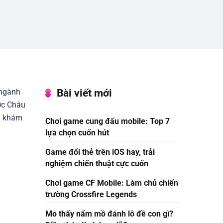
Bài viết mới
 ngành
ước Châu
8
khám
Chơi game cung đấu mobile: Top 7
lựa chọn cuốn hút
Game đổi thẻ trên iOS hay, trải
nghiệm chiến thuật cực cuốn
Chơi game CF Mobile: Làm chủ chiến
trường Crossfire Legends
Mo thấy nấm mồ đánh lô đề con gì?