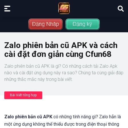
Zalo phiên bản cũ APK và cách
cài đặt đơn giản cùng Cfun68
Zalo phiên bản cũ APK là gì? Có những cách tải Zalo Apk
nào và cài đặt ứng dụng này ra sao? Chúng ta cùng giải đáp
những thắc mắc này trong bài viết.
Bài Viết tổng hợp
Zalo phiên bản cũ APK
có những tính năng gì? Zalo hẳn là
một ứng dụng không thể thiếu được trong điện thoại thông