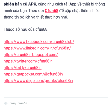
phiên bản cũ APK
,
cũng như cách tải App về thiết bị thông
minh của bạn. Theo dõi
Cfun68
để cập nhật thêm nhiều
thông tin bổ ích và thiết thực hơn nhé.
Thuộc sở hữu của cfun68:
https://www.facebook.com/cfun68.club/
https://www.linkedin.com/in/cfun68in/
https://cfun68in.blogspot.com/
https://twitter.com/cfun68in
https://bit.ly/cfun68in
https://getpocket.com/@cfun68in
https://www.diigo.com/profile/cfun68in
cfun
,
cfun68