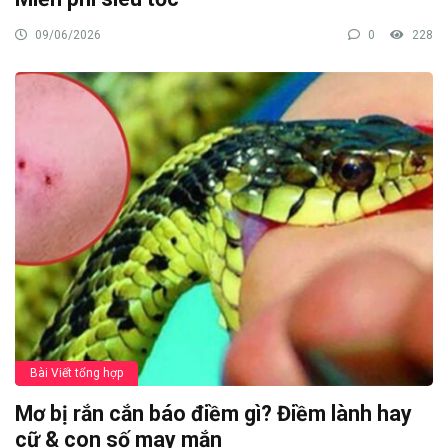
09/06/2026
0
228
Bài Viết tổng hợp
Mơ bị rắn cắn báo điềm gì? Điềm lành hay
cữ & con số may mắn