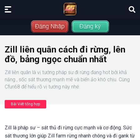
Zill liên quân cách đi rừng, lên
đồ, bảng ngọc chuẩn nhất
Zill liên quân là vị tướng pháp sư đi rừng đang hot bởi khả
năng , sốc sát thương mạnh mẽ và biến ảo khó chịu. Cùng
Cfun68 để hiểu rõ vị tướng này nhé.
Bài Viết tổng hợp
Zill là pháp sư – sát thủ đi rừng cực mạnh và cơ động. Sức
sát thương lớn giúp Zill farm rừng nhanh chóng và đi gank từ