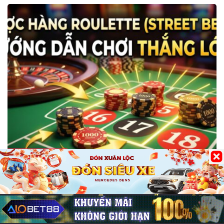
Bài Viết tổng hợp
Cược hàng Roulette (Street Bet) là gì?
Cách chơi thắng lớn
29/05/2026
0
248