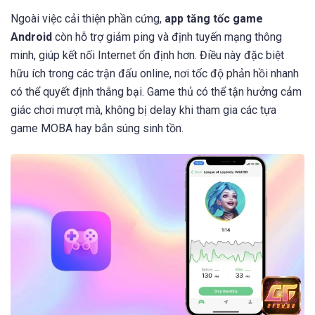
Ngoài việc cải thiện phần cứng,
app tăng tốc game
Android
còn hỗ trợ giảm ping và định tuyến mạng thông
minh, giúp kết nối Internet ổn định hơn. Điều này đặc biệt
hữu ích trong các trận đấu online, nơi tốc độ phản hồi nhanh
có thể quyết định thắng bại. Game thủ có thể tận hưởng cảm
giác chơi mượt mà, không bị delay khi tham gia các tựa
game MOBA hay bắn súng sinh tồn.