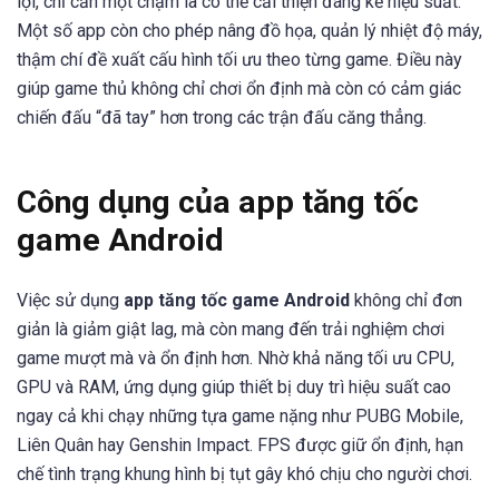
lợi, chỉ cần một chạm là có thể cải thiện đáng kể hiệu suất.
Một số app còn cho phép nâng đồ họa, quản lý nhiệt độ máy,
thậm chí đề xuất cấu hình tối ưu theo từng game. Điều này
giúp game thủ không chỉ chơi ổn định mà còn có cảm giác
chiến đấu “đã tay” hơn trong các trận đấu căng thẳng.
Công dụng của app tăng tốc
game Android
Việc sử dụng
app tăng tốc game Android
không chỉ đơn
giản là giảm giật lag, mà còn mang đến trải nghiệm chơi
game mượt mà và ổn định hơn. Nhờ khả năng tối ưu CPU,
GPU và RAM, ứng dụng giúp thiết bị duy trì hiệu suất cao
ngay cả khi chạy những tựa game nặng như PUBG Mobile,
Liên Quân hay Genshin Impact. FPS được giữ ổn định, hạn
chế tình trạng khung hình bị tụt gây khó chịu cho người chơi.