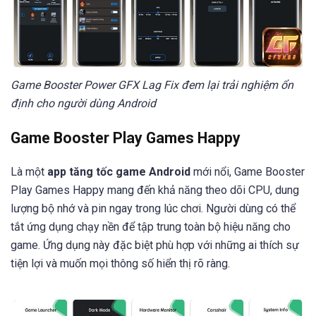
Game Booster Power GFX Lag Fix đem lại trải nghiệm ổn
định cho người dùng Android
Game Booster Play Games Happy
Là một
app tăng tốc game Android
mới nổi, Game Booster
Play Games Happy mang đến khả năng theo dõi CPU, dung
lượng bộ nhớ và pin ngay trong lúc chơi. Người dùng có thể
tắt ứng dụng chạy nền để tập trung toàn bộ hiệu năng cho
game. Ứng dụng này đặc biệt phù hợp với những ai thích sự
tiện lợi và muốn mọi thông số hiển thị rõ ràng.