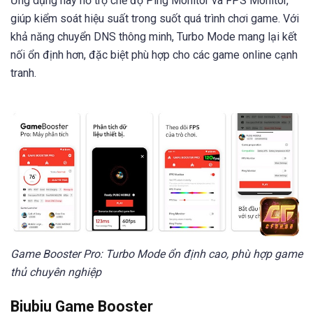
Ứng dụng này hỗ trợ chế độ Ping Monitor và FPS Monitor,
giúp kiểm soát hiệu suất trong suốt quá trình chơi game. Với
khả năng chuyển DNS thông minh, Turbo Mode mang lại kết
nối ổn định hơn, đặc biệt phù hợp cho các game online cạnh
tranh.
Game Booster Pro: Turbo Mode ổn định cao, phù hợp game
thủ chuyên nghiệp
Biubiu Game Booster