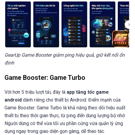
GearUp Game Booster giảm ping hiệu quả, giữ kết nối ổn
định
Game Booster: Game Turbo
Với hơn 5 triệu lượt tải, đây là
app tăng tốc game
android
dành riêng cho thiết bị Android. Điểm mạnh của
Game Booster: Game Turbo là khả năng theo dõi hiệu suất
thiết bị theo thời gian thực, từ ping đến dung lượng bộ nhớ.
Người dùng có thể vừa tối ưu phần cứng vừa quản lý ứng
dụng ngay trong giao diện gọn gàng, dễ thao tác.