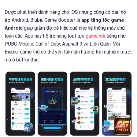
Được phát triển dành riêng cho iOS nhưng cũng có bản hỗ
trợ Android, Biubiu Game Booster là
app tăng tốc game
Android
giúp giảm độ trễ hiệu quả nhờ hệ thống máy chủ
toàn cầu. App này hỗ trợ hàng loạt tựa
game nổ
i tiếng như
PUBG Mobile, Call of Duty, Asphalt 9 và Liên Quân. Với
Biubiu, game thủ có thể yên tâm tận hưởng trải nghiệm mượt
mà ở bất kỳ đâu.