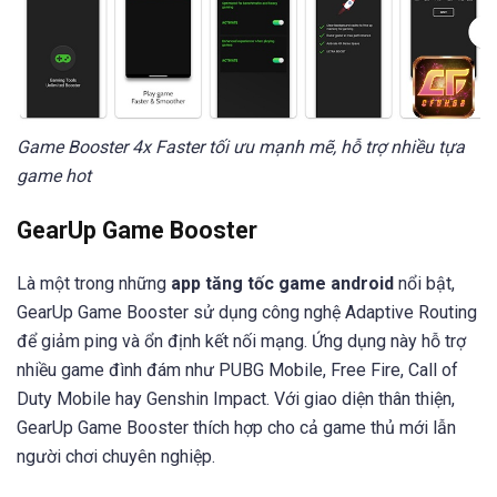
Game Booster 4x Faster tối ưu mạnh mẽ, hỗ trợ nhiều tựa
game hot
GearUp Game Booster
Là một trong những
app tăng tốc game android
nổi bật,
GearUp Game Booster sử dụng công nghệ Adaptive Routing
để giảm ping và ổn định kết nối mạng. Ứng dụng này hỗ trợ
nhiều game đình đám như PUBG Mobile, Free Fire, Call of
Duty Mobile hay Genshin Impact. Với giao diện thân thiện,
GearUp Game Booster thích hợp cho cả game thủ mới lẫn
người chơi chuyên nghiệp.