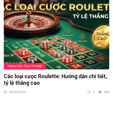
Hướng Dẫn Chơi CFUN68
Các loại cược Roulette: Hướng dẫn chi tiết,
tỷ lệ thắng cao
18/05/2026
0
288