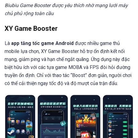
Biubiu Game Booster được yêu thích nhờ mạng lưới máy
chủ phủ rộng toàn cầu
XY Game Booster
Là
app tăng tốc game Android
được nhiều game thủ
mobile lựa chọn, XY Game Booster hỗ trợ ổn định kết nối
mạng, giảm ping và hạn chế ngắt quãng. Ứng dụng này đặc
biệt hữu ích với các tựa game MOBA và FPS đòi hỏi đường
truyền ổn định. Chỉ với thao tác “Boost” đơn giản, người chơi
có thể cải thiện ngay tốc độ và độ mượt của trận đấu.