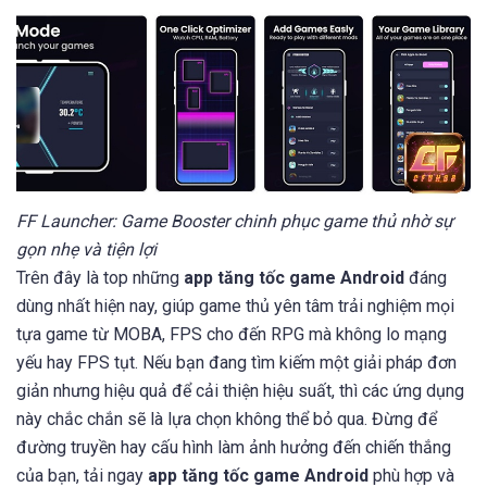
FF Launcher: Game Booster chinh phục game thủ nhờ sự
gọn nhẹ và tiện lợi
Trên đây là top những
app tăng tốc game Android
đáng
dùng nhất hiện nay, giúp game thủ yên tâm trải nghiệm mọi
tựa game từ MOBA, FPS cho đến RPG mà không lo mạng
yếu hay FPS tụt. Nếu bạn đang tìm kiếm một giải pháp đơn
giản nhưng hiệu quả để cải thiện hiệu suất, thì các ứng dụng
này chắc chắn sẽ là lựa chọn không thể bỏ qua. Đừng để
đường truyền hay cấu hình làm ảnh hưởng đến chiến thắng
của bạn, tải ngay
app tăng tốc game Android
phù hợp và