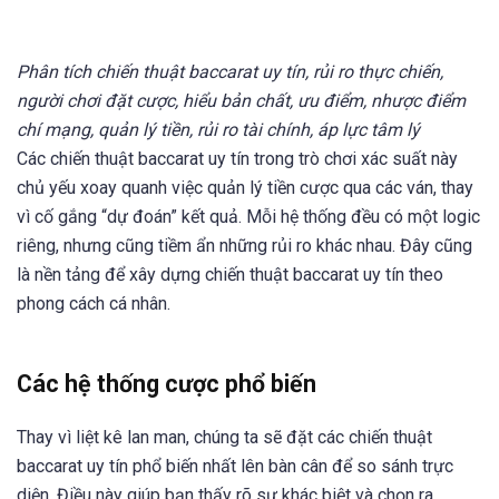
Phân tích chiến thuật baccarat uy tín, rủi ro thực chiến,
người chơi đặt cược, hiểu bản chất, ưu điểm, nhược điểm
chí mạng, quản lý tiền, rủi ro tài chính, áp lực tâm lý
Các chiến thuật baccarat uy tín trong trò chơi xác suất này
chủ yếu xoay quanh việc quản lý tiền cược qua các ván, thay
vì cố gắng “dự đoán” kết quả. Mỗi hệ thống đều có một logic
riêng, nhưng cũng tiềm ẩn những rủi ro khác nhau. Đây cũng
là nền tảng để xây dựng chiến thuật baccarat uy tín theo
phong cách cá nhân.
Các hệ thống cược phổ biến