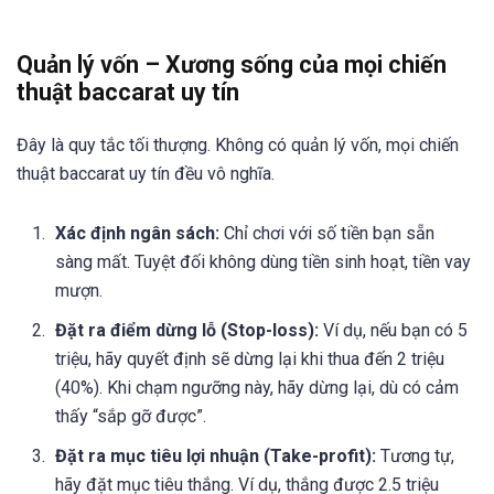
có thể gãy bất cứ lúc nào. Họ không “bẻ cầu” (cược ngược
lại), một cách mù quáng vì điều đó đi ngược lại xu hướng
đang diễn ra.
Quản lý vốn – Xương sống của mọi chiến
thuật baccarat uy tín
Đây là quy tắc tối thượng. Không có quản lý vốn, mọi chiến
thuật baccarat uy tín đều vô nghĩa.
Xác định ngân sách:
Chỉ chơi với số tiền bạn sẵn
sàng mất. Tuyệt đối không dùng tiền sinh hoạt, tiền vay
mượn.
Đặt ra điểm dừng lỗ (Stop-loss):
Ví dụ, nếu bạn có 5
triệu, hãy quyết định sẽ dừng lại khi thua đến 2 triệu
(40%). Khi chạm ngưỡng này, hãy dừng lại, dù có cảm