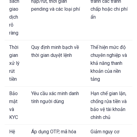
tiếng
Chính
Công khai quy định
Giúp người chơi
sách
nạp/rút, thời gian
tránh các tranh
giao
pending và các loại phí
chấp hoặc chi phí
dịch
ẩn
rõ
ràng
Thời
Quy định minh bạch về
Thể hiện mức độ
gian
thời gian duyệt lệnh
chuyên nghiệp và
xử lý
khả năng thanh
rút
khoản của nền
tiền
tảng
Bảo
Yêu cầu xác minh danh
Hạn chế gian lận,
mật
tính người dùng
chống rửa tiền và
và
bảo vệ tài khoản