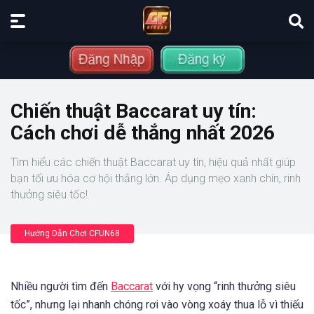
Chiến thuật Baccarat uy tín:
Cách chơi dễ thắng nhất 2026
Tìm hiểu các chiến thuật Baccarat uy tín, hiệu quả nhất giúp
bạn tối ưu hóa cơ hội thắng lớn. Áp dụng mẹo xanh chín, rinh
thưởng siêu tốc!
Hướng Dẫn Chơi CFUN68
Nhiều người tìm đến
Baccarat
với hy vọng “rinh thưởng siêu
tốc”, nhưng lại nhanh chóng rơi vào vòng xoáy thua lỗ vì thiếu