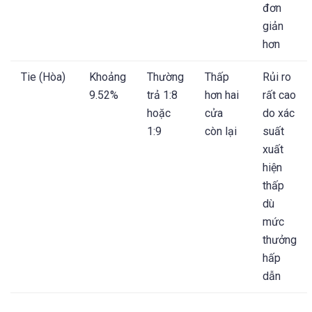
nhưng
cách
tính
đơn
giản
hơn
Tie (Hòa)
Khoảng
Thường
Thấp
Rủi ro
9.52%
trả 1:8
hơn hai
rất cao
hoặc
cửa
do xác
1:9
còn lại
suất
xuất
hiện
thấp
dù
mức
thưởng