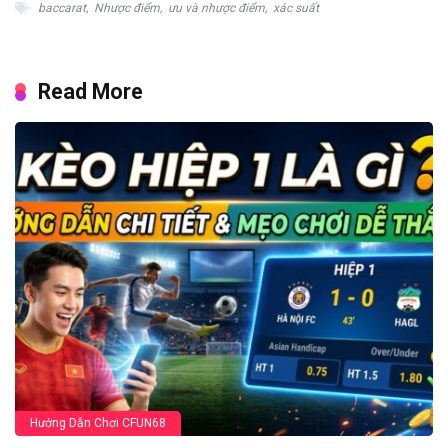
https://www.diigo.com/profile/cfun68in
baccarat
,
Nhược điểm
,
ưu và nhược điểm
,
xác suất
Read More