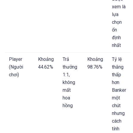
5% hoa
cao
hồng
nhất,
thường
được
xem là
lựa
chọn
ổn
định
nhất
Player
Khoảng
Trả
Khoảng
Tỷ lệ
(Người
44.62%
thưởng
98.76%
thắng
chơi)
1:1,
thấp
không
hơn
mất
Banker
hoa
một
hồng
chút