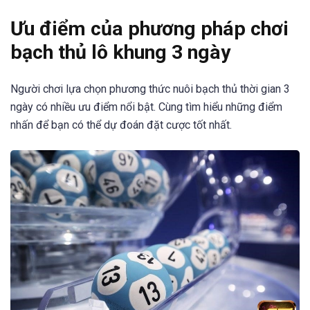
Ưu điểm của phương pháp chơi
bạch thủ lô khung 3 ngày
Người chơi lựa chọn phương thức nuôi bạch thủ thời gian 3
ngày có nhiều ưu điểm nổi bật. Cùng tìm hiểu những điểm
nhấn để bạn có thể dự đoán đặt cược tốt nhất.