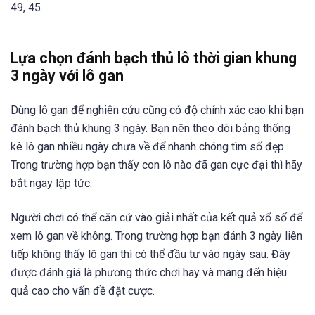
49, 45.
Lựa chọn đánh bạch thủ lô thời gian khung
3 ngày với lô gan
Dùng lô gan để nghiên cứu cũng có độ chính xác cao khi bạn
đánh bạch thủ khung 3 ngày. Bạn nên theo dõi bảng thống
kê lô gan nhiều ngày chưa về để nhanh chóng tìm số đẹp.
Trong trường hợp bạn thấy con lô nào đã gan cực đại thì hãy
bắt ngay lập tức.
Người chơi có thể căn cứ vào giải nhất của kết quả xổ số để
xem lô gan về không. Trong trường hợp bạn đánh 3 ngày liên
tiếp không thấy lô gan thì có thể đầu tư vào ngày sau. Đây
được đánh giá là phương thức chơi hay và mang đến hiệu
quả cao cho vấn đề đặt cược.