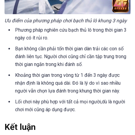
Ưu điểm của phương pháp chơi bạch thủ lô khung 3 ngày
Phương pháp nghiên cứu bạch thủ lô trong thời gian 3
ngày có ít rủi ro.
Bạn không cần phải tốn thời gian dàn trải các con số
đánh liên tục. Người chơi cũng chỉ cần tập trung trong
thời gian ngắn trong khi đánh số.
Khoảng thời gian trong vòng từ 1 đến 3 ngày được
nhận định là không quá dài. Đó là lý do vì sao nhiều
người vẫn chọn lựa đánh trong khung thời gian này.
Lối chơi này phù hợp với tất cả mọi người,dù là người
chơi mới cũng áp dụng được.
Kết luận