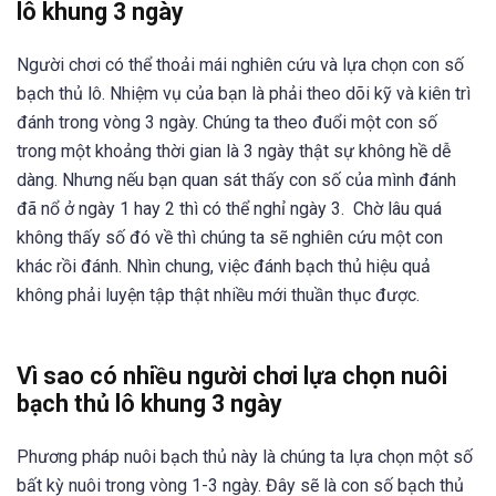
lô khung 3 ngày
Người chơi có thể thoải mái nghiên cứu và lựa chọn con số
bạch thủ lô. Nhiệm vụ của bạn là phải theo dõi kỹ và kiên trì
đánh trong vòng 3 ngày. Chúng ta theo đuổi một con số
trong một khoảng thời gian là 3 ngày thật sự không hề dễ
dàng. Nhưng nếu bạn quan sát thấy con số của mình đánh
đã nổ ở ngày 1 hay 2 thì có thể nghỉ ngày 3. Chờ lâu quá
không thấy số đó về thì chúng ta sẽ nghiên cứu một con
khác rồi đánh. Nhìn chung, việc đánh bạch thủ hiệu quả
không phải luyện tập thật nhiều mới thuần thục được.
Vì sao có nhiều người chơi lựa chọn nuôi
bạch thủ lô khung 3 ngày
Phương pháp nuôi bạch thủ này là chúng ta lựa chọn một số
bất kỳ nuôi trong vòng 1-3 ngày. Đây sẽ là con số bạch thủ