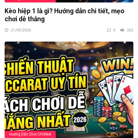
Kèo hiệp 1 là gì? Hướng dẫn chi tiết, mẹo
chơi dễ thắng
21/05/2026
0
262
Hướng Dẫn Chơi CFUN68