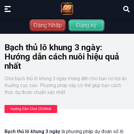
Bạch thủ lô khung 3 ngày:
Hướng dẫn cách nuôi hiệu quả
nhất
Chơi bạch thủ lô khung 3 ngày mang đến cho bạn cơ hội ăn
thưởng cực cao. Phương pháp này có thể giúp bạn cách
thức dự đoán chuẩn xác nhất.
Hướng Dẫn Chơi CFUN68
Bạch thủ lô khung 3 ngày
là phương pháp dự đoán số lô