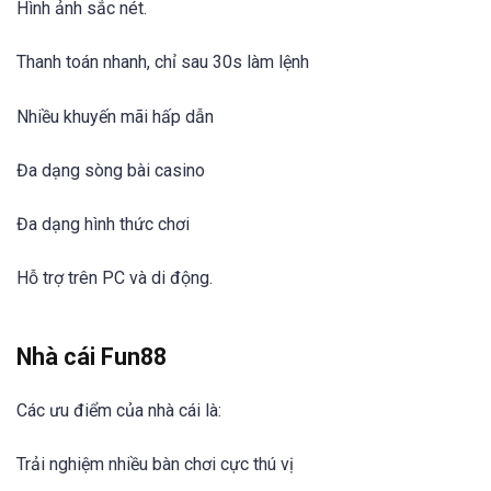
Hình ảnh sắc nét.
Thanh toán nhanh, chỉ sau 30s làm lệnh
Nhiều khuyến mãi hấp dẫn
Đa dạng sòng bài casino
Đa dạng hình thức chơi
Hỗ trợ trên PC và di động.
Nhà cái Fun88
Các ưu điểm của nhà cái là:
Trải nghiệm nhiều bàn chơi cực thú vị