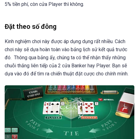
5% tiền phí, còn cửa Player thì không.
Đặt theo số đông
Kinh nghiệm chơi này được áp dụng dụng rất nhiều. Cách
chơi này sẽ dựa hoàn toàn vào bảng lịch sử kết quả trước
đó. Thông qua bảng ấy, chúng ta có thể nhận thấy những
chuỗi thắng liên tiếp của 2 cửa Banker hay Player. Bạn sẽ
dựa vào đó để tìm ra chiến thuật đặt cược cho chính mình.