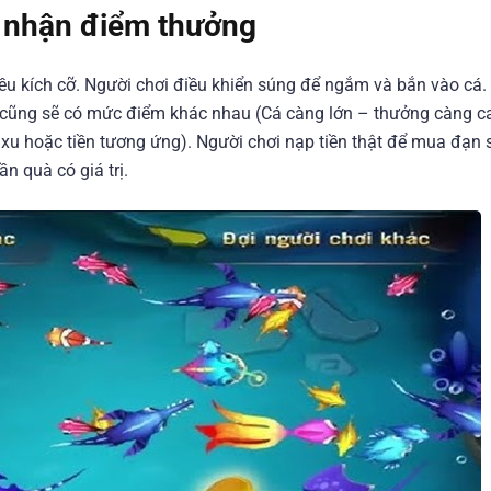
để nhận điểm thưởng
iều kích cỡ. Người chơi điều khiển súng để ngắm và bắn vào cá. 
o cũng sẽ có mức điểm khác nhau (Cá càng lớn – thưởng càng c
m xu hoặc tiền tương ứng). Người chơi nạp tiền thật để mua đạn
n quà có giá trị.