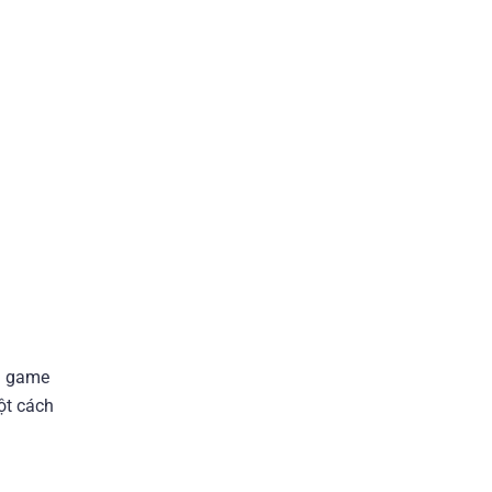
ữa game
ột cách