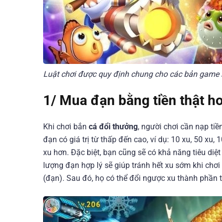
Luật chơi được quy định chung cho các bản game 
1/ Mua đạn bằng tiền thật h
Khi chơi bắn
cá đổi thưởng
, người chơi cần nạp ti
đạn có giá trị từ thấp đến cao, ví dụ: 10 xu, 50 xu
xu hơn. Đặc biệt, bạn cũng sẽ có khả năng tiêu diệt
lượng đạn hợp lý sẽ giúp tránh hết xu sớm khi chơi
(đạn). Sau đó, họ có thể đổi ngược xu thành phần t