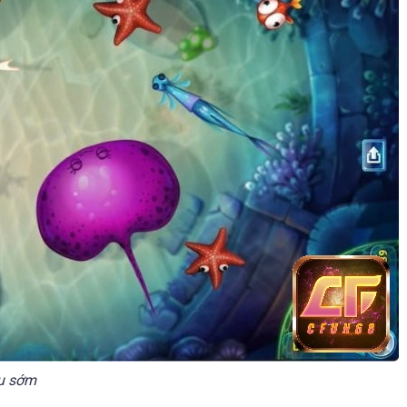
xu sớm