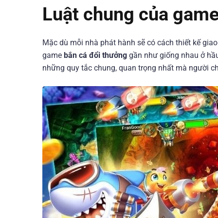
Luật chung của game
Mặc dù mỗi nhà phát hành sẽ có cách thiết kế giao
game
bắn cá đổi thưởng
gần như giống nhau ở hầu 
những quy tắc chung, quan trọng nhất mà người chơ