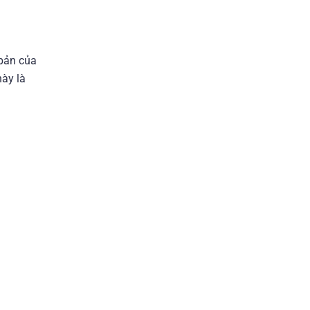
 bản của
này là