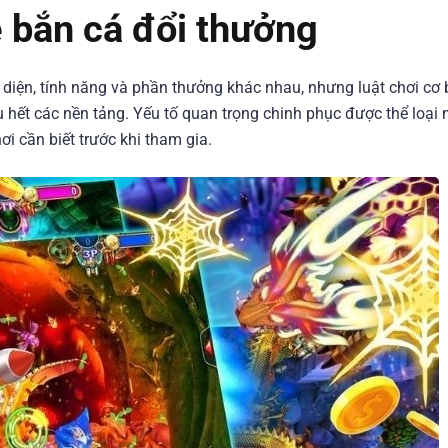
 bắn cá đổi thưởng
 diện, tính năng và phần thưởng khác nhau, nhưng luật chơi cơ
hết các nền tảng. Yếu tố quan trọng chinh phục được thể loại 
i cần biết trước khi tham gia.