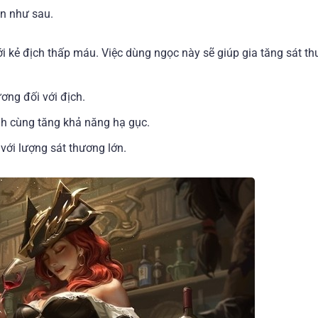
ần như sau.
i kẻ địch thấp máu. Việc dùng ngọc này sẽ giúp gia tăng sát t
ơng đối với địch.
nh cùng tăng khả năng hạ gục.
với lượng sát thương lớn.