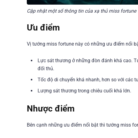
Cập nhật một số thông tin của xạ thủ miss fortune
Ưu điểm
Vị tướng miss fortune này có những ưu điểm nổi bậ
Lực sát thương ở những đòn đánh khá cao. Tướ
đối thủ.
Tốc độ di chuyển khá nhanh, hơn so với các 
Lượng sát thương trong chiêu cuối khá lớn.
Nhược điểm
Bên cạnh những ưu điểm nổi bật thì tướng miss fo