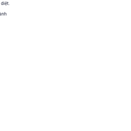
 diệt.
hành