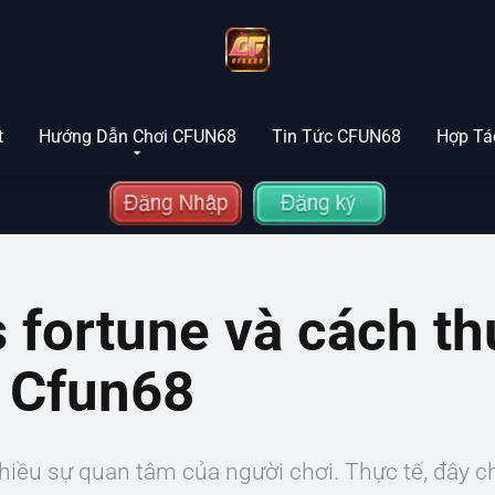
t
Hướng Dẫn Chơi CFUN68
Tin Tức CFUN68
Hợp Tác
 fortune và cách th
 Cfun68
iều sự quan tâm của người chơi. Thực tế, đây chí