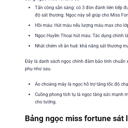
Tấn công sẵn sàng: có 3 đòn đánh liên tiếp đư
độ sát thương. Ngọc này sẽ giúp cho Miss For
Hồi máu: Hút máu nếu lượng máu max cho lớ
Ngọc Huyền Thoại hút máu: Tác dụng chính l
Nhát chém về ân huệ: khả năng sát thương m
Đây là danh sách ngọc chính đảm bảo tính chuẩn x
phụ như sau.
Áo choàng mây là ngọc hỗ trợ tăng tốc độ ch
Cuồng phong tích tụ là ngọc tăng sức mạnh m
cho tướng.
Bảng ngọc miss fortune sát 