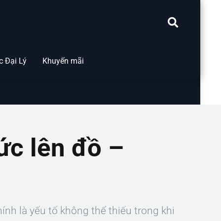
 Đại Lý
Khuyến mãi
ức lên đồ –
nh là yếu tố không thể thiếu trong khi