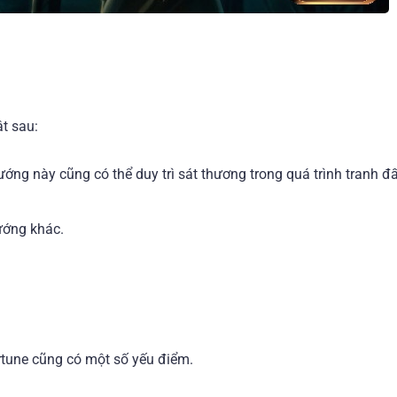
t sau:
ng này cũng có thể duy trì sát thương trong quá trình tranh đấ
tướng khác.
rtune cũng có một số yếu điểm.