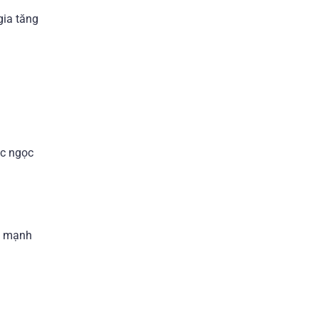
gia tăng
ác ngọc
c mạnh