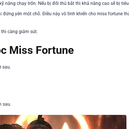
năng chạy trốn. Nếu bị đối thủ bắt thì khả năng cao sẽ bị tiêu
i đứng yên một chỗ. Điều này vô tình khiến cho miss fortune t
 thì càng giảm sút.
ọc Miss Fortune
 sau.
n sau.