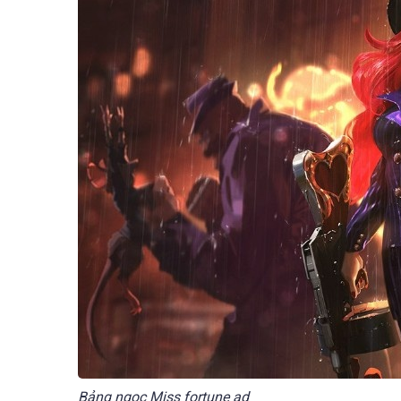
Bảng ngọc Miss fortune ad