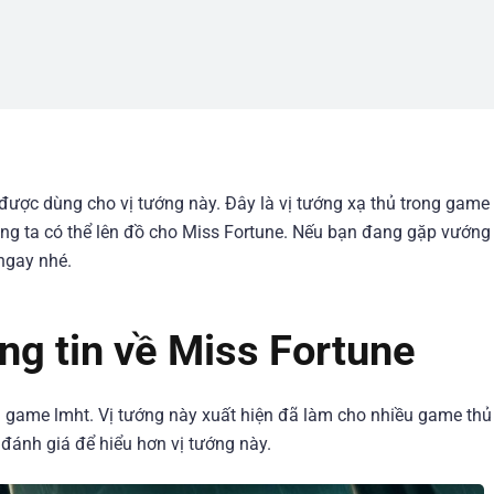
ược dùng cho vị tướng này. Đây là vị tướng xạ thủ trong game 
ng ta có thể lên đồ cho Miss Fortune. Nếu bạn đang gặp vướn
ngay nhé.
g tin về Miss Fortune
ng game lmht. Vị tướng này xuất hiện đã làm cho nhiều game th
n đánh giá để hiểu hơn vị tướng này.