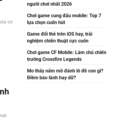
người chơi nhất 2026
Chơi game cung đấu mobile: Top 7
hóa cơ
lựa chọn cuốn hút
Game đổi thẻ trên iOS hay, trải
nghiệm chiến thuật cực cuốn
Chơi game CF Mobile: Làm chủ chiến
trường Crossfire Legends
Mo thấy nấm mồ đánh lô đề con gì?
Điềm báo lành hay dữ?
ình
loại