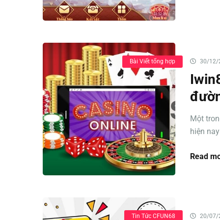
Bài Viết tổng hợp
30/12/
Iwin
đườn
Một tron
hiện nay 
Read mo
Tin Tức CFUN68
20/07/