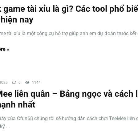
 game tài xỉu là gì? Các tool phổ bi
 hiện nay
e tài xỉu là một công cụ hỗ trợ giúp anh em dự đoán trước kết q
re »
2025
0
1144
ee liên quân – Bảng ngọc và cách 
ạnh nhất
 này của Cfun68 chúng tôi sẽ hướng dẫn cách chơi TeeMee liên
ỹ ...