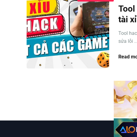
Tool
tài 
Tool hac
sửa lỗi ..
Read mo
1