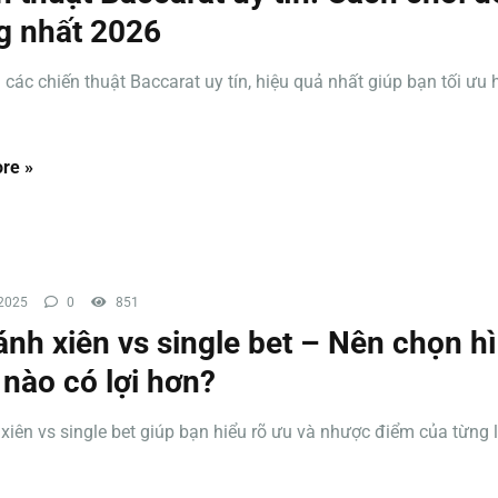
g nhất 2026
 các chiến thuật Baccarat uy tín, hiệu quả nhất giúp bạn tối ưu 
re »
2025
0
851
ánh xiên vs single bet – Nên chọn h
 nào có lợi hơn?
xiên vs single bet giúp bạn hiểu rõ ưu và nhược điểm của từng 