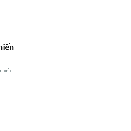
hiến
 chiến