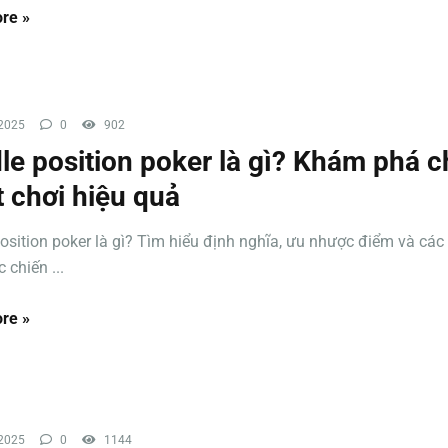
re »
2025
0
902
le position poker là gì? Khám phá c
t chơi hiệu quả
osition poker là gì? Tìm hiểu định nghĩa, ưu nhược điểm và các
 chiến ...
re »
2025
0
1144