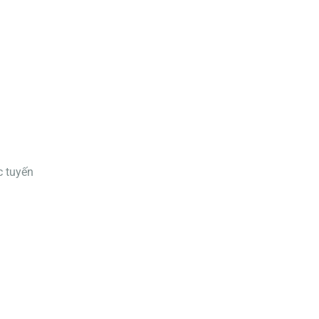
c tuyến