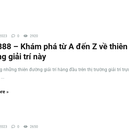
2023
0
2920
888 – Khám phá từ A đến Z về thiên
g giải trí này
g những thiên đường giải trí hàng đầu trên thị trường giải trí trự
...
re »
2023
0
2650