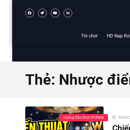
Trò chơi
HD Nạp Rú
Thẻ:
Nhược đi
Hướng Dẫn Chơi CFUN68
20/05/
Chiế