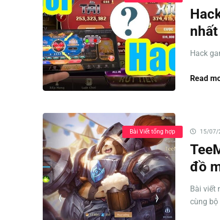
Hack
nhất
Hack gam
Read mo
Bài Viết tổng hợp
15/07/
TeeM
đồ m
Bài viết
cùng bộ k