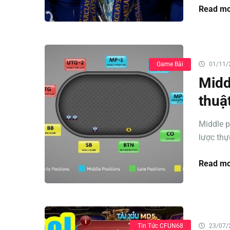
Read mo
Game Bài
01/11/
Midd
thuậ
Middle p
lược thực
Read mo
Tin Tức CFUN68
23/07/