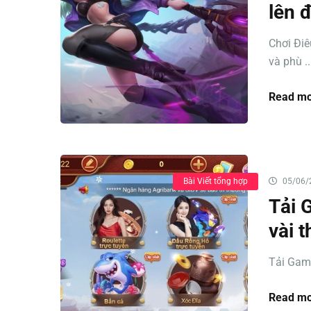
lên 
Chơi Điê
và phù ..
Read mo
Bài Viết tổng hợp
05/06/
Tải 
vài 
Tải Game
Read mo