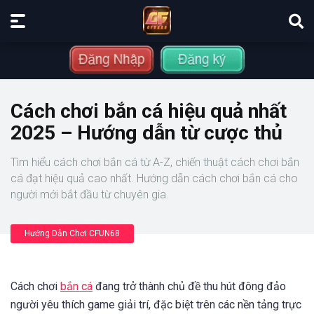
Cách chơi bắn cá hiệu quả nhất
2025 – Hướng dẫn từ cược thủ
Tìm hiểu cách chơi bắn cá từ A-Z, chiến thuật cách chơi bắn
cá đạt hiệu quả cao nhất. Hướng dẫn cách chơi bắn cá cho
người mới bắt đầu từ chuyên gia.
Hướng Dẫn Chơi CFUN68
Cách chơi
bắn cá
đang trở thành chủ đề thu hút đông đảo
người yêu thích game giải trí, đặc biệt trên các nền tảng trực