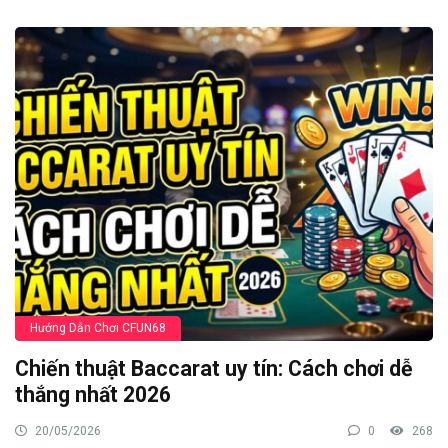
Hướng Dẫn Chơi CFUN68
Chiến thuật Baccarat uy tín: Cách chơi dễ
thắng nhất 2026
20/05/2026
0
268