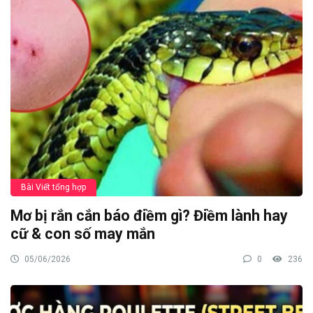
Bài Viết tổng hợp
Mơ bị rắn cắn báo điềm gì? Điềm lành hay
cữ & con số may mắn
05/06/2026
0
236