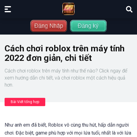
Cách chơi roblox trên máy tính
2022 đơn giản, chi tiết
Cách chơi roblox trên máy tính như thế nào? Click ngay để
xem hướng dẫn chi tiết, và chơi roblox một cách hiệu quả
hơn.
Bài Viết tổng hợp
Như anh em đã biết, Roblox vô cùng thu hút, hấp dẫn người
chơi. Đặc biệt, game phù hợp với mọi lứa tuổi, nhất là với lứa