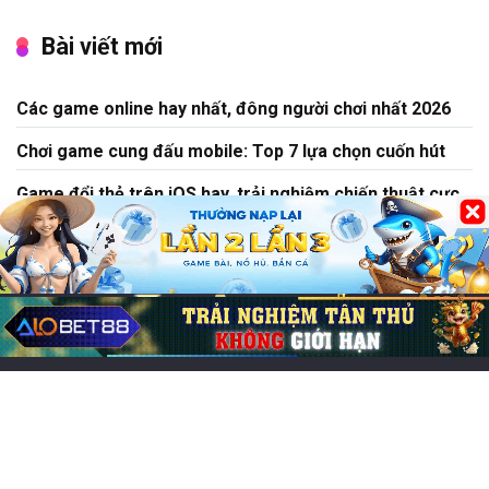
Bài viết mới
Các game online hay nhất, đông người chơi nhất 2026
Chơi game cung đấu mobile: Top 7 lựa chọn cuốn hút
Game đổi thẻ trên iOS hay, trải nghiệm chiến thuật cực
cuốn
Chơi game CF Mobile: Làm chủ chiến trường Crossfire
Legends
Mo thấy nấm mồ đánh lô đề con gì? Điềm báo lành hay
dữ?