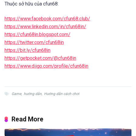
Thuộc sở hữu của cfun68:
https://www.facebook.com/cfun68.club/
https://www.linkedin.com/in/cfun68in/
https://cfun68in.blogspot.com/
https://twitter.com/cfun68in
https://bit.ly/cfun68in
https://getpocket.com/@cfun68in
https://www.diigo.com/profile/cfun68in
Game
,
hướng dẫn
,
Hướng dẫn cách chơi
Read More