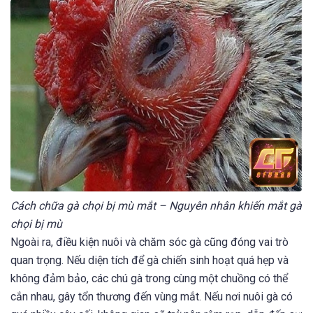
Cách chữa gà chọi bị mù mắt – Nguyên nhân khiến mắt gà
chọi bị mù
Ngoài ra, điều kiện nuôi và chăm sóc gà cũng đóng vai trò
quan trọng. Nếu diện tích để gà chiến sinh hoạt quá hẹp và
không đảm bảo, các chú gà trong cùng một chuồng có thể
cắn nhau, gây tổn thương đến vùng mắt. Nếu nơi nuôi gà có