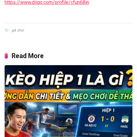
https://www.diigo.com/profile/cfun68in
gà chọi
Read More