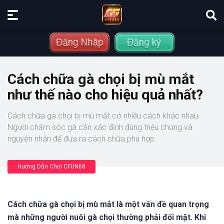
Cách chữa gà chọi bị mù mắt
như thế nào cho hiệu quả nhất?
Cách chữa gà chọi bị mù mắt có nhiều cách khác nhau.
Người chăm sóc gà cần xác định đúng triệu chứng và
nguyên nhân để đưa ra cách chữa phù hợp.
Hướng Dẫn Chơi CFUN68
Cách chữa gà chọi bị mù mắt là một vấn đề quan trọng
mà những người nuôi gà chọi thường phải đối mặt. Khi