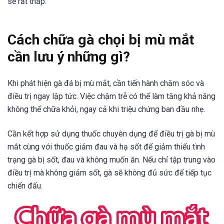
sẽ rất thấp.
Cách chữa gà chọi bị mù mắt
cần lưu ý những gì?
Khi phát hiện gà đá bị mù mắt, cần tiến hành chăm sóc và
điều trị ngay lập tức. Việc chậm trễ có thể làm tăng khả năng
không thể chữa khỏi, ngay cả khi triệu chứng ban đầu nhẹ.
Cần kết hợp sử dụng thuốc chuyên dụng để điều trị gà bị mù
mắt cùng với thuốc giảm đau và hạ sốt để giảm thiểu tình
trạng gà bị sốt, đau và không muốn ăn. Nếu chỉ tập trung vào
điều trị mà không giảm sốt, gà sẽ không đủ sức để tiếp tục
chiến đấu.