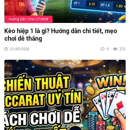
Hướng Dẫn Chơi CFUN68
Kèo hiệp 1 là gì? Hướng dẫn chi tiết, mẹo
chơi dễ thắng
21/05/2026
0
272