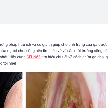
ơng pháp hữu ích và có giá trị giúp cho tình trạng của gà được
chữa người chơi cũng nên tìm hiểu về về các môi trường sống củ
 nhất. Hãy cùng
CFUN68
tìm hiểu chi tiết về cách chữa gà chọi 
g tôi nhé!