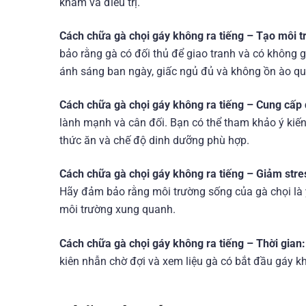
khám và điều trị.
Cách chữa gà chọi gáy không ra tiếng – Tạo môi t
bảo rằng gà có đối thủ để giao tranh và có không g
ánh sáng ban ngày, giấc ngủ đủ và không ồn ào qu
Cách chữa gà chọi gáy không ra tiếng – Cung cấp 
lành mạnh và cân đối. Bạn có thể tham khảo ý kiến 
thức ăn và chế độ dinh dưỡng phù hợp.
Cách chữa gà chọi gáy không ra tiếng – Giảm stre
Hãy đảm bảo rằng môi trường sống của gà chọi là yê
môi trường xung quanh.
Cách chữa gà chọi gáy không ra tiếng – Thời gian
kiên nhẫn chờ đợi và xem liệu gà có bắt đầu gáy k