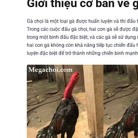
Giới thiệu cơ bản về 
Gà chọi là một loại gà được huấn luyện và thi đấu 
Trong các cuộc đấu gà chọi, hai con gà sẽ được đặ
trong một bình đấu đặc biệt, và các gà sẽ sử dụng
hai con gà không còn khả năng tiếp tục chiến đấu 
luyện đặc biệt để trở thành những chiến binh mạn