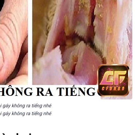
i gáy không ra tiếng nhé
i gáy không ra tiếng nhé