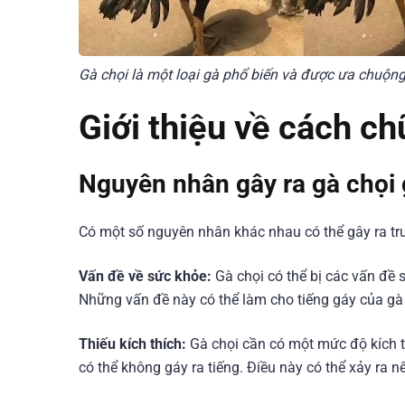
Gà chọi là một loại gà phổ biến và được ưa chuộng
Giới thiệu về cách ch
Nguyên nhân gây ra gà chọi 
Có một số nguyên nhân khác nhau có thể gây ra trư
Vấn đề về sức khỏe:
Gà chọi có thể bị các vấn đề
Những vấn đề này có thể làm cho tiếng gáy của gà 
Thiếu kích thích:
Gà chọi cần có một mức độ kích th
có thể không gáy ra tiếng. Điều này có thể xảy ra n