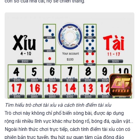
con số của nhà cái, họ sẽ chiến thắng.
Tìm hiểu trò chơi tài xỉu và cách tính điểm tài xỉu
Trò chơi này không chỉ phổ biến sòng bài, được áp dụng
rộng rãi nhiều lĩnh vực khác như bóng rổ, bóng đá, quần vật…
Ngoài hình thức chơi trực tiếp, cách tính điểm tài xỉu còn có
phiên bản trực tuyến, thu hút sự quan tâm của đông đảo