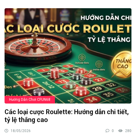
Hướng Dẫn Chơi CFUN68
Các loại cược Roulette: Hướng dẫn chi tiết,
tỷ lệ thắng cao
18/05/2026
0
280