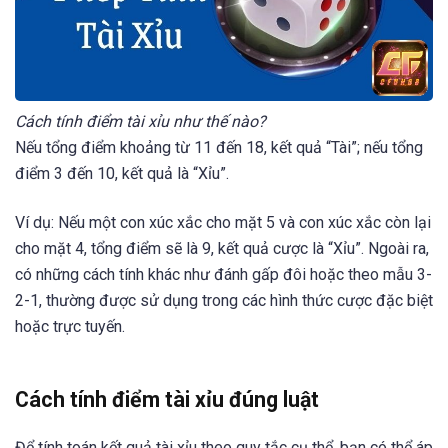
Cách tính điểm tài xỉu như thế nào?
Nếu tổng điểm khoảng từ 11 đến 18, kết quả “Tài”; nếu tổng
điểm 3 đến 10, kết quả là “Xỉu”.
Ví dụ: Nếu một con xúc xắc cho mặt 5 và con xúc xắc còn lại
cho mặt 4, tổng điểm sẽ là 9, kết quả cược là “Xỉu”. Ngoài ra,
có những cách tính khác như đánh gấp đôi hoặc theo mẫu 3-
2-1, thường được sử dụng trong các hình thức cược đặc biệt
hoặc trực tuyến.
Cách tính điểm tài xỉu đúng luật
Để tính toán kết quả tài xỉu theo quy tắc cụ thể, bạn có thể áp