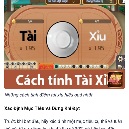
Những cách tính điểm tài xỉu hiệu quả nhất
Xác Định Mục Tiêu và Dừng Khi Đạt
Trước khi bắt đầu, hãy xác định một mục tiêu cụ thể và tuân
thủ nó. Ví dụ, dừng lại khi đã thu về 30% số tiền ban đầu.