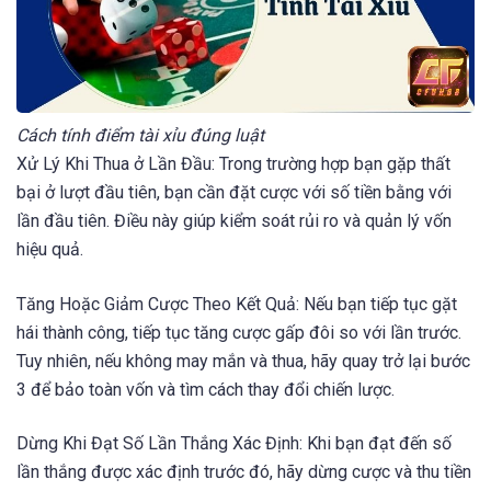
Cách tính điểm tài xỉu đúng luật
Xử Lý Khi Thua ở Lần Đầu: Trong trường hợp bạn gặp thất
bại ở lượt đầu tiên, bạn cần đặt cược với số tiền bằng với
lần đầu tiên. Điều này giúp kiểm soát rủi ro và quản lý vốn
hiệu quả.
Tăng Hoặc Giảm Cược Theo Kết Quả: Nếu bạn tiếp tục gặt
hái thành công, tiếp tục tăng cược gấp đôi so với lần trước.
Tuy nhiên, nếu không may mắn và thua, hãy quay trở lại bước
3 để bảo toàn vốn và tìm cách thay đổi chiến lược.
Dừng Khi Đạt Số Lần Thắng Xác Định: Khi bạn đạt đến số
lần thắng được xác định trước đó, hãy dừng cược và thu tiền