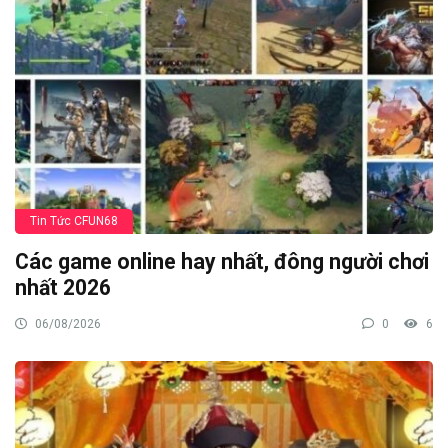
Tin Tức CFUN68
Các game online hay nhất, đông người chơi
nhất 2026
06/08/2026
0
6