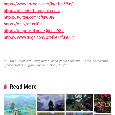
https://www.linkedin.com/in/cfun68in/
https://cfun68in.blogspot.com/
https://twitter.com/cfun68in
https://bit.ly/cfun68in
https://getpocket.com/@cfun68in
https://www.diigo.com/profile/cfun68in
Cf68
,
cf68 club
,
cổng game
,
cổng game cf68 club
,
Game
,
game cf68
,
game cf68 club
,
game uy tín
,
sự kiện
,
trò chơi
Read More