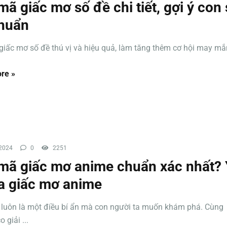
mã giấc mơ số đề chi tiết, gợi ý con 
huẩn
giấc mơ số đề thú vị và hiệu quả, làm tăng thêm cơ hội may mắn
re »
2024
0
2251
 mã giấc mơ anime chuẩn xác nhất? 
a giấc mơ anime
luôn là một điều bí ẩn mà con người ta muốn khám phá. Cùng
 giải ...