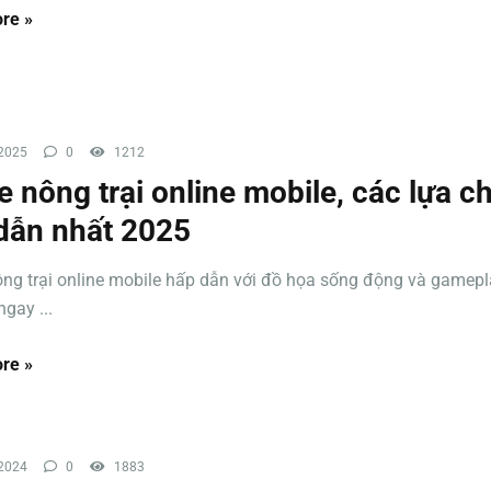
re »
2025
0
1212
 nông trại online mobile, các lựa c
dẫn nhất 2025
g trại online mobile hấp dẫn với đồ họa sống động và gamep
ngay ...
re »
2024
0
1883