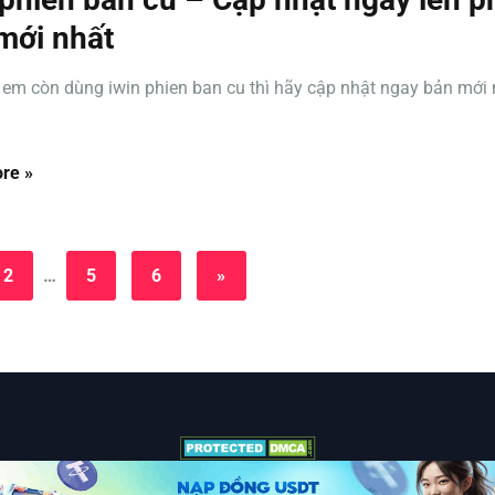
mới nhất
em còn dùng iwin phien ban cu thì hãy cập nhật ngay bản mới 
re »
2
…
5
6
»