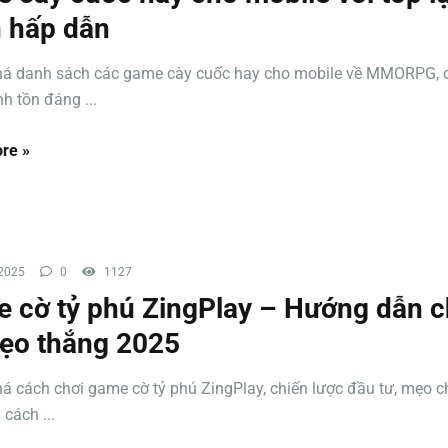
 hấp dẫn
á danh sách các game cày cuốc hay cho mobile về MMORPG, 
nh tồn đáng ...
re »
2025
0
1127
 cờ tỷ phú ZingPlay – Hướng dẫn c
ẹo thắng 2025
 cách chơi game cờ tỷ phú ZingPlay, chiến lược đầu tư, mẹo c
 cách ...