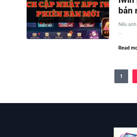
bản 
Nếu anh 
...
Read mo
1