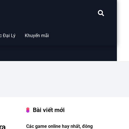
 Đại Lý
Khuyến mãi
Bài viết mới
ựa
Các game online hay nhất, đông