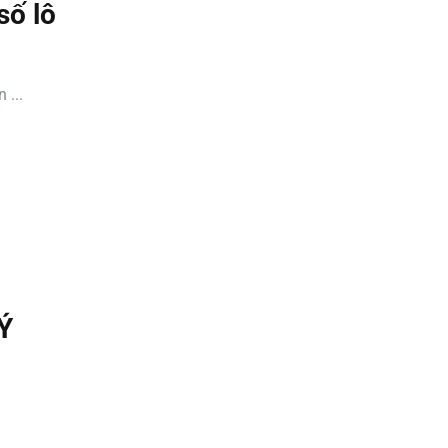
số lô
 ...
Ý