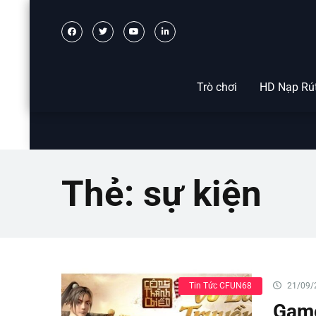
Trò chơi
HD Nạp Rú
Thẻ:
sự kiện
Tin Tức CFUN68
21/09/
Game