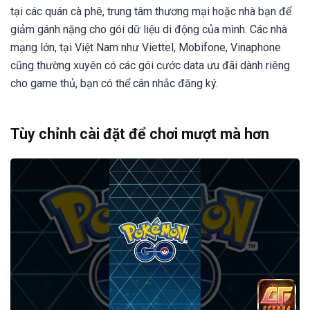
tại các quán cà phê, trung tâm thương mại hoặc nhà bạn để
giảm gánh nặng cho gói dữ liệu di động của mình. Các nhà
mạng lớn, tại Việt Nam như Viettel, Mobifone, Vinaphone
cũng thường xuyên có các gói cước data ưu đãi dành riêng
cho game thủ, bạn có thể cân nhắc đăng ký.
Tùy chỉnh cài đặt để chơi mượt mà hơn