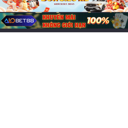
Hướng Dẫn Chơi CFUN68
Chiến thuật Baccarat uy tín: Cách chơi dễ
thắng nhất 2026
20/05/2026
0
266