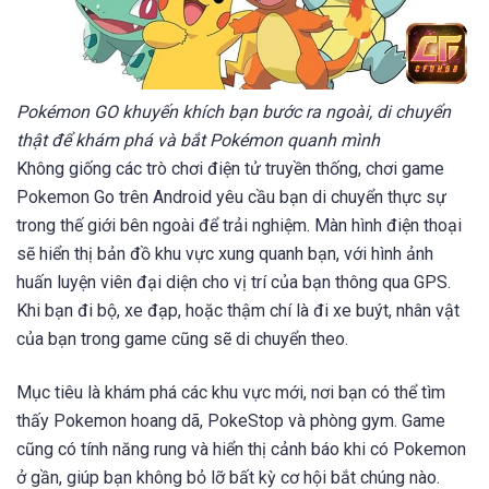
Pokémon GO khuyến khích bạn bước ra ngoài, di chuyển
thật để khám phá và bắt Pokémon quanh mình
Không giống các trò chơi điện tử truyền thống, chơi game
Pokemon Go trên Android yêu cầu bạn di chuyển thực sự
trong thế giới bên ngoài để trải nghiệm. Màn hình điện thoại
sẽ hiển thị bản đồ khu vực xung quanh bạn, với hình ảnh
huấn luyện viên đại diện cho vị trí của bạn thông qua GPS.
Khi bạn đi bộ, xe đạp, hoặc thậm chí là đi xe buýt, nhân vật
của bạn trong game cũng sẽ di chuyển theo.
Mục tiêu là khám phá các khu vực mới, nơi bạn có thể tìm
thấy Pokemon hoang dã, PokeStop và phòng gym. Game
cũng có tính năng rung và hiển thị cảnh báo khi có Pokemon
ở gần, giúp bạn không bỏ lỡ bất kỳ cơ hội bắt chúng nào.