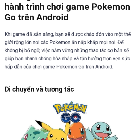
hành trình chơi game Pokemon
Go trên Android
Khi game đã sẵn sàng, bạn sẽ được chào đón vào một thế
giới rộng lớn nơi các Pokemon ẩn nấp khắp mọi nơi. Để
không bị bỡ ngỡ, việc nắm vững những thao tác cơ bản sẽ
giúp bạn nhanh chóng hòa nhập và tận hưởng trọn vẹn sức
hấp dẫn của chơi game Pokemon Go trên Android.
Di chuyển và tương tác