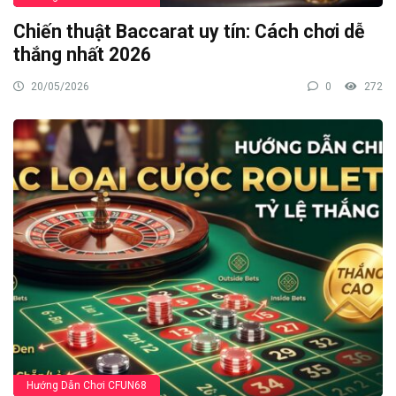
Chiến thuật Baccarat uy tín: Cách chơi dễ
thắng nhất 2026
20/05/2026
0
272
Hướng Dẫn Chơi CFUN68