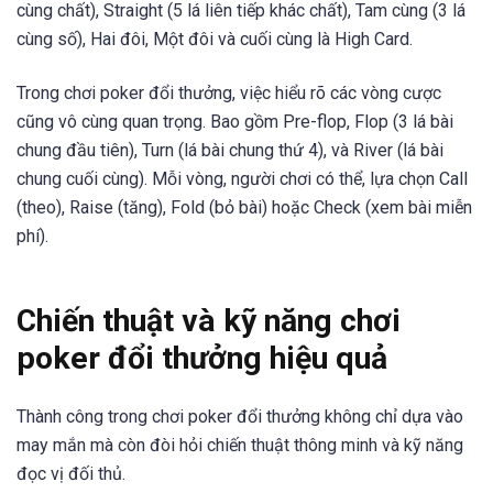
cùng chất), Straight (5 lá liên tiếp khác chất), Tam cùng (3 lá
cùng số), Hai đôi, Một đôi và cuối cùng là High Card.
Trong chơi poker đổi thưởng, việc hiểu rõ các vòng cược
cũng vô cùng quan trọng. Bao gồm Pre-flop, Flop (3 lá bài
chung đầu tiên), Turn (lá bài chung thứ 4), và River (lá bài
chung cuối cùng). Mỗi vòng, người chơi có thể, lựa chọn Call
(theo), Raise (tăng), Fold (bỏ bài) hoặc Check (xem bài miễn
phí).
Chiến thuật và kỹ năng chơi
poker đổi thưởng hiệu quả
Thành công trong chơi poker đổi thưởng không chỉ dựa vào
may mắn mà còn đòi hỏi chiến thuật thông minh và kỹ năng
đọc vị đối thủ.