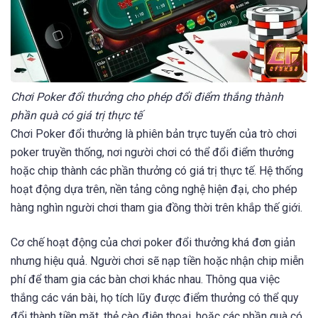
Chơi Poker đổi thưởng cho phép đổi điểm thắng thành
phần quà có giá trị thực tế
Chơi Poker đổi thưởng là phiên bản trực tuyến của trò chơi
poker truyền thống, nơi người chơi có thể đổi điểm thưởng
hoặc chip thành các phần thưởng có giá trị thực tế. Hệ thống
hoạt động dựa trên, nền tảng công nghệ hiện đại, cho phép
hàng nghìn người chơi tham gia đồng thời trên khắp thế giới.
Cơ chế hoạt động của chơi poker đổi thưởng khá đơn giản
nhưng hiệu quả. Người chơi sẽ nạp tiền hoặc nhận chip miễn
phí để tham gia các bàn chơi khác nhau. Thông qua việc
thắng các ván bài, họ tích lũy được điểm thưởng có thể quy
đổi thành tiền mặt, thẻ cào điện thoại, hoặc các phần quà có