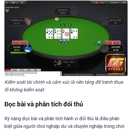
Kiểm soát tài chính và cảm xúc là nền tảng để tránh thua
lỗ không kiểm soát
Đọc bài và phân tích đối thủ
Kỹ năng đọc bài và phân tích hành vi đối thủ là điều phân
biệt giữa người chơi nghiệp dư và chuyên nghiệp trong chơi