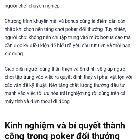
người chơi chuyên nghiệp.
Chương trình khuyến mãi và bonus cũng là điểm cần cân
nhắc khi chọn nền tảng chơi poker đổi thưởng. Tuy nhiên,
người chơi không nên chỉ tập trung vào mức bonus cao mà
cần đọc kỹ điều kiện để hiểu rõ yêu cầu rút tiền và thời hạn
sử dụng.
Giao diện người dùng thân thiện và ổn định sẽ giúp người
chơi tập trung vào việc ra quyết định thay vì phải vật lộn với
các vấn đề kỹ thuật. Nền tảng chất lượng thường đầu tư
mạnh vào việc tối ưu hóa trải nghiệm người dùng trên cả
máy tính và điện thoại di động.
Kinh nghiệm và bí quyết thành
công trong poker đổi thưởng