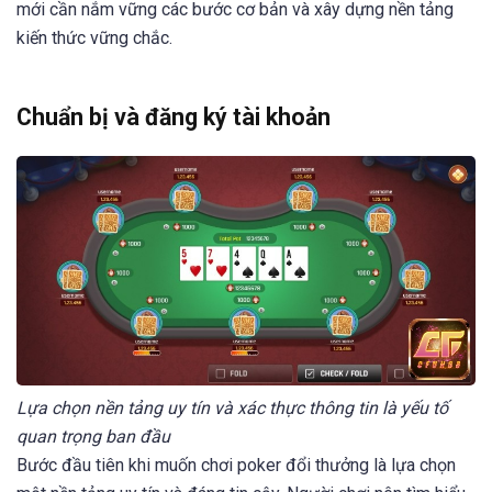
mới cần nắm vững các bước cơ bản và xây dựng nền tảng
kiến thức vững chắc.
Chuẩn bị và đăng ký tài khoản
Lựa chọn nền tảng uy tín và xác thực thông tin là yếu tố
quan trọng ban đầu
Bước đầu tiên khi muốn chơi poker đổi thưởng là lựa chọn