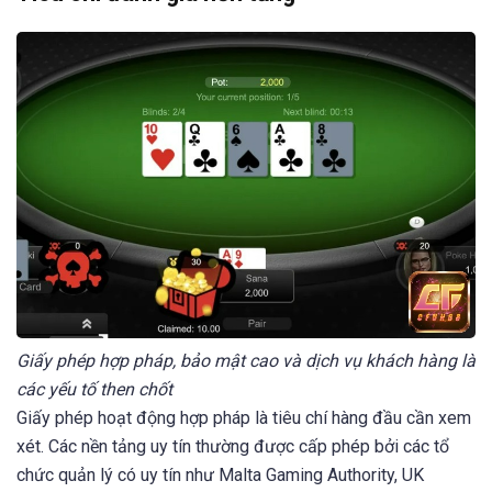
Giấy phép hợp pháp, bảo mật cao và dịch vụ khách hàng là
các yếu tố then chốt
Giấy phép hoạt động hợp pháp là tiêu chí hàng đầu cần xem
xét. Các nền tảng uy tín thường được cấp phép bởi các tổ
chức quản lý có uy tín như Malta Gaming Authority, UK