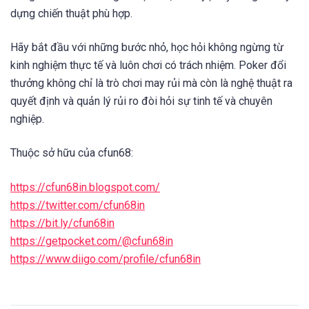
dựng chiến thuật phù hợp.
Hãy bắt đầu với những bước nhỏ, học hỏi không ngừng từ
kinh nghiệm thực tế và luôn chơi có trách nhiệm. Poker đổi
thưởng không chỉ là trò chơi may rủi mà còn là nghệ thuật ra
quyết định và quản lý rủi ro đòi hỏi sự tinh tế và chuyên
nghiệp.
Thuộc sở hữu của cfun68:
https://cfun68in.blogspot.com/
https://twitter.com/cfun68in
https://bit.ly/cfun68in
https://getpocket.com/@cfun68in
https://www.diigo.com/profile/cfun68in