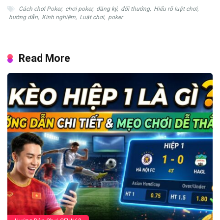
Cách chơi Poker
,
chơi poker
,
đăng ký
,
đổi thưởng
,
Hiểu rõ luật chơi
,
hướng dẫn
,
Kinh nghiệm
,
Luật chơi
,
poker
Read More