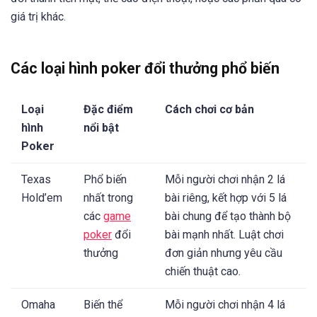
giá trị khác.
Các loại hình poker đổi thưởng phổ biến
Loại
Đặc điểm
Cách chơi cơ bản
hình
nổi bật
Poker
Texas
Phổ biến
Mỗi người chơi nhận 2 lá
Hold’em
nhất trong
bài riêng, kết hợp với 5 lá
các
game
bài chung để tạo thành bộ
poker
đổi
bài mạnh nhất. Luật chơi
thưởng
đơn giản nhưng yêu cầu
chiến thuật cao.
Omaha
Biến thể
Mỗi người chơi nhận 4 lá