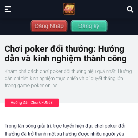
Chơi poker đổi thưởng: Hướng
dẫn và kinh nghiệm thành công
Khám phá cách chơi poker đổi thưởng hiệu quả nhất. Hướng
dẫn chi tiết, kinh nghiệm thực chiến và bí quyết thắng lớn
trong game poker online.
Hướng Dẫn Chơi CFUN68
Trong làn sóng giải trí, trực tuyến hiện đại, chơi poker đổi
thưởng đã trở thành một xu hướng được nhiều người yêu