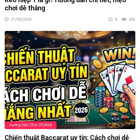
chơi dễ thắng
21/05/2026
0
266
Hướng Dẫn Chơi CFUN68
Chiến thuật Baccarat uy tín: Cách chơi dễ