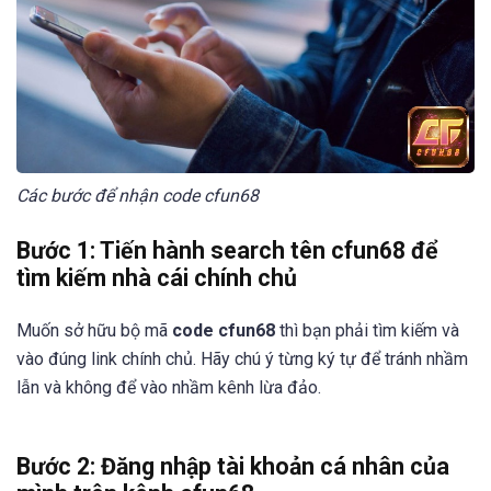
Các bước để nhận code cfun68
Bước 1: Tiến hành search tên cfun68 để
tìm kiếm nhà cái chính chủ
Muốn sở hữu bộ mã
code cfun68
thì bạn phải tìm kiếm và
vào đúng link chính chủ. Hãy chú ý từng ký tự để tránh nhầm
lẫn và không để vào nhầm kênh lừa đảo.
Bước 2: Đăng nhập tài khoản cá nhân của