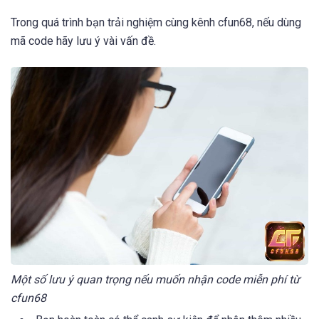
Trong quá trình bạn trải nghiệm cùng kênh cfun68, nếu dùng
mã code hãy lưu ý vài vấn đề.
Một số lưu ý quan trọng nếu muốn nhận code miễn phí từ
cfun68