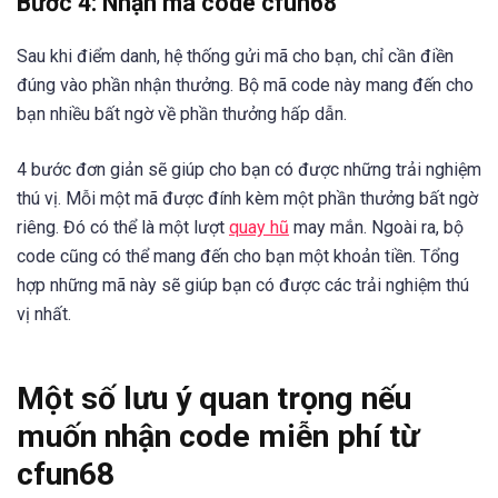
Bước 4: Nhận mã code cfun68
Sau khi điểm danh, hệ thống gửi mã cho bạn, chỉ cần điền
đúng vào phần nhận thưởng. Bộ mã code này mang đến cho
bạn nhiều bất ngờ về phần thưởng hấp dẫn.
4 bước đơn giản sẽ giúp cho bạn có được những trải nghiệm
thú vị. Mỗi một mã được đính kèm một phần thưởng bất ngờ
riêng. Đó có thể là một lượt
quay hũ
may mắn. Ngoài ra, bộ
code cũng có thể mang đến cho bạn một khoản tiền. Tổng
hợp những mã này sẽ giúp bạn có được các trải nghiệm thú
vị nhất.
Một số lưu ý quan trọng nếu
muốn nhận code miễn phí từ
cfun68