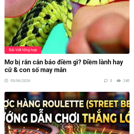
Bài Viết tổng hợp
Mơ bị rắn cắn báo điềm gì? Điềm lành hay
cữ & con số may mắn
05/06/2026
0
240