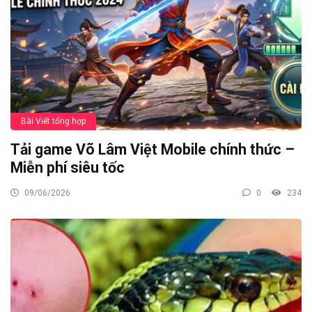
Bài Viết tổng hợp
Tải game Võ Lâm Việt Mobile chính thức –
Miễn phí siêu tốc
09/06/2026
0
234