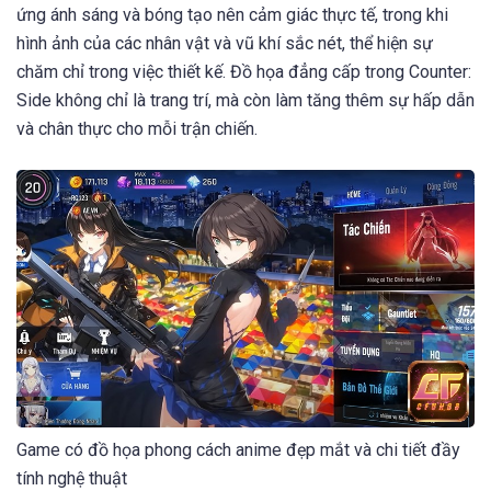
ứng ánh sáng và bóng tạo nên cảm giác thực tế, trong khi
hình ảnh của các nhân vật và vũ khí sắc nét, thể hiện sự
chăm chỉ trong việc thiết kế. Đồ họa đẳng cấp trong Counter:
Side không chỉ là trang trí, mà còn làm tăng thêm sự hấp dẫn
và chân thực cho mỗi trận chiến.
Game có đồ họa phong cách anime đẹp mắt và chi tiết đầy
tính nghệ thuật