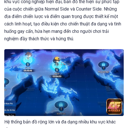
khu vực công nghiệp hiện đại, bản đồ thể hiện sự phức tạp
của cuộc chiến giữa Normal Side và Counter Side. Những
địa điểm chiến lược và điểm quan trọng được thiết kế một
cách linh hoạt, tạo điều kiện cho chiến thuật đa dạng và tình
huống gay cấn, hứa hẹn mang đến cho người chơi trải
nghiệm đầy thách thức và hứng thú.
Hệ thống bản đồ rộng lớn và đa dạng nhiều khu vực khác