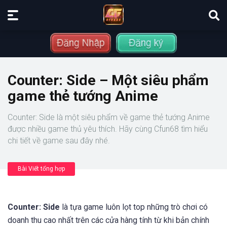
Counter: Side – Một siêu phẩm
game thẻ tướng Anime
Counter: Side là một siêu phẩm về game thẻ tướng Anime
được nhiều game thủ yêu thích. Hãy cùng Cfun68 tìm hiểu
chi tiết về game sau đây nhé.
Bài Viết tổng hợp
Counter: Side
là tựa game luôn lọt top những trò chơi có
doanh thu cao nhất trên các cửa hàng tính từ khi bản chính