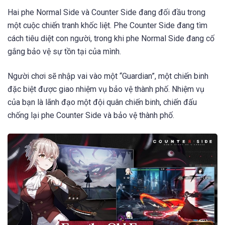
Hai phe Normal Side và Counter Side đang đối đầu trong
một cuộc chiến tranh khốc liệt. Phe Counter Side đang tìm
cách tiêu diệt con người, trong khi phe Normal Side đang cố
gắng bảo vệ sự tồn tại của mình.
Người chơi sẽ nhập vai vào một “Guardian”, một chiến binh
đặc biệt được giao nhiệm vụ bảo vệ thành phố. Nhiệm vụ
của bạn là lãnh đạo một đội quân chiến binh, chiến đấu
chống lại phe Counter Side và bảo vệ thành phố.