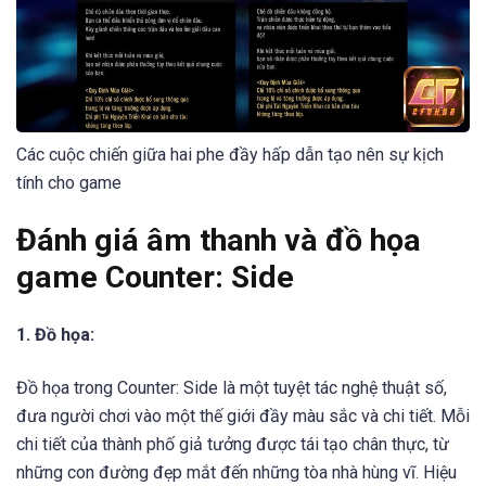
Các cuộc chiến giữa hai phe đầy hấp dẫn tạo nên sự kịch
tính cho game
Đánh giá âm thanh và đồ họa
game Counter: Side
1. Đồ họa:
Đồ họa trong Counter: Side là một tuyệt tác nghệ thuật số,
đưa người chơi vào một thế giới đầy màu sắc và chi tiết. Mỗi
chi tiết của thành phố giả tưởng được tái tạo chân thực, từ
những con đường đẹp mắt đến những tòa nhà hùng vĩ. Hiệu