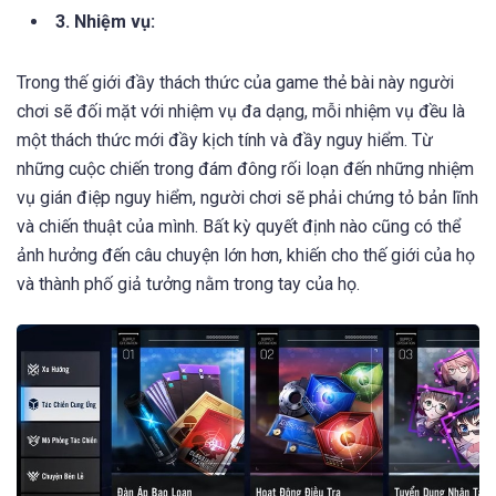
3. Nhiệm vụ:
Trong thế giới đầy thách thức của game thẻ bài này người
chơi sẽ đối mặt với nhiệm vụ đa dạng, mỗi nhiệm vụ đều là
một thách thức mới đầy kịch tính và đầy nguy hiểm. Từ
những cuộc chiến trong đám đông rối loạn đến những nhiệm
vụ gián điệp nguy hiểm, người chơi sẽ phải chứng tỏ bản lĩnh
và chiến thuật của mình. Bất kỳ quyết định nào cũng có thể
ảnh hưởng đến câu chuyện lớn hơn, khiến cho thế giới của họ
và thành phố giả tưởng nằm trong tay của họ.