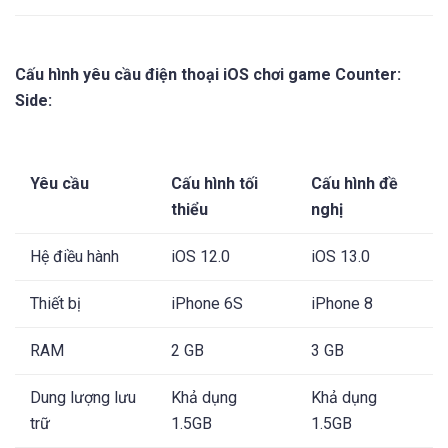
Cấu hình yêu cầu điện thoại iOS chơi game Counter:
Side:
Yêu cầu
Cấu hình tối
Cấu hình đề
thiểu
nghị
Hệ điều hành
iOS 12.0
iOS 13.0
Thiết bị
iPhone 6S
iPhone 8
RAM
2 GB
3 GB
Dung lượng lưu
Khả dụng
Khả dụng
trữ
1.5GB
1.5GB