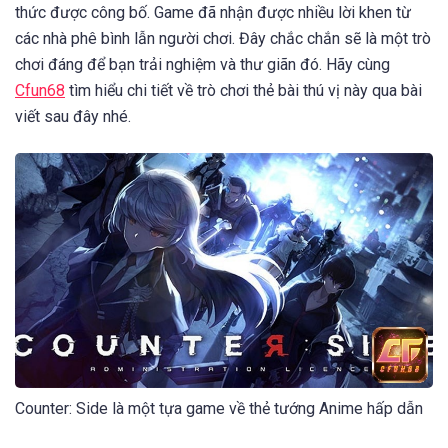
thức được công bố. Game đã nhận được nhiều lời khen từ
các nhà phê bình lẫn người chơi. Đây chắc chắn sẽ là một trò
chơi đáng để bạn trải nghiệm và thư giãn đó. Hãy cùng
Cfun68
tìm hiểu chi tiết về trò chơi thẻ bài thú vị này qua bài
viết sau đây nhé.
Counter: Side là một tựa game về thẻ tướng Anime hấp dẫn