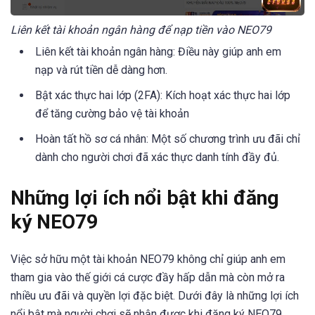
Liên kết tài khoản ngân hàng để nạp tiền vào NEO79
Liên kết tài khoản ngân hàng: Điều này giúp anh em
nạp và rút tiền dễ dàng hơn.
Bật xác thực hai lớp (2FA): Kích hoạt xác thực hai lớp
để tăng cường bảo vệ tài khoản
Hoàn tất hồ sơ cá nhân: Một số chương trình ưu đãi chỉ
dành cho người chơi đã xác thực danh tính đầy đủ.
Những lợi ích nổi bật khi đăng
ký NEO79
Việc sở hữu một tài khoản NEO79 không chỉ giúp anh em
tham gia vào thế giới cá cược đầy hấp dẫn mà còn mở ra
nhiều ưu đãi và quyền lợi đặc biệt. Dưới đây là những lợi ích
nổi bật mà người chơi sẽ nhận được khi đăng ký NEO79