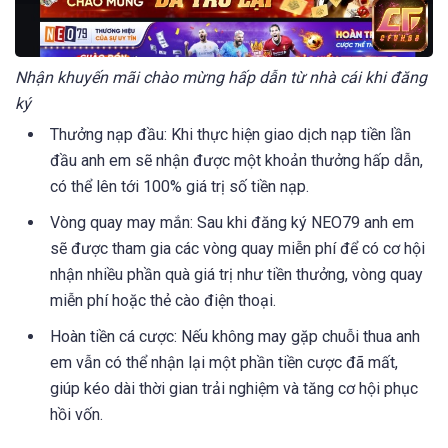
Nhận khuyến mãi chào mừng hấp dẫn từ nhà cái khi đăng
ký
Thưởng nạp đầu: Khi thực hiện giao dịch nạp tiền lần
đầu anh em sẽ nhận được một khoản thưởng hấp dẫn,
có thể lên tới 100% giá trị số tiền nạp.
Vòng quay may mắn: Sau khi đăng ký NEO79 anh em
sẽ được tham gia các vòng quay miễn phí để có cơ hội
nhận nhiều phần quà giá trị như tiền thưởng, vòng quay
miễn phí hoặc thẻ cào điện thoại.
Hoàn tiền cá cược: Nếu không may gặp chuỗi thua anh
em vẫn có thể nhận lại một phần tiền cược đã mất,
giúp kéo dài thời gian trải nghiệm và tăng cơ hội phục
hồi vốn.