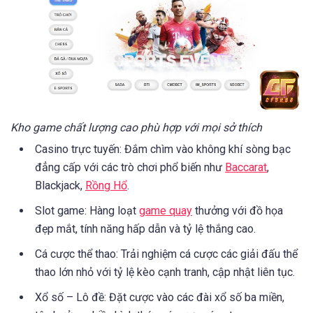
Kho game chất lượng cao phù hợp với mọi sở thích
Casino trực tuyến: Đắm chìm vào không khí sòng bạc
đẳng cấp với các trò chơi phổ biến như
Baccarat
,
Blackjack,
Rồng Hổ
.
Slot game: Hàng loạt
game quay
thưởng với đồ họa
đẹp mắt, tính năng hấp dẫn và tỷ lệ thắng cao.
Cá cược thể thao: Trải nghiệm cá cược các giải đấu thể
thao lớn nhỏ với tỷ lệ kèo cạnh tranh, cập nhật liên tục.
Xổ số – Lô đề: Đặt cược vào các đài xổ số ba miền,