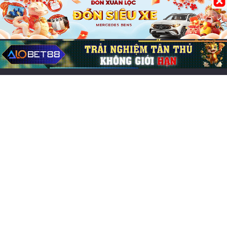
Game đổi thẻ trên iOS hay, trải nghiệm chiến thuật cực
cuốn
Chơi game CF Mobile: Làm chủ chiến trường Crossfire
Legends