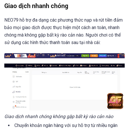
Giao dịch nhanh chóng
NEO79 hỗ trợ đa dạng các phương thức nạp và rút tiền đảm
bảo mọi giao dịch được thực hiện một cách an toàn, nhanh
chóng mà không gặp bất kỳ rào cản nào. Người chơi có thể
sử dụng các hình thức thanh toán sau tại nhà cái:
Giao dịch nhanh chóng không gặp bất kỳ rào cản nào
Chuyển khoản ngân hàng với sự hỗ trợ từ nhiều ngân