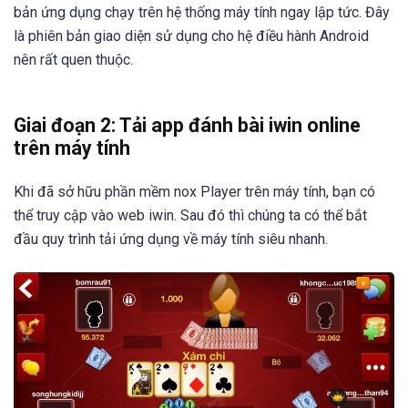
bản ứng dụng chạy trên hệ thống máy tính ngay lập tức. Đây
là phiên bản giao diện sử dụng cho hệ điều hành Android
nên rất quen thuộc.
Giai đoạn 2: Tải app đánh bài iwin online
trên máy tính
Khi đã sở hữu phần mềm nox Player trên máy tính, bạn có
thể truy cập vào web iwin. Sau đó thì chúng ta có thể bắt
đầu quy trình tải ứng dụng về máy tính siêu nhanh.