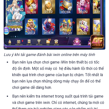
Lưu ý khi tải game đánh bài iwin online trên máy tính
Bạn nên lựa chọn chơi game iWin trên thiết bị có tốc
độ ổn định. Một số máy có hệ điều hành lỗi thời có thể
khiến quá trình chơi game của bạn bị chậm. Tốt nhất là
bạn nên lựa chọn những dòng máy chạy ổn để có thể
chơi game dễ dàng hơn.
Bạn nên kiểm tra internet trong suốt quá trình tải game
và chơi game trên iwin. Chỉ có internet, chúng ta mới có
thể tham gia trải nghiệm cùng các sản phẩm giải trí.