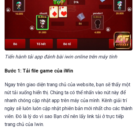
Tiến hành tải app đánh bài iwin online trên máy tính
Bước 1: Tải file game của iWin
Ngay trên giao diện trang chủ của website, bạn sẽ thấy một
nút tải xuống hiển thị. Chúng ta có thể nhấn vào nút này để
nhanh chóng cập nhật app trên máy của mình. Kênh giải trí
ngày sẽ luôn luôn cập nhật phiên bản mới nhất cho các thành
viên. Đó là lý do vì sao Bạn chỉ nên lấy link tải ở trực tiếp
trang chủ của Iwin.