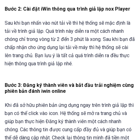
Bước 2: Cài đặt iWin thông qua trình giả lập nox Player
Sau khi bạn nhấn vào nút tải về thì hệ thống sẽ mặc định là
tải về trình giả lập. Quá trình này diễn ra một cách nhanh
chóng chỉ trong vòng từ 2 đến 3 phút là xong. Sau khi bạn đã
chấp nhận cho ứng dụng lại tải về máy thì hệ thống sẽ cài
lên trang chủ. Bạn lưu ý là tất cả quá trình diễn ra đều thực
hiện thông qua trình giả lập nhé.
Bước 3: Đăng ký thành viên và bắt đầu trải nghiệm cùng
phiên bản đánh iwin online
Khi đã sở hữu phiên bản ứng dụng ngay trên trình giả lập thì
bạn có thể click vào icon. Hệ thống sẽ mở ra trang chủ và
giúp bạn thực hiện Đăng ký thành viên một cách nhanh
chóng. Các thông tin được cung cấp đầy đủ và giúp bạn có
thể dễ dàng cập nhật. Check lại thông tin mình đã tiền một