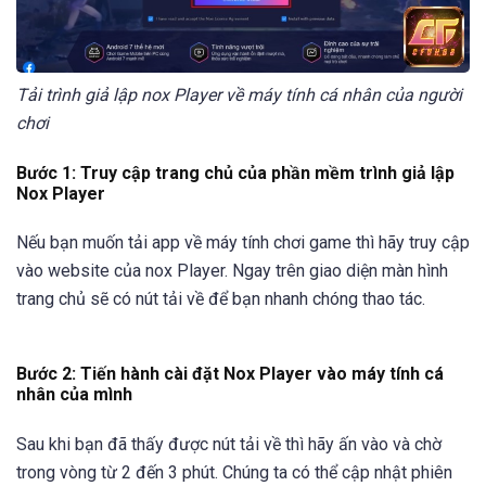
Tải trình giả lập nox Player về máy tính cá nhân của người
chơi
Bước 1: Truy cập trang chủ của phần mềm trình giả lập
Nox Player
Nếu bạn muốn tải app về máy tính chơi game thì hãy truy cập
vào website của nox Player. Ngay trên giao diện màn hình
trang chủ sẽ có nút tải về để bạn nhanh chóng thao tác.
Bước 2: Tiến hành cài đặt Nox Player vào máy tính cá
nhân của mình
Sau khi bạn đã thấy được nút tải về thì hãy ấn vào và chờ
trong vòng từ 2 đến 3 phút. Chúng ta có thể cập nhật phiên