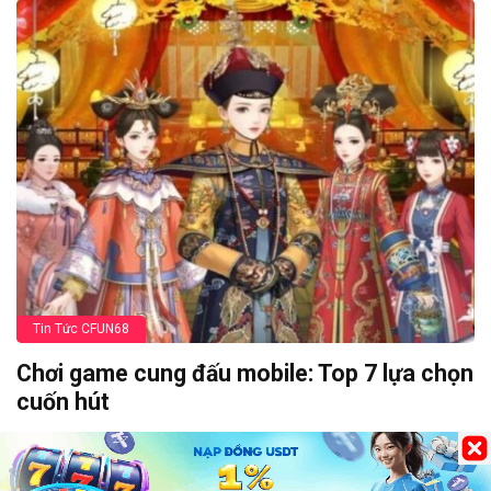
Tin Tức CFUN68
Chơi game cung đấu mobile: Top 7 lựa chọn
cuốn hút
27/07/2026
0
52