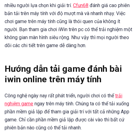
nhiều người lựa chọn khi giải trí.
Cfun68
đánh giá cao phiên
bản tải trên máy tính với độ mượt mà và nhanh nhạy. Việc
chơi game trên máy tính cũng là thói quen của không ít
người. Bạn tham gia chơi iWin trên pc có thể trải nghiệm một
không gian màn hình siêu rộng. Như vậy thì mọi người theo
dõi các chi tiết trên game dễ dàng hơn.
Hướng dẫn tải game đánh bài
iwin online trên máy tính
Công nghệ ngày nay rất phát triển, người chơi có thể
trải
nghiệm game
ngay trên máy tính. Chúng ta có thể tải xuống
phần mềm giả lập để tham gia giải trí với tất cả những App
game. Chỉ cần phần mềm giả lập được cài vào thì bất cứ
phiên bản nào cũng có thể tải nhanh.