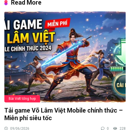
Read More
Bài Viết tổng hợp
Tải game Võ Lâm Việt Mobile chính thức –
Miễn phí siêu tốc
09/06/2026
0
228