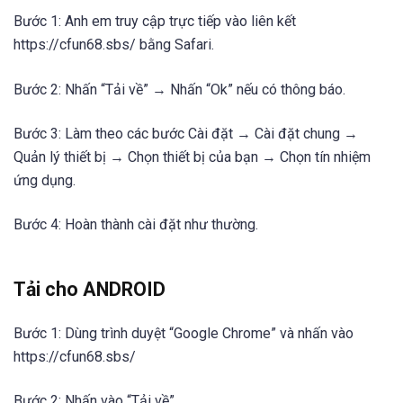
Bước 1: Anh em truy cập trực tiếp vào liên kết
https://cfun68.sbs/ bằng Safari.
Bước 2: Nhấn “Tải về” → Nhấn “Ok” nếu có thông báo.
Bước 3: Làm theo các bước Cài đặt → Cài đặt chung →
Quản lý thiết bị → Chọn thiết bị của bạn → Chọn tín nhiệm
ứng dụng.
Bước 4: Hoàn thành cài đặt như thường.
Tải cho ANDROID
Bước 1: Dùng trình duyệt “Google Chrome” và nhấn vào
https://cfun68.sbs/
Bước 2: Nhấn vào “Tải về”.