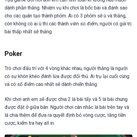
dành phần thắng. Nhiệm vụ khi chơi là bốc bài và đánh sao
cho các quân tạo thành phỏm. Ai có 3 phỏm sẽ ù và thắng,
còn không có ai ù thì các thành viên so điểm, người có giá trị
bài thấp nhất sẽ thắng.
Poker
Trò chơi đấu trí với 4 vòng khác nhau, người thắng là người
có sự khôn khéo đánh lừa được đối thủ. Ai trụ lại cuối cùng
và có số điểm cao nhất sẽ dành chiến thắng.
Khi chơi anh em sẽ được chia 2 lá bài tẩy và 5 lá bài chung
được đặt ở giữa bàn. Người chơi cân nhắc lá bài trên tay và
lá chia thêm để đưa ra quyết định bỏ vòng cược, tăng tiền
cược, kiểm tra hay all in.