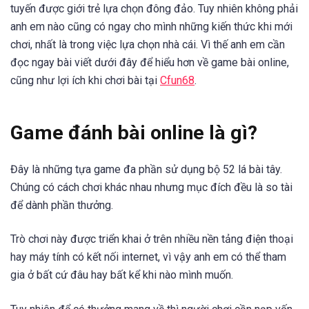
tuyến được giới trẻ lựa chọn đông đảo. Tuy nhiên không phải
anh em nào cũng có ngay cho mình những kiến thức khi mới
chơi, nhất là trong việc lựa chọn nhà cái. Vì thế anh em cần
đọc ngay bài viết dưới đây để hiểu hơn về game bài online,
cũng như lợi ích khi chơi bài tại
Cfun68
.
Game đánh bài online là gì?
Đây là những tựa game đa phần sử dụng bộ 52 lá bài tây.
Chúng có cách chơi khác nhau nhưng mục đích đều là so tài
để dành phần thưởng.
Trò chơi này được triển khai ở trên nhiều nền tảng điện thoại
hay máy tính có kết nối internet, vì vậy anh em có thể tham
gia ở bất cứ đâu hay bất kể khi nào mình muốn.