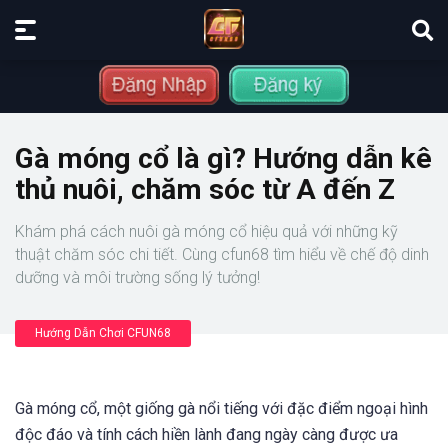
Gà móng cổ là gì? Hướng dẫn kê
thủ nuôi, chăm sóc từ A đến Z
Khám phá cách nuôi gà móng cổ hiệu quả với những kỹ
thuật chăm sóc chi tiết. Cùng cfun68 tìm hiểu về chế độ dinh
dưỡng và môi trường sống lý tưởng!
Hướng Dẫn Chơi CFUN68
Gà móng cổ, một giống gà nổi tiếng với đặc điểm ngoại hình
độc đáo và tính cách hiền lành đang ngày càng được ưa