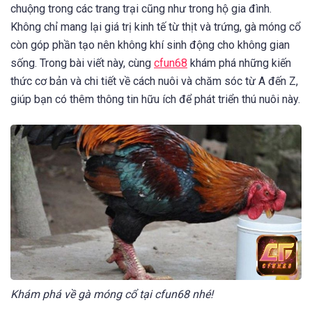
chuộng trong các trang trại cũng như trong hộ gia đình.
Không chỉ mang lại giá trị kinh tế từ thịt và trứng, gà móng cổ
còn góp phần tạo nên không khí sinh động cho không gian
sống. Trong bài viết này, cùng
cfun68
khám phá những kiến
thức cơ bản và chi tiết về cách nuôi và chăm sóc từ A đến Z,
giúp bạn có thêm thông tin hữu ích để phát triển thú nuôi này.
Khám phá về gà móng cổ tại cfun68 nhé!