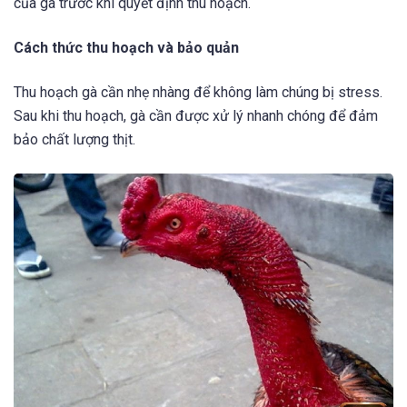
của gà trước khi quyết định thu hoạch.
Cách thức thu hoạch và bảo quản
Thu hoạch gà cần nhẹ nhàng để không làm chúng bị stress.
Sau khi thu hoạch, gà cần được xử lý nhanh chóng để đảm
bảo chất lượng thịt.