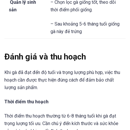
Quản lý sinh
– Chọn lọc gà giống tốt, theo dõi
sản
thời điểm phối giống.
– Sau khoảng 5-6 tháng tuổi giống
gà này đẻ trứng
Đánh giá và thu hoạch
Khi gà đã đạt đến độ tuổi và trọng lượng phù hợp, việc thu
hoạch cần được thực hiện đúng cách để đảm bảo chất
lượng sản phẩm.
Thời điểm thu hoạch
Thời điểm thu hoạch thường từ 6-8 tháng tuổi khi gà đạt
trọng lượng tối ưu. Cần chú ý đến kích thước và sức khỏe