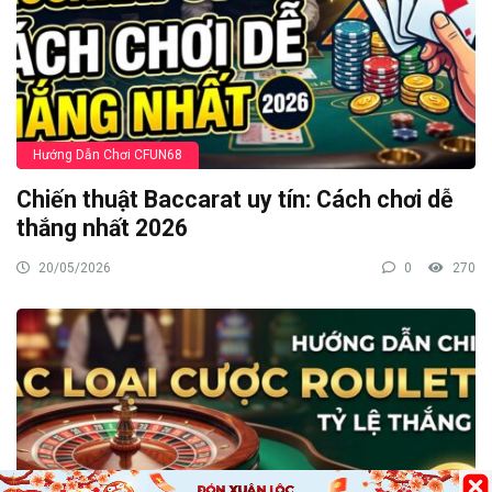
Hướng Dẫn Chơi CFUN68
Chiến thuật Baccarat uy tín: Cách chơi dễ
thắng nhất 2026
20/05/2026
0
270