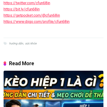
https://twitter.com/cfun68in
https://bit.ly/cfun68in
https://getpocket.com/@cfun68in
https://www.diigo.com/profile/cfun68in
hướng dẫn
,
sức khỏe
Read More