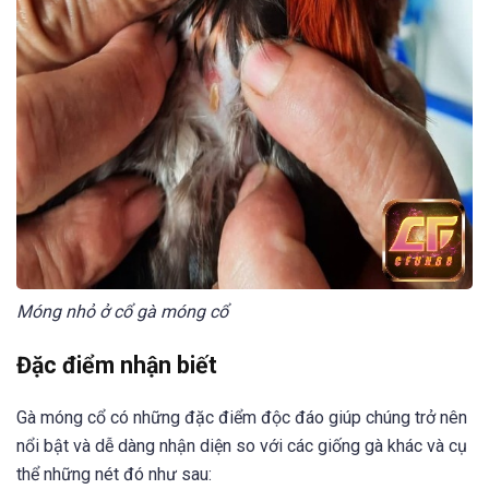
Móng nhỏ ở cổ gà móng cổ
Đặc điểm nhận biết
Gà móng cổ có những đặc điểm độc đáo giúp chúng trở nên
nổi bật và dễ dàng nhận diện so với các giống gà khác và cụ
thể những nét đó như sau: