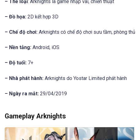
– Thể loại
: Arknights là game nhập vai, chiến thuật
– Đồ họa:
2D kết hợp 3D
– Chế độ chơi:
Arknights có chế độ chơi sưu tầm, phòng thủ
– Nền tảng:
Android, iOS
– Độ tuổi:
7+
– Nhà phát hành:
Arknights do Yostar Limited phát hành
– Ngày ra mắt:
29/04/2019
Gameplay Arknights