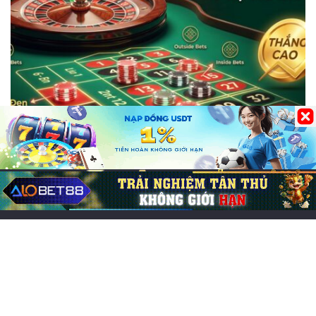
Hướng Dẫn Chơi CFUN68
Các loại cược Roulette: Hướng dẫn chi tiết,
tỷ lệ thắng cao
18/05/2026
0
294
Bài viết mới