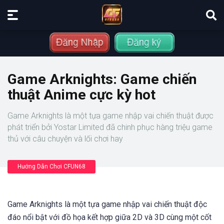
Game Arknights: Game chiến
thuật Anime cực kỳ hot
Game Arknights là một tựa game nhập vai chiến thuật được
phát triển bởi Yostar Limited đã chinh phục hàng triệu game
thủ với câu chuyện và lối chơi hay
Hướng Dẫn Chơi CFUN68
Game Arknights là một tựa game nhập vai chiến thuật độc
đáo nổi bật với đồ họa kết hợp giữa 2D và 3D cùng một cốt