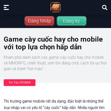
Game cày cuốc hay cho mobile
với top lựa chọn hấp dẫn
Khám phá danh sách các game cày cuốc hay cho mobile
về MMORPG, chiến thuật, sinh tồn đáng chơi, cách tối ưu thời
gian và tránh “hút máu”.
Tin Tức CFUN68
Thị trường game mobile rất đa dạng, đặc biệt là những thể
loại nhập vai có yếu tố “cày cuốc” hấp dẫn. Nhiều người tìm