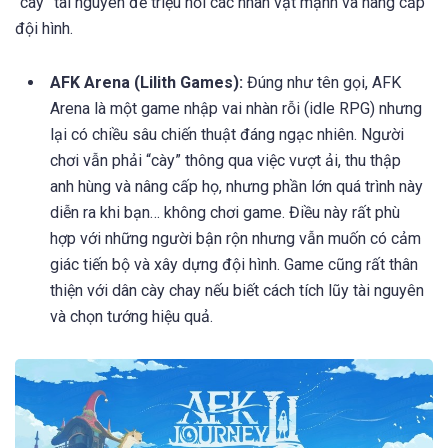
“cày” tài nguyên để triệu hồi các nhân vật mạnh và nâng cấp
đội hình.
AFK Arena (Lilith Games):
Đúng như tên gọi, AFK
Arena là một game nhập vai nhàn rỗi (idle RPG) nhưng
lại có chiều sâu chiến thuật đáng ngạc nhiên. Người
chơi vẫn phải “cày” thông qua việc vượt ải, thu thập
anh hùng và nâng cấp họ, nhưng phần lớn quá trình này
diễn ra khi bạn… không chơi game. Điều này rất phù
hợp với những người bận rộn nhưng vẫn muốn có cảm
giác tiến bộ và xây dựng đội hình. Game cũng rất thân
thiện với dân cày chay nếu biết cách tích lũy tài nguyên
và chọn tướng hiệu quả.