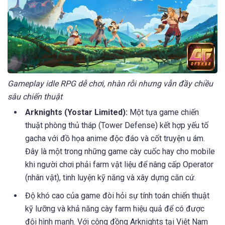
Gameplay idle RPG dễ chơi, nhàn rỗi nhưng vẫn đầy chiều
sâu chiến thuật
Arknights (Yostar Limited):
Một tựa game chiến
thuật phòng thủ tháp (Tower Defense) kết hợp yếu tố
gacha với đồ họa anime độc đáo và cốt truyện u ám.
Đây là một trong những game cày cuốc hay cho mobile
khi người chơi phải farm vật liệu để nâng cấp Operator
(nhân vật), tinh luyện kỹ năng và xây dựng căn cứ.
Độ khó cao của game đòi hỏi sự tính toán chiến thuật
kỹ lưỡng và khả năng cày farm hiệu quả để có được
đội hình mạnh. Với cộng đồng Arknights tại Việt Nam