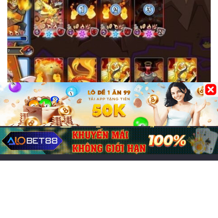
Tin Tức CFUN68
Game đổi thẻ trên iOS hay, trải nghiệm
chiến thuật cực cuốn
26/07/2026
0
57