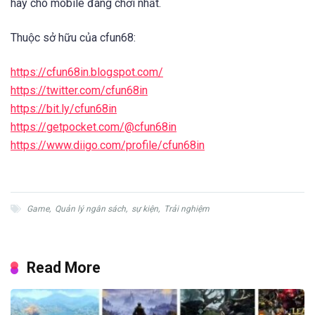
hay cho mobile đáng chơi nhất.
Thuộc sở hữu của cfun68:
https://cfun68in.blogspot.com/
https://twitter.com/cfun68in
https://bit.ly/cfun68in
https://getpocket.com/@cfun68in
https://www.diigo.com/profile/cfun68in
Game
,
Quản lý ngân sách
,
sự kiện
,
Trải nghiệm
Read More