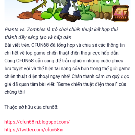
Plants vs. Zombies là trò chơi chiến thuật kết hợp thủ
thành đầy sáng tạo và hấp dẫn
Bài viết trên, CFUN68 đã tổng hợp và chia sẻ các thông tin
chi tiết về top game chiến thuật điện thoại cực hấp dẫn.
Cùng CFUN68 sẵn sàng để trải nghiệm những cuộc phiêu
lưu tuyệt vời và thể hiện tài năng của bạn trong thế giới game
chiến thuật điện thoại ngay nhé! Chân thành cảm ơn quý đọc
giả đã quan tâm bài viết: “Game chiến thuật điện thoại” của
chúng tôi!
Thuộc sở hữu của cfun68:
https://cfun68in.blogspot.com/
https://twitter.com/cfun68in