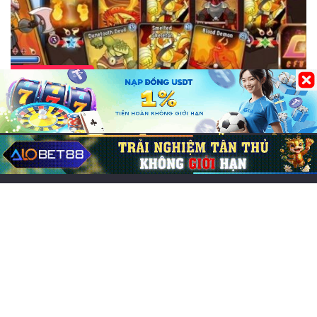
Tin Tức CFUN68
Game đổi thẻ trên iOS hay, trải nghiệm
chiến thuật cực cuốn
26/07/2026
0
55
Bài viết mới
Các game online hay nhất, đông người chơi nhất 2026
Chơi game cung đấu mobile: Top 7 lựa chọn cuốn hút