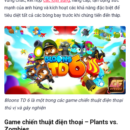
vững chắc, kết hợp
các loại súng
, nâng cấp, tận dụng sức
mạnh của anh hùng và kích hoạt các khả năng đặc biệt để
tiêu diệt tất cả các bóng bay trước khi chúng tiến đến tháp.
Bloons TD 6 là một trong các game chiến thuật điện thoại
thú vị và gây nghiện
Game chiến thuật điện thoại – Plants vs.
Zombies