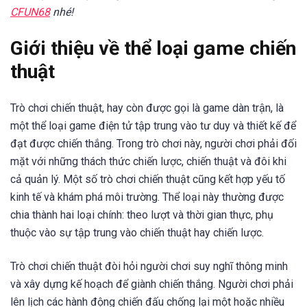
CFUN68
nhé!
Giới thiệu về thể loại game chiến
thuật
Trò chơi chiến thuật, hay còn được gọi là game dàn trận, là
một thể loại game điện tử tập trung vào tư duy và thiết kế để
đạt được chiến thắng. Trong trò chơi này, người chơi phải đối
mặt với những thách thức chiến lược, chiến thuật và đôi khi
cả quản lý. Một số trò chơi chiến thuật cũng kết hợp yếu tố
kinh tế và khám phá môi trường. Thể loại này thường được
chia thành hai loại chính: theo lượt và thời gian thực, phụ
thuộc vào sự tập trung vào chiến thuật hay chiến lược.
Trò chơi chiến thuật đòi hỏi người chơi suy nghĩ thông minh
và xây dựng kế hoạch để giành chiến thắng. Người chơi phải
lên lịch các hành động chiến đấu chống lại một hoặc nhiều