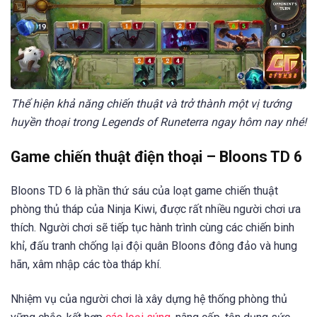
Thể hiện khả năng chiến thuật và trở thành một vị tướng
huyền thoại trong Legends of Runeterra ngay hôm nay nhé!
Game chiến thuật điện thoại – Bloons TD 6
Bloons TD 6 là phần thứ sáu của loạt game chiến thuật
phòng thủ tháp của Ninja Kiwi, được rất nhiều người chơi ưa
thích. Người chơi sẽ tiếp tục hành trình cùng các chiến binh
khỉ, đấu tranh chống lại đội quân Bloons đông đảo và hung
hãn, xâm nhập các tòa tháp khí.
Nhiệm vụ của người chơi là xây dựng hệ thống phòng thủ