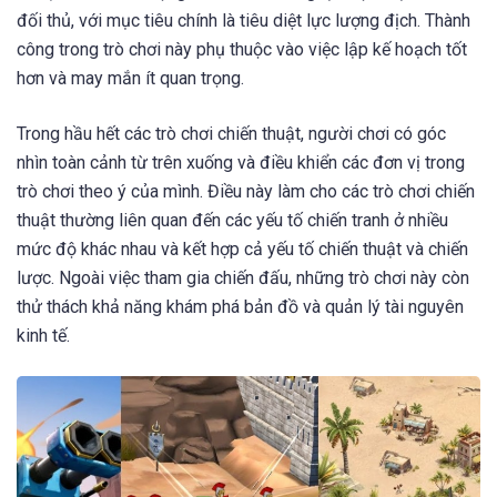
đối thủ, với mục tiêu chính là tiêu diệt lực lượng địch. Thành
công trong trò chơi này phụ thuộc vào việc lập kế hoạch tốt
hơn và may mắn ít quan trọng.
Trong hầu hết các trò chơi chiến thuật, người chơi có góc
nhìn toàn cảnh từ trên xuống và điều khiển các đơn vị trong
trò chơi theo ý của mình. Điều này làm cho các trò chơi chiến
thuật thường liên quan đến các yếu tố chiến tranh ở nhiều
mức độ khác nhau và kết hợp cả yếu tố chiến thuật và chiến
lược. Ngoài việc tham gia chiến đấu, những trò chơi này còn
thử thách khả năng khám phá bản đồ và quản lý tài nguyên
kinh tế.