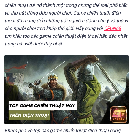
chiến thuật đã trở thành một trong những thể loại phổ biến
và thu hút đông đảo người chơi. Game chiến thuật điện
thoại đã mang đến những trải nghiệm đáng chú ý và thú vị
cho người chơi trên khắp thế giới. Hãy cùng với
CFUN68
tìm hiểu top các game chiến thuật điện thoại hấp dẫn nhất
trong bài viết dưới đây nhé!
Khám phá về top các game chiến thuật điện thoại cùng