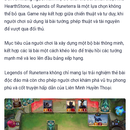
HearthStone, Legends of Runeterra là một lựa chọn không
thể bỏ qua. Game này kết hợp giữa chiến thuật và tư duy, khi
người chơi sử dụng lá bài tướng, phép thuật và tài nguyên
để vượt qua đối thủ.
Mục tiêu của người chơi là xây dựng một bộ bài thông minh,
kết hợp các lá bài một cách khéo léo để triệu hồi các tướng
mạnh mẽ và leo lên đầu bảng xếp hạng.
Legends of Runeterra không chỉ mang lại trải nghiệm thẻ bài
độc đáo mà còn cho phép người chơi khám phá vũ trụ phong
phú và cốt truyện hấp dẫn của Liên Minh Huyền Thoại.