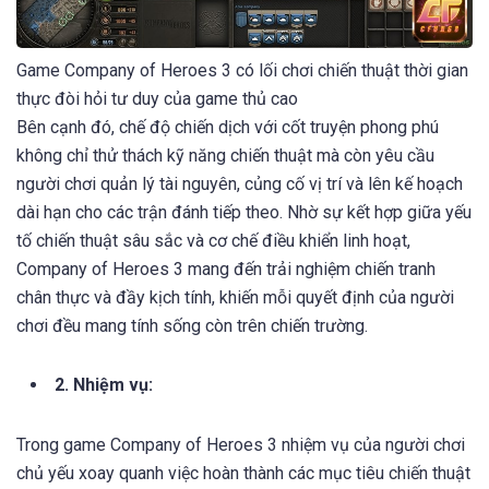
Game Company of Heroes 3 có lối chơi chiến thuật thời gian
thực đòi hỏi tư duy của game thủ cao
Bên cạnh đó, chế độ chiến dịch với cốt truyện phong phú
không chỉ thử thách kỹ năng chiến thuật mà còn yêu cầu
người chơi quản lý tài nguyên, củng cố vị trí và lên kế hoạch
dài hạn cho các trận đánh tiếp theo. Nhờ sự kết hợp giữa yếu
tố chiến thuật sâu sắc và cơ chế điều khiển linh hoạt,
Company of Heroes 3 mang đến trải nghiệm chiến tranh
chân thực và đầy kịch tính, khiến mỗi quyết định của người
chơi đều mang tính sống còn trên chiến trường.
2. Nhiệm vụ:
Trong game Company of Heroes 3 nhiệm vụ của người chơi
chủ yếu xoay quanh việc hoàn thành các mục tiêu chiến thuật