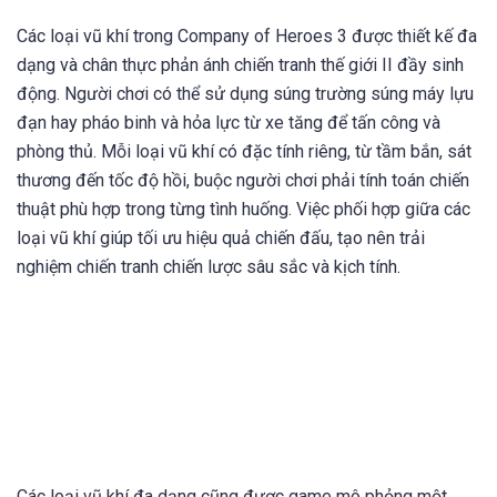
Các loại vũ khí trong Company of Heroes 3 được thiết kế đa
dạng và chân thực phản ánh chiến tranh thế giới II đầy sinh
động. Người chơi có thể sử dụng súng trường súng máy lựu
đạn hay pháo binh và hỏa lực từ xe tăng để tấn công và
phòng thủ. Mỗi loại vũ khí có đặc tính riêng, từ tầm bắn, sát
thương đến tốc độ hồi, buộc người chơi phải tính toán chiến
thuật phù hợp trong từng tình huống. Việc phối hợp giữa các
loại vũ khí giúp tối ưu hiệu quả chiến đấu, tạo nên trải
nghiệm chiến tranh chiến lược sâu sắc và kịch tính.
Các loại vũ khí đa dạng cũng được game mô phỏng một