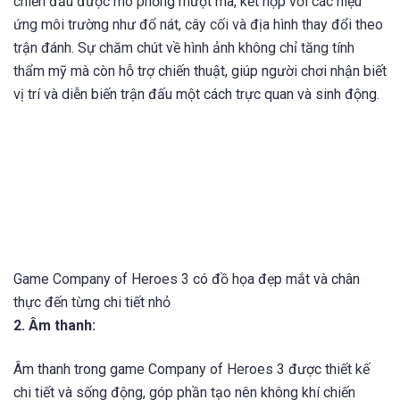
chiến đấu được mô phỏng mượt mà, kết hợp với các hiệu
ứng môi trường như đổ nát, cây cối và địa hình thay đổi theo
trận đánh. Sự chăm chút về hình ảnh không chỉ tăng tính
thẩm mỹ mà còn hỗ trợ chiến thuật, giúp người chơi nhận biết
vị trí và diễn biến trận đấu một cách trực quan và sinh động.
Game Company of Heroes 3 có đồ họa đẹp mắt và chân
thực đến từng chi tiết nhỏ
2. Âm thanh:
Âm thanh trong game Company of Heroes 3 được thiết kế
chi tiết và sống động, góp phần tạo nên không khí chiến