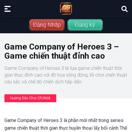
Game Company of Heroes 3 –
Game chiến thuật đỉnh cao
Game Company of Heroes 3 là tựa game chiến thuật thời
gian thực đỉnh cao với đồ họa sống động, lối chơi chiến thuật
sâu sắc và chế độ chiến dịch hấp dẫn.
Hướng Dẫn Chơi CFUN68
Game Company of Heroes 3 là phần mới nhất trong series
game chiến thuật thời gian thực huyền thoại lấy bối cảnh Thế