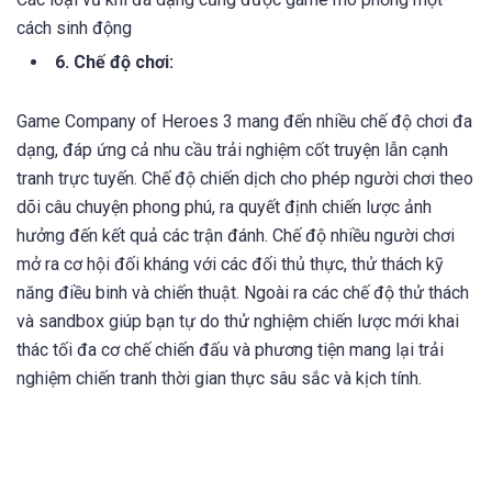
cách sinh động
6. Chế độ chơi:
Game Company of Heroes 3 mang đến nhiều chế độ chơi đa
dạng, đáp ứng cả nhu cầu trải nghiệm cốt truyện lẫn cạnh
tranh trực tuyến. Chế độ chiến dịch cho phép người chơi theo
dõi câu chuyện phong phú, ra quyết định chiến lược ảnh
hưởng đến kết quả các trận đánh. Chế độ nhiều người chơi
mở ra cơ hội đối kháng với các đối thủ thực, thử thách kỹ
năng điều binh và chiến thuật. Ngoài ra các chế độ thử thách
và sandbox giúp bạn tự do thử nghiệm chiến lược mới khai
thác tối đa cơ chế chiến đấu và phương tiện mang lại trải
nghiệm chiến tranh thời gian thực sâu sắc và kịch tính.