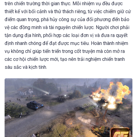
trên chiến trường thời gian thực. Mỗi nhiệm vụ đều được
thiết kế với bối cảnh và thử thách riêng, từ việc chiếm giữ cứ
điểm quan trọng, phá hủy công sự của đối phương đến bảo
vệ các đồng minh và tài nguyên chiến lược. Người chơi phải
tận dụng địa hình, phối hợp các loại đơn vị và đưa ra quyết
định nhanh chóng để đạt được mục tiêu. Hoàn thành nhiệm
vụ không chỉ giúp tiến triển trong cốt truyện mà còn mở ra
các cơ hội chiến lược mới, tạo nên trải nghiệm chiến tranh
sâu sắc và kịch tính.