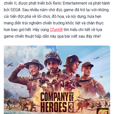
chiến II, được phát triển bởi Relic Entertainment và phát hành
bởi SEGA. Sau nhiều năm chờ đợi, game đã trở lại với những
cải tiến đột phá về lối chơi, đồ họa, và nội dung, hứa hẹn
mang đến trải nghiệm chiến trường khốc liệt và chân thực
hơn bao giờ hết. Hãy cùng
Cfun68
tìm hiểu chi tiết về tựa
game chiến thuật hấp dẫn này qua bài viết sau đây nhé!