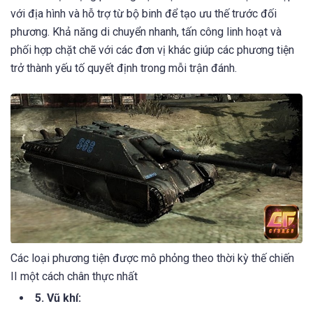
với địa hình và hỗ trợ từ bộ binh để tạo ưu thế trước đối
phương. Khả năng di chuyển nhanh, tấn công linh hoạt và
phối hợp chặt chẽ với các đơn vị khác giúp các phương tiện
trở thành yếu tố quyết định trong mỗi trận đánh.
Các loại phương tiện được mô phỏng theo thời kỳ thế chiến
II một cách chân thực nhất
5. Vũ khí: