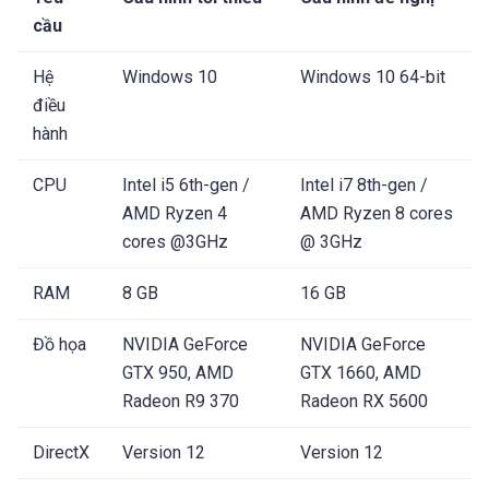
cầu
Hệ
Windows 10
Windows 10 64-bit
điều
hành
CPU
Intel i5 6th-gen /
Intel i7 8th-gen /
AMD Ryzen 4
AMD Ryzen 8 cores
cores @3GHz
@ 3GHz
RAM
8 GB
16 GB
Đồ họa
NVIDIA GeForce
NVIDIA GeForce
GTX 950, AMD
GTX 1660, AMD
Radeon R9 370
Radeon RX 5600
DirectX
Version 12
Version 12