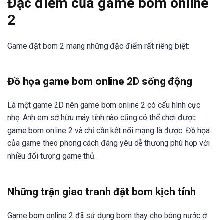
Đặc điểm của game bom online
2
Game đặt bom 2 mang những đặc điểm rất riêng biệt:
Đồ họa game bom online 2D sống động
Là một game 2D nên game bom online 2 có cấu hình cực
nhẹ. Anh em sở hữu máy tính nào cũng có thể chơi được
game bom online 2 và chỉ cần kết nối mạng là được. Đồ họa
của game theo phong cách đáng yêu dễ thương phù hợp với
nhiều đối tượng game thủ.
Những trận giao tranh đặt bom kịch tính
Game bom online 2 đã sử dụng bom thay cho bóng nước ở