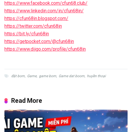
https://www.facebook.com/cfun68.club/
https://www.linkedin.com/in/cfun68in/
https://cfun68in.blogspot.com/
https://twitter.com/cfun68in
https://bit.ly/cfun68in
https://getpocket.com/@cfun68in
https://www.diigo.com/profile/cfun68in
đặt bom
,
Game
,
game bom
,
Game dat boom
,
huyền thoại
Read More