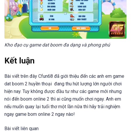
Kho đạo cụ game dat boom đa dạng và phong phú
Kết luận
Bài viết trên đây Cfun68 đã giới thiệu đến các anh em game
dat boom 2 huyền thoại đang thu hút lượng lớn người chơi
hiện nay. Tuy không được đầu tư như các game mới nhưng
nói đến boom online 2 thì ai cũng muốn chơi ngay. Anh em
nếu muốn quay lại tuổi thơ một lần nữa thì hãy trải nghiệm
ngay game bom online 2 ngay nào!
Bài viết liên quan