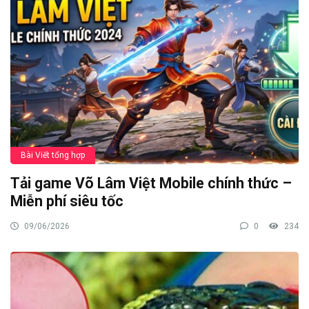
Bài Viết tổng hợp
Tải game Võ Lâm Việt Mobile chính thức –
Miễn phí siêu tốc
09/06/2026
0
234