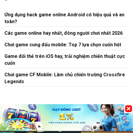
Ứng dụng hack game online Android có hiệu quả và an
toàn?
Các game online hay nhất, đông người chơi nhất 2026
Chơi game cung đấu mobile: Top 7 lựa chọn cuốn hút
Game đổi thẻ trên iOS hay, trải nghiệm chiến thuật cực
cuốn
Chơi game CF Mobile: Làm chủ chiến trường Crossfire
Legends