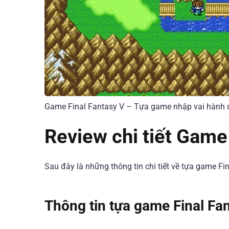
Game Final Fantasy V – Tựa game nhập vai hành 
Review chi tiết Game
Sau đây là những thông tin chi tiết về tựa game Fin
Thông tin tựa game Final Fa