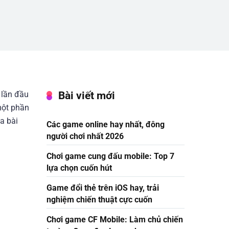
Bài viết mới
 lần đầu
một phần
ua bài
Các game online hay nhất, đông
người chơi nhất 2026
Chơi game cung đấu mobile: Top 7
lựa chọn cuốn hút
Game đổi thẻ trên iOS hay, trải
nghiệm chiến thuật cực cuốn
Chơi game CF Mobile: Làm chủ chiến