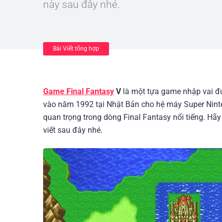
này sau đây nhé.
Bài Viết tổng hợp
Game Final Fantasy
V
là một tựa game nhập vai đư
vào năm 1992 tại Nhật Bản cho hệ máy Super Nint
quan trọng trong dòng Final Fantasy nổi tiếng. Hã
viết sau đây nhé.