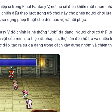
hiệp sĩ trong Final Fantasy V, nơi họ sẽ điều khiển một nhóm nh
g chiến đấu theo lượt trong trò chơi này cho phép người chơi lự
, sử dụng phép thuật cho đến bảo vệ và hồi phục.
tasy V đó chính là hệ thống “Job” đa dạng. Người chơi có thể l
ật của mình, từ hiệp sĩ, pháp sư, thợ săn đến hỗ trợ và nhiều l
 đáo, tạo ra sự đa dạng trong cách xây dựng nhóm và chiến th