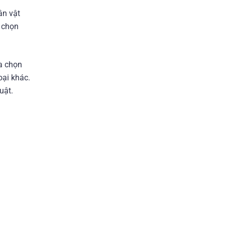
ân vật
a chọn
ựa chọn
oại khác.
uật.