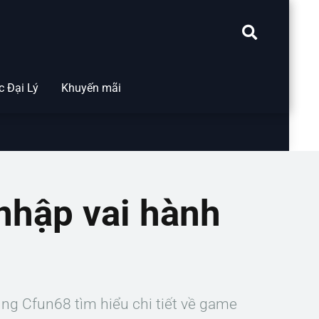
 Đại Lý
Khuyến mãi
nhập vai hành
ng Cfun68 tìm hiểu chi tiết về game