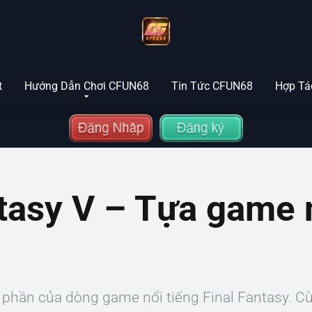
t
Hướng Dẫn Chơi CFUN68
Tin Tức CFUN68
Hợp Tác
tasy V – Tựa game 
 phần của dòng game nổi tiếng Final Fantasy. Cù