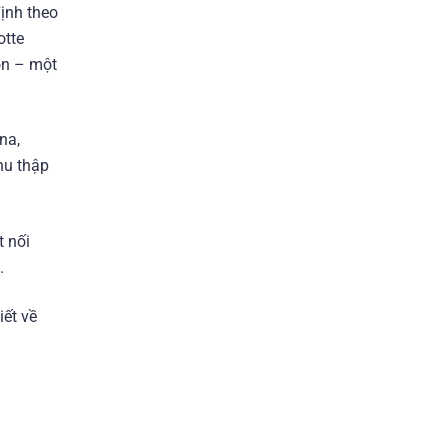
định theo
otte
on – một
na,
hu thập
t nối
.
iết về