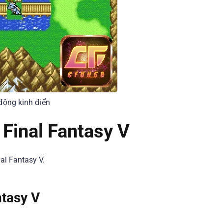
động kinh điển
 Final Fantasy V
al Fantasy V.
ntasy V