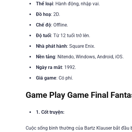
Thể loại
: Hành động, nhập vai.
Đồ hoạ
: 2D.
Chế độ
: Offline.
Độ tuổi
: Từ 12 tuổi trở lên.
Nhà phát hành
: Square Enix.
Nền tảng
: Nitendo, Windows, Android, iOS.
Ngày ra mắt
: 1992.
Giá game
: Có phí.
Game Play Game Final Fanta
1. Cốt truyện:
Cuộc sống bình thường của Bartz Klauser bắt đầu b